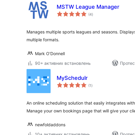
MSTW League Manager
загальний
(4
)
рейтинг
Manages multiple sports leagues and seasons. Display
multiple formats.
Mark O’Donnell
90+ активних встановлень
Протес
MySchedulr
загальний
(1
)
рейтинг
An online scheduling solution that easily integrates wi
Manage your own bookings page that will give your cli
newfoldaddons
10+ активних встановлень
Протес