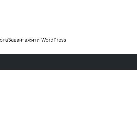
ота
Завантажити WordPress