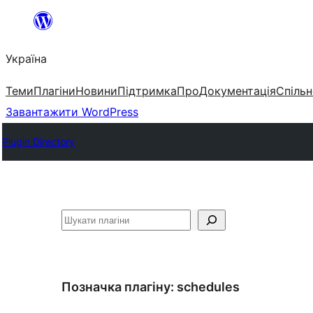
Перейти
до
Україна
вмісту
Теми
Плагіни
Новини
Підтримка
Про
Документація
Спільн
Завантажити WordPress
Plugin Directory
Пошук
Позначка плагіну:
schedules