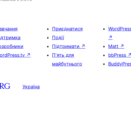
авчання
Приєднатися
WordPres
ідтримка
Події
↗
озробники
Підтримати
↗
Matt
↗
ordPress.tv
↗
П'ять для
bbPress
майбутнього
BuddyPre
Україна