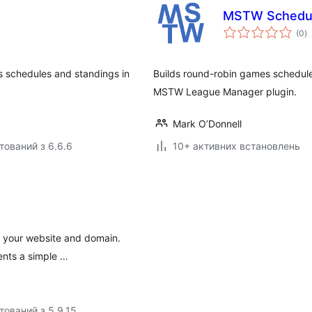
MSTW Schedul
з
(0
)
р
s schedules and standings in
Builds round-robin games schedule
MSTW League Manager plugin.
Mark O’Donnell
тований з 6.6.6
10+ активних встановлень
th your website and domain.
ents a simple …
тований з 5.9.15