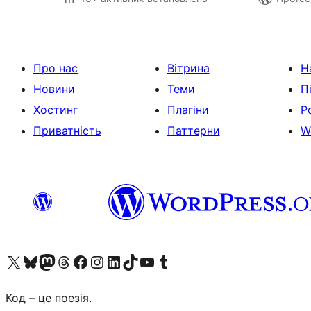
Про нас
Вітрина
Н
Новини
Теми
П
Хостинг
Плагіни
Р
Приватність
Паттерни
W
Visit our X (formerly Twitter) account
Visit our Bluesky account
Завітайте до нашої стрічки в Mastodon
Visit our Threads account
Завітайте на нашу сторінку в Facebook
Visit our Instagram account
Visit our LinkedIn account
Visit our TikTok account
Visit our YouTube channel
Visit our Tumblr account
Код – це поезія.