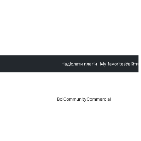
Надіслати плагін
My favorites
Увійти
Всі
Community
Commercial