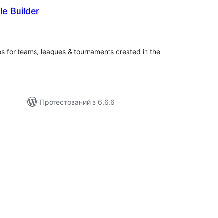
e Builder
агальний
ейтинг
s for teams, leagues & tournaments created in the
Протестований з 6.6.6