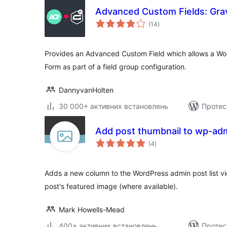
Advanced Custom Fields: Gra
загальний
(14
)
рейтинг
Provides an Advanced Custom Field which allows a Wor
Form as part of a field group configuration.
DannyvanHolten
30 000+ активних встановлень
Протес
Add post thumbnail to wp-admi
загальний
(4
)
рейтинг
Adds a new column to the WordPress admin post list vi
post's featured image (where available).
Mark Howells-Mead
400+ активних встановлень
Протес