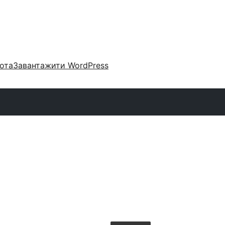
ота
Завантажити WordPress