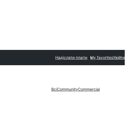
Надіслати плагін
My favorites
Увійти
Всі
Community
Commercial