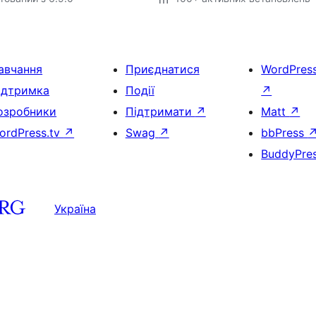
авчання
Приєднатися
WordPres
ідтримка
Події
↗
озробники
Підтримати
↗
Matt
↗
ordPress.tv
↗
Swag
↗
bbPress
BuddyPre
Україна