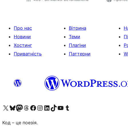
Про нас
Вітрина
Н
Новини
Теми
П
Хостинг
Плагіни
Р
Приватність
Паттерни
W
Visit our X (formerly Twitter) account
Visit our Bluesky account
Завітайте до нашої стрічки в Mastodon
Visit our Threads account
Завітайте на нашу сторінку в Facebook
Visit our Instagram account
Visit our LinkedIn account
Visit our TikTok account
Visit our YouTube channel
Visit our Tumblr account
Код – це поезія.