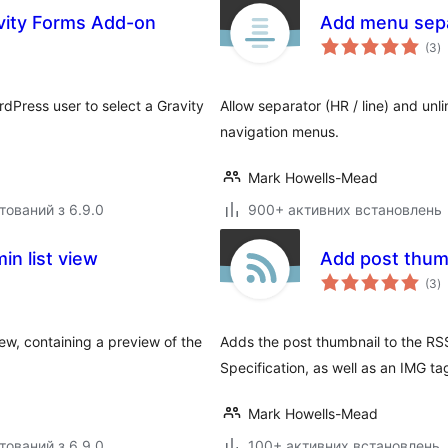
vity Forms Add-on
Add menu sepa
з
(3
)
р
dPress user to select a Gravity
Allow separator (HR / line) and unli
navigation menus.
Mark Howells-Mead
тований з 6.9.0
900+ активних встановлень
n list view
Add post thum
з
(3
)
р
ew, containing a preview of the
Adds the post thumbnail to the RS
Specification, as well as an IMG ta
Mark Howells-Mead
тований з 6.9.0
100+ активних встановлень