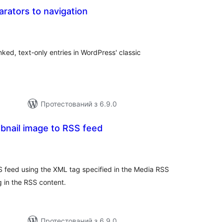
rators to navigation
агальний
ейтинг
nked, text-only entries in WordPress' classic
Протестований з 6.9.0
bnail image to RSS feed
агальний
ейтинг
S feed using the XML tag specified in the Media RSS
g in the RSS content.
Протестований з 6.9.0