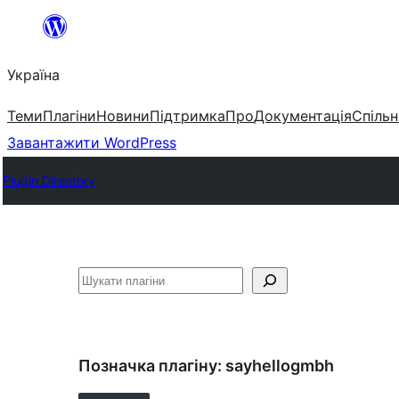
Перейти
до
Україна
вмісту
Теми
Плагіни
Новини
Підтримка
Про
Документація
Спільн
Завантажити WordPress
Plugin Directory
Пошук
Позначка плагіну:
sayhellogmbh