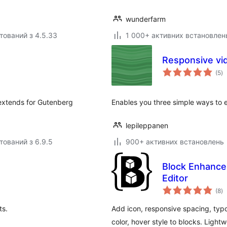
wunderfarm
тований з 4.5.33
1 000+ активних встановлен
Responsive v
з
(5
)
р
extends for Gutenberg
Enables you three simple ways to 
lepileppanen
тований з 6.9.5
900+ активних встановлень
Block Enhancem
Editor
з
(8
)
р
ts.
Add icon, responsive spacing, typo
color, hover style to blocks. Lightw