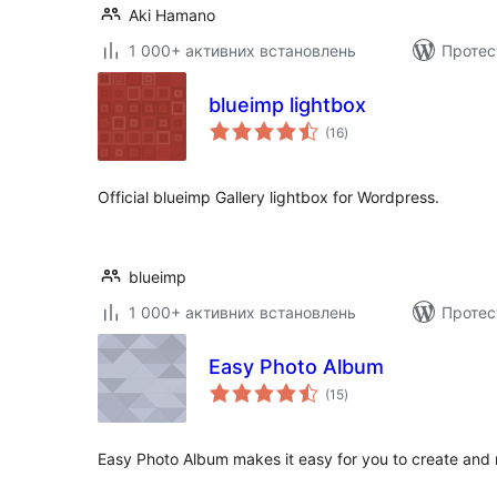
Aki Hamano
1 000+ активних встановлень
Протес
blueimp lightbox
загальний
(16
)
рейтинг
Official blueimp Gallery lightbox for Wordpress.
blueimp
1 000+ активних встановлень
Протес
Easy Photo Album
загальний
(15
)
рейтинг
Easy Photo Album makes it easy for you to create an