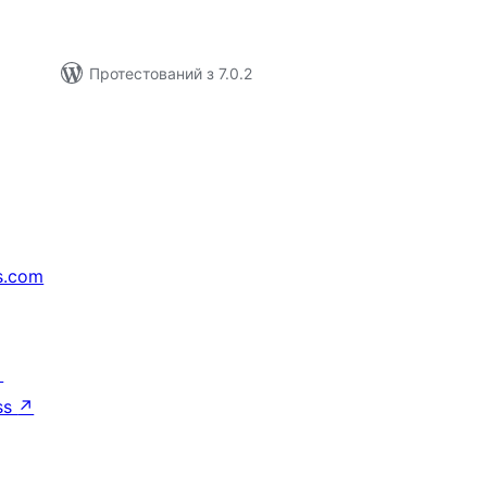
Протестований з 7.0.2
s.com
↗
ss
↗