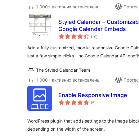
1 000+ активних встановлень
Протес
Styled Calendar – Customizab
Google Calendar Embeds
загальний
(19
)
рейтинг
Add a fully customized, mobile-responsive Google Cal
just a few simple clicks – no Google Calendar API conf
The Styled Calendar Team
1 000+ активних встановлень
Протес
Enable Responsive Image
загальний
(5
)
рейтинг
WordPress plugin that adds settings to the Image block
depending on the width of the screen.