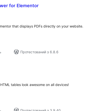
wer for Elementor
гальний
йтинг
mentor that displays PDFs directly on your website.
ь
Протестований з 6.8.6
агальний
ейтинг
e HTML tables look awesome on all devices!
ь
Протестований з 3.9.40