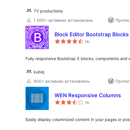
TV productions
1 000+ активних встановлень
Протес
Block Editor Bootstrap Blocks
загальний
(8
)
рейтинг
Fully responsive Bootstrap 5 blocks, components and 
kubiq
900+ активних встановлень
Протес
WEN Responsive Columns
загальний
(9
)
рейтинг
Easily display columnized content in your pages or pos