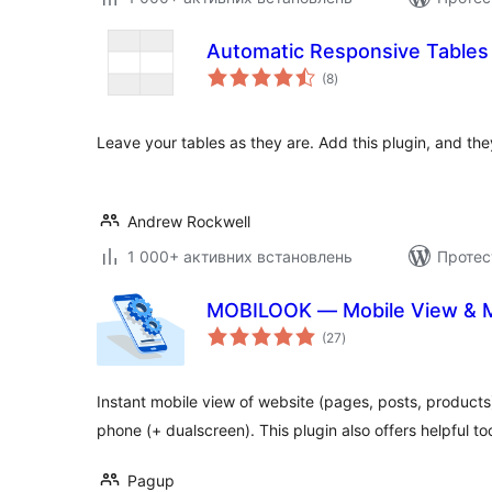
Automatic Responsive Tables
загальний
(8
)
рейтинг
Leave your tables as they are. Add this plugin, and they
Andrew Rockwell
1 000+ активних встановлень
Протес
MOBILOOK — Mobile View & Mo
загальний
(27
)
рейтинг
Instant mobile view of website (pages, posts, product
phone (+ dualscreen). This plugin also offers helpful to
Pagup