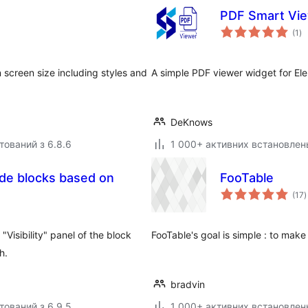
PDF Smart Vie
за
(1
)
ре
screen size including styles and
A simple PDF viewer widget for Ele
DeKnows
тований з 6.8.6
1 000+ активних встановлен
ide blocks based on
FooTable
з
(17
)
р
Visibility" panel of the block
FooTable's goal is simple : to mak
h.
bradvin
тований з 6.9.5
1 000+ активних встановлен