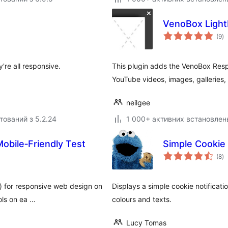
VenoBox Ligh
з
(9
)
р
're all responsive.
This plugin adds the VenoBox Resp
YouTube videos, images, galleries, 
neilgee
тований з 5.2.24
1 000+ активних встановлен
bile‑Friendly Test
Simple Cookie 
з
(8
)
р
s) for responsive web design on
Displays a simple cookie notificat
ols on ea …
colours and texts.
Lucy Tomas