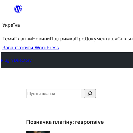
Перейти
до
Україна
вмісту
Теми
Плагіни
Новини
Підтримка
Про
Документація
Спільн
Завантажити WordPress
Plugin Directory
Пошук
Позначка плагіну:
responsive