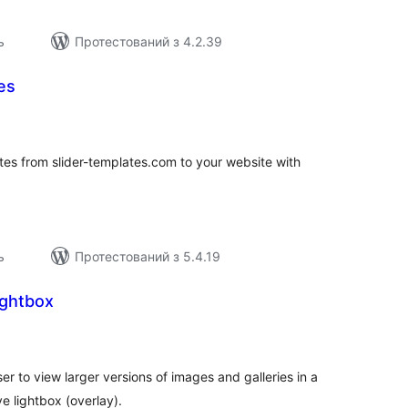
ь
Протестований з 4.2.39
es
агальний
ейтинг
tes from slider-templates.com to your website with
ь
Протестований з 5.4.19
ightbox
агальний
ейтинг
r to view larger versions of images and galleries in a
e lightbox (overlay).