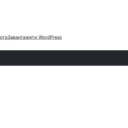
ота
Завантажити WordPress