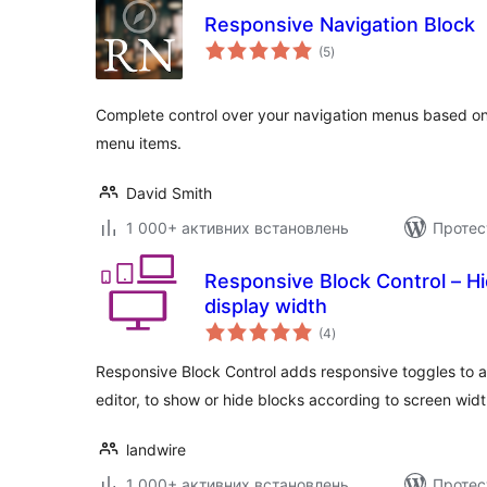
Responsive Navigation Block
загальний
(5
)
рейтинг
Complete control over your navigation menus based on 
menu items.
David Smith
1 000+ активних встановлень
Протес
Responsive Block Control – H
display width
загальний
(4
)
рейтинг
Responsive Block Control adds responsive toggles to a "
editor, to show or hide blocks according to screen widt
landwire
1 000+ активних встановлень
Протес