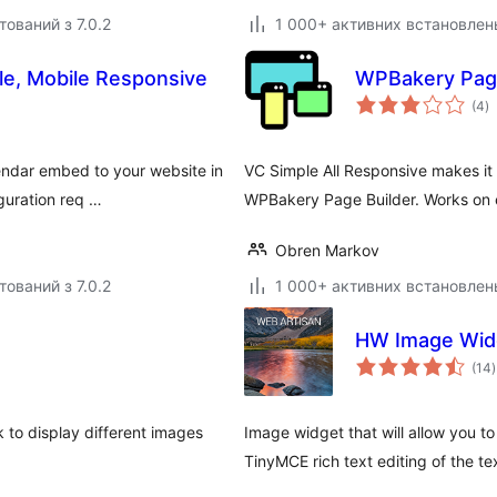
тований з 7.0.2
1 000+ активних встановлен
le, Mobile Responsive
WPBakery Page
з
(4
)
р
endar embed to your website in
VC Simple All Responsive makes it
iguration req …
WPBakery Page Builder. Works on 
Obren Markov
тований з 7.0.2
1 000+ активних встановлен
HW Image Wid
(14
)
 to display different images
Image widget that will allow you t
TinyMCE rich text editing of the te