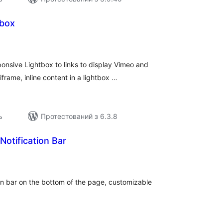
tbox
агальний
ейтинг
onsive Lightbox to links to display Vimeo and
iframe, inline content in a lightbox …
ь
Протестований з 6.3.8
Notification Bar
агальний
ейтинг
ion bar on the bottom of the page, customizable