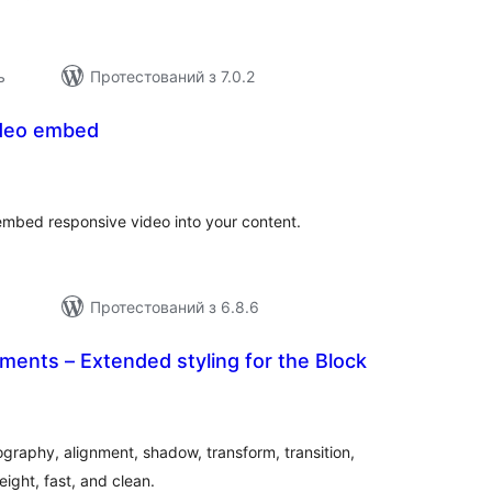
ь
Протестований з 7.0.2
ideo embed
агальний
ейтинг
embed responsive video into your content.
Протестований з 6.8.6
ents – Extended styling for the Block
агальний
ейтинг
graphy, alignment, shadow, transform, transition,
eight, fast, and clean.