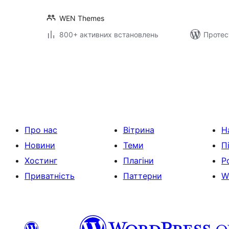
WEN Themes
800+ активних встановлень
Протес
Пагінація
записів
Про нас
Вітрина
Н
Новини
Теми
П
Хостинг
Плагіни
Р
Приватність
Паттерни
W