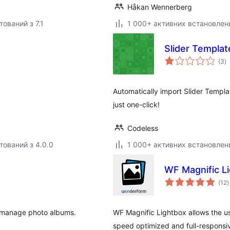
Håkan Wennerberg
тований з 7.1
1 000+ активних встановлен
Slider Templat
з
(3
)
р
Automatically import Slider Templa
just one-click!
Codeless
тований з 4.0.0
1 000+ активних встановлен
WF Magnific L
з
(12
)
р
d manage photo albums.
WF Magnific Lightbox allows the use
speed optimized and full-responsiv