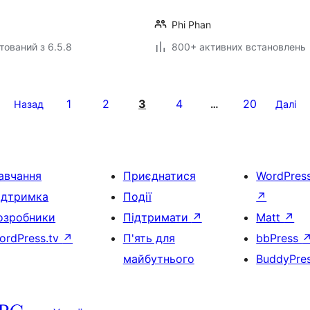
Phi Phan
тований з 6.5.8
800+ активних встановлень
1
2
3
4
20
Назад
…
Далі
авчання
Приєднатися
WordPres
ідтримка
Події
↗
озробники
Підтримати
↗
Matt
↗
ordPress.tv
↗
П'ять для
bbPress
майбутнього
BuddyPre