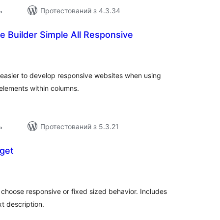
ь
Протестований з 4.3.34
 Builder Simple All Responsive
агальний
ейтинг
 easier to develop responsive websites when using
elements within columns.
ь
Протестований з 5.3.21
get
загальний
рейтинг
o choose responsive or fixed sized behavior. Includes
xt description.