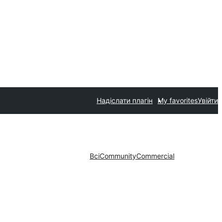
Надіслати плагін
My favorites
Увійти
Всі
Community
Commercial