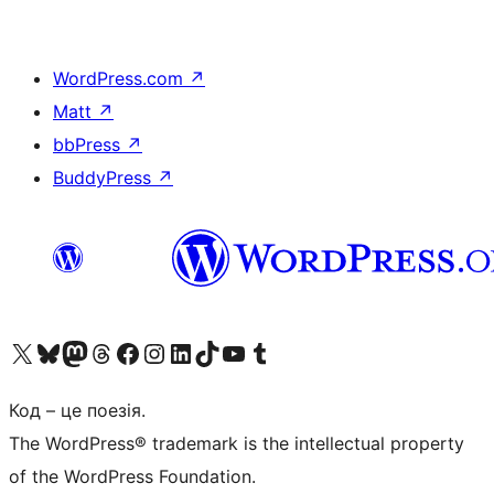
WordPress.com
↗
Matt
↗
bbPress
↗
BuddyPress
↗
Visit our X (formerly Twitter) account
Visit our Bluesky account
Завітайте до нашої стрічки в Mastodon
Visit our Threads account
Завітайте на нашу сторінку в Facebook
Visit our Instagram account
Visit our LinkedIn account
Visit our TikTok account
Visit our YouTube channel
Visit our Tumblr account
Код – це поезія.
The WordPress® trademark is the intellectual property
of the WordPress Foundation.