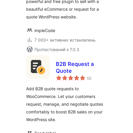
powerful and free plugin to sell with a
beautiful eCommerce or request for a
quote WordPress website.
impleCode
7 000+ активних встановлень
Протестований з 7.0.3
B2B Request a
Quote
загальний
(2
)
рейтинг
Add B2B quote requests to
WooCommerce. Let your customers
request, manage, and negotiate quotes
comfortably to boost B2B sales on your
WordPress site.