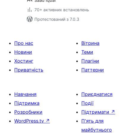
Saad Iqbal
70+ активних встановлень
Протестований з 7.0.3
Про нас
Вітрина
Новини
Теми
Хостинг
Плагіни
Приватність
Паттерни
Навчання
Приєднатися
Підтримка
Події
Розробники
Підтримати
↗
WordPress.tv
↗
П'ять для
майбутнього