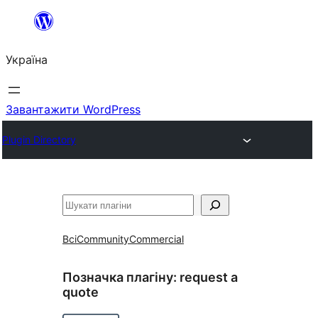
Перейти
до
Україна
вмісту
Завантажити WordPress
Plugin Directory
Пошук
Всі
Community
Commercial
Позначка плагіну:
request a
quote