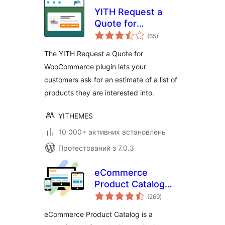
YITH Request a
Quote for
загальний
WooCommerce
(65
)
рейтинг
The YITH Request a Quote for
WooCommerce plugin lets your
customers ask for an estimate of a list of
products they are interested into.
YITHEMES
10 000+ активних встановлень
Протестований з 7.0.3
eCommerce
Product Catalog
загальний
Plugin for
(269
)
рейтинг
WordPress
eCommerce Product Catalog is a