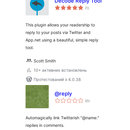
Decode Reply Tool
загальний
(1
)
рейтинг
This plugin allows your readership to
reply to your posts via Twitter and
App.net using a beautiful, simple reply
tool.
Scott Smith
10+ активних встановлень
Протестований з 4.0.38
@reply
загальний
(0
)
рейтинг
Automagically link Twitterish "@name:"
replies in comments.