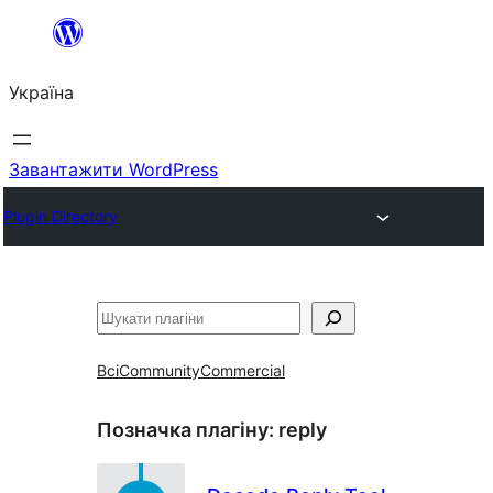
Перейти
до
Україна
вмісту
Завантажити WordPress
Plugin Directory
Пошук
Всі
Community
Commercial
Позначка плагіну:
reply