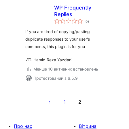
WP Frequently
Replies
загальний
(0
)
рейтинг
If you are tired of copying/pasting
duplicate responses to your user's
comments, this plugin is for you
Hamid Reza Yazdani
Менше 10 активних встановлень
Протестований з 6.5.9
Пагінація
записів
1
2
Про нас
Вітрина