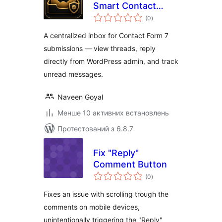
Smart Contact
загальний
Inbox for Contact
(0
)
рейтинг
Form 7
A centralized inbox for Contact Form 7
submissions — view threads, reply
directly from WordPress admin, and track
unread messages.
Naveen Goyal
Менше 10 активних встановлень
Протестований з 6.8.7
Fix "Reply"
Comment Button
загальний
(0
)
рейтинг
Fixes an issue with scrolling trough the
comments on mobile devices,
unintentionally triggering the "Reply"