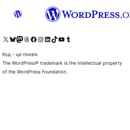
Visit our X (formerly Twitter) account
Visit our Bluesky account
Завітайте до нашої стрічки в Mastodon
Visit our Threads account
Завітайте на нашу сторінку в Facebook
Visit our Instagram account
Visit our LinkedIn account
Visit our TikTok account
Visit our YouTube channel
Visit our Tumblr account
Код – це поезія.
The WordPress® trademark is the intellectual property
of the WordPress Foundation.