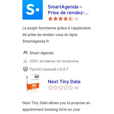
SmartAgenda –
Prise de rendez-
загальний
vous en ligne
(7
)
рейтинг
Le plugin fonctionne grâce à l'application
de prise de rendez-vous en ligne
SmartAgenda.fr.
Smart Agenda
300+ активних встановлень
Протестований з 6.8.7
Next Tiny Date
загальний
(0
)
рейтинг
Next Tiny Date allows you to propose an
appointment booking form on your