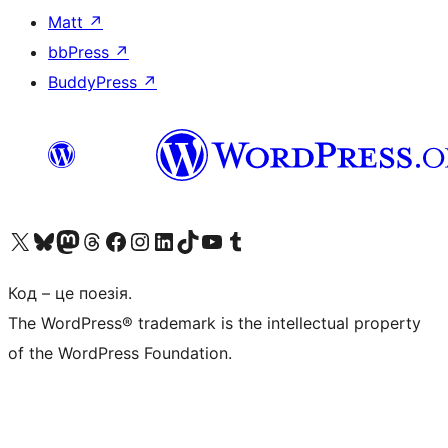
Matt
↗
bbPress
↗
BuddyPress
↗
Visit our X (formerly Twitter) account
Visit our Bluesky account
Завітайте до нашої стрічки в Mastodon
Visit our Threads account
Завітайте на нашу сторінку в Facebook
Visit our Instagram account
Visit our LinkedIn account
Visit our TikTok account
Visit our YouTube channel
Visit our Tumblr account
Код – це поезія.
The WordPress® trademark is the intellectual property
of the WordPress Foundation.