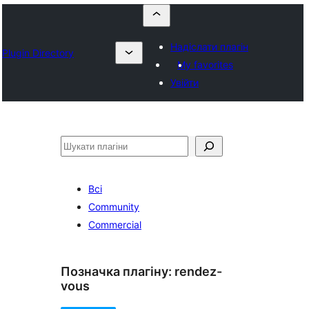
Надіслати плагін
Plugin Directory
My favorites
Увійти
Пошук
Всі
Community
Commercial
Позначка плагіну:
rendez-
vous