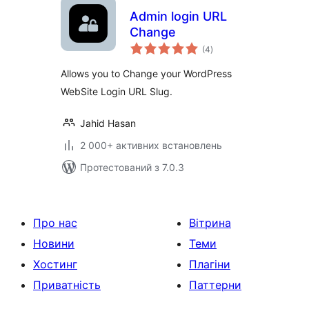
Admin login URL
Change
загальний
(4
)
рейтинг
Allows you to Change your WordPress
WebSite Login URL Slug.
Jahid Hasan
2 000+ активних встановлень
Протестований з 7.0.3
Про нас
Вітрина
Новини
Теми
Хостинг
Плагіни
Приватність
Паттерни