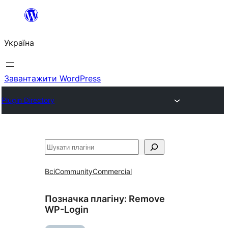
Перейти
до
Україна
вмісту
Завантажити WordPress
Plugin Directory
Пошук
Всі
Community
Commercial
Позначка плагіну:
Remove
WP-Login