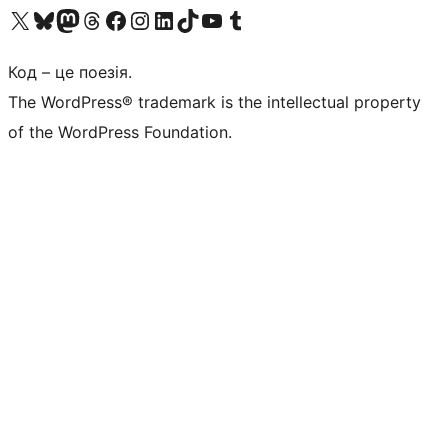
Visit our X (formerly Twitter) account
Visit our Bluesky account
Завітайте до нашої стрічки в Mastodon
Visit our Threads account
Завітайте на нашу сторінку в Facebook
Visit our Instagram account
Visit our LinkedIn account
Visit our TikTok account
Visit our YouTube channel
Visit our Tumblr account
Код – це поезія.
The WordPress® trademark is the intellectual property
of the WordPress Foundation.