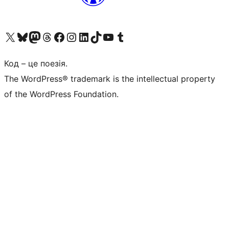
Visit our X (formerly Twitter) account
Visit our Bluesky account
Завітайте до нашої стрічки в Mastodon
Visit our Threads account
Завітайте на нашу сторінку в Facebook
Visit our Instagram account
Visit our LinkedIn account
Visit our TikTok account
Visit our YouTube channel
Visit our Tumblr account
Код – це поезія.
The WordPress® trademark is the intellectual property
of the WordPress Foundation.