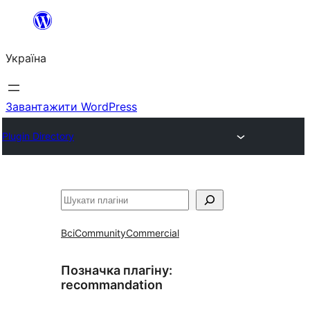
Перейти
до
Україна
вмісту
Завантажити WordPress
Plugin Directory
Пошук
Всі
Community
Commercial
Позначка плагіну:
recommandation