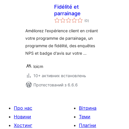
Fidélité et
parrainage
загальний
(0
)
рейтинг
Améliorez l'expérience client en créant
votre programme de parrainage, un
programme de fidélité, des enquêtes
NPS et badge d'avis sur votre …
loicm
10+ активних встановлень
Протестований з 6.6.6
Про нас
Вітрина
Новини
Теми
Хостинг
Плагіни