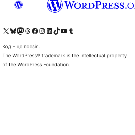
Visit our X (formerly Twitter) account
Visit our Bluesky account
Завітайте до нашої стрічки в Mastodon
Visit our Threads account
Завітайте на нашу сторінку в Facebook
Visit our Instagram account
Visit our LinkedIn account
Visit our TikTok account
Visit our YouTube channel
Visit our Tumblr account
Код – це поезія.
The WordPress® trademark is the intellectual property
of the WordPress Foundation.