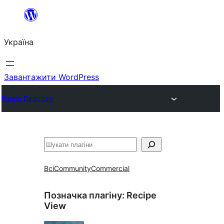
Перейти
до
Україна
вмісту
Завантажити WordPress
Plugin Directory
Пошук
Всі
Community
Commercial
Позначка плагіну:
Recipe
View