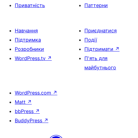
Приватність
Паттерни
Навчання
Приєднатися
Підтримка
Події
Розробники
Підтримати
↗
WordPress.tv
↗
П'ять для
майбутнього
WordPress.com
↗
Matt
↗
bbPress
↗
BuddyPress
↗