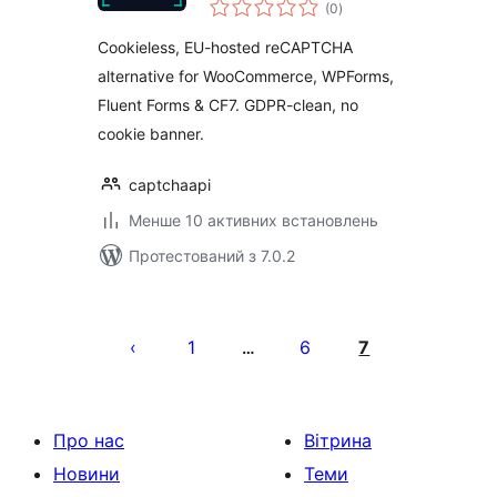
загальний
WooCommerce &
(0
)
рейтинг
Forms –
Cookieless, EU-hosted reCAPTCHA
captchaapi.eu
alternative for WooCommerce, WPForms,
Fluent Forms & CF7. GDPR-clean, no
cookie banner.
captchaapi
Менше 10 активних встановлень
Протестований з 7.0.2
Пагінація
записів
1
6
7
…
Про нас
Вітрина
Новини
Теми