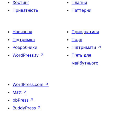
Хостинг
Плагіни
Приватність
Паттерни
Навчання
Приєднатися
Підтримка
Події
Розробники
Підтримати
↗
WordPress.tv
↗
П'ять для
майбутнього
WordPress.com
↗
Matt
↗
bbPress
↗
BuddyPress
↗