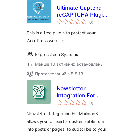
Ultimate Captcha
reCAPTCHA Plugin
загальний
for WordPress
(0
)
рейтинг
This is a free plugin to protect your
WordPress website.
ExpressTech Systems
Менше 10 активних встановлень
Протестований з 5.8.13
Newsletter
Integration For
загальний
Mailman3
(0
)
рейтинг
Newsletter Integration For Mailman3
allows you to insert a customizable form
into posts or pages, to subscribe to your