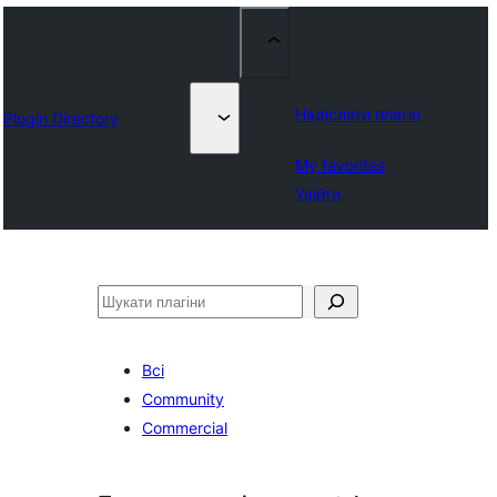
Надіслати плагін
Plugin Directory
My favorites
Увійти
Пошук
Всі
Community
Commercial