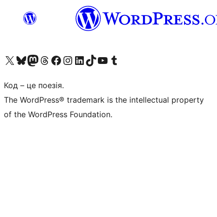
Visit our X (formerly Twitter) account
Visit our Bluesky account
Завітайте до нашої стрічки в Mastodon
Visit our Threads account
Завітайте на нашу сторінку в Facebook
Visit our Instagram account
Visit our LinkedIn account
Visit our TikTok account
Visit our YouTube channel
Visit our Tumblr account
Код – це поезія.
The WordPress® trademark is the intellectual property
of the WordPress Foundation.