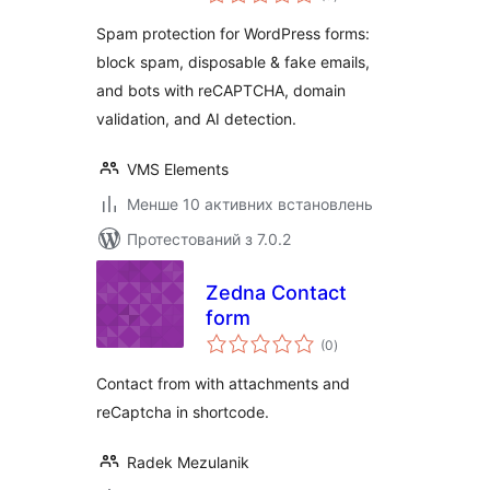
рейтинг
Spam protection for WordPress forms:
block spam, disposable & fake emails,
and bots with reCAPTCHA, domain
validation, and AI detection.
VMS Elements
Менше 10 активних встановлень
Протестований з 7.0.2
Zedna Contact
form
загальний
(0
)
рейтинг
Contact from with attachments and
reCaptcha in shortcode.
Radek Mezulanik