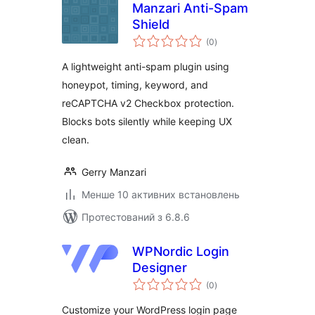
Manzari Anti-Spam
Shield
загальний
(0
)
рейтинг
A lightweight anti-spam plugin using
honeypot, timing, keyword, and
reCAPTCHA v2 Checkbox protection.
Blocks bots silently while keeping UX
clean.
Gerry Manzari
Менше 10 активних встановлень
Протестований з 6.8.6
WPNordic Login
Designer
загальний
(0
)
рейтинг
Customize your WordPress login page