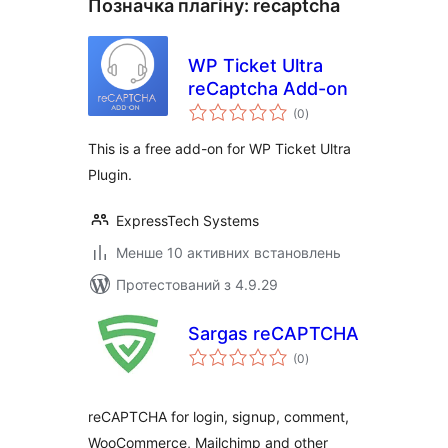
Позначка плагіну:
recaptcha
WP Ticket Ultra
reCaptcha Add-on
загальний
(0
)
рейтинг
This is a free add-on for WP Ticket Ultra
Plugin.
ExpressTech Systems
Менше 10 активних встановлень
Протестований з 4.9.29
Sargas reCAPTCHA
загальний
(0
)
рейтинг
reCAPTCHA for login, signup, comment,
WooCommerce, Mailchimp and other