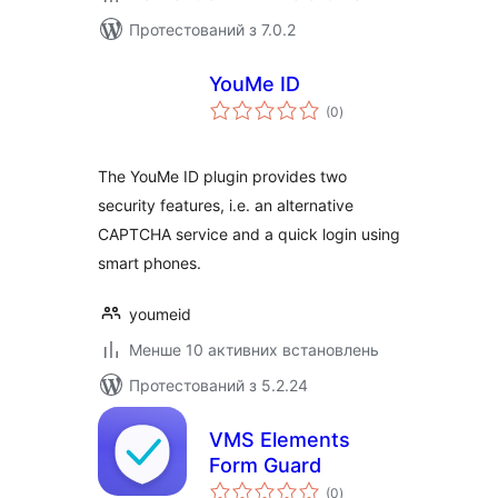
Протестований з 7.0.2
YouMe ID
загальний
(0
)
рейтинг
The YouMe ID plugin provides two
security features, i.e. an alternative
CAPTCHA service and a quick login using
smart phones.
youmeid
Менше 10 активних встановлень
Протестований з 5.2.24
VMS Elements
Form Guard
загальний
(0
)