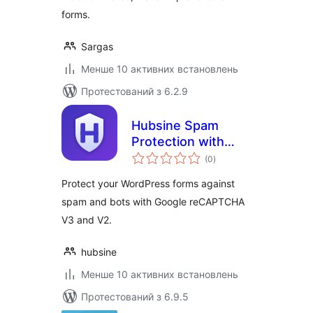
forms.
Sargas
Менше 10 активних встановлень
Протестований з 6.2.9
Hubsine Spam
Protection with
загальний
Fallback for
(0
)
рейтинг
reCAPTCHA
Protect your WordPress forms against
spam and bots with Google reCAPTCHA
V3 and V2.
hubsine
Менше 10 активних встановлень
Протестований з 6.9.5