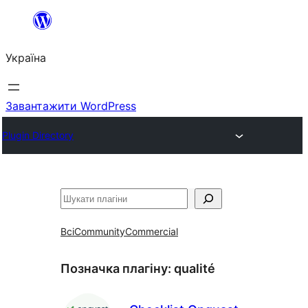
Перейти
до
Україна
вмісту
Завантажити WordPress
Plugin Directory
Пошук
Всі
Community
Commercial
Позначка плагіну:
qualité