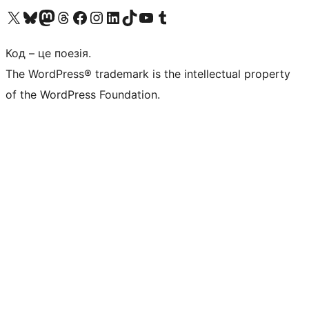
Visit our X (formerly Twitter) account
Visit our Bluesky account
Завітайте до нашої стрічки в Mastodon
Visit our Threads account
Завітайте на нашу сторінку в Facebook
Visit our Instagram account
Visit our LinkedIn account
Visit our TikTok account
Visit our YouTube channel
Visit our Tumblr account
Код – це поезія.
The WordPress® trademark is the intellectual property
of the WordPress Foundation.