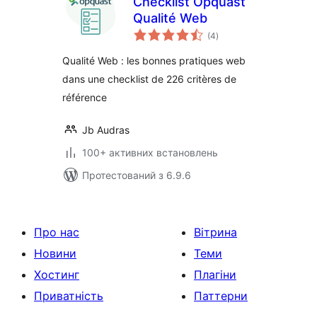
Checklist Opquast
Qualité Web
загальний
(4
)
рейтинг
Qualité Web : les bonnes pratiques web
dans une checklist de 226 critères de
référence
Jb Audras
100+ активних встановлень
Протестований з 6.9.6
Про нас
Вітрина
Новини
Теми
Хостинг
Плагіни
Приватність
Паттерни