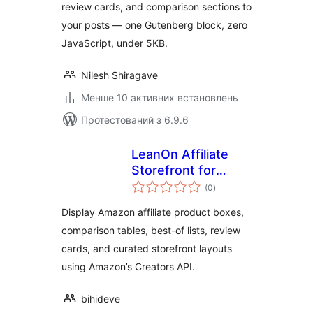
review cards, and comparison sections to
your posts — one Gutenberg block, zero
JavaScript, under 5KB.
Nilesh Shiragave
Менше 10 активних встановлень
Протестований з 6.9.6
LeanOn Affiliate
Storefront for
загальний
Amazon Associates
(0
)
рейтинг
Display Amazon affiliate product boxes,
comparison tables, best-of lists, review
cards, and curated storefront layouts
using Amazon’s Creators API.
bihideve