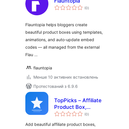
Flauntopia
загальний
(0
)
рейтинг
Flauntopia helps bloggers create
beautiful product boxes using templates,
animations, and auto-update embed
codes — all managed from the external
Flau …
flauntopia
Менше 10 активних встановлень
Протестований з 6.9.6
TopPicks – Affiliate
Product Box,
загальний
Review Block &
(0
)
рейтинг
Comparison Cards
Add beautiful affiliate product boxes,