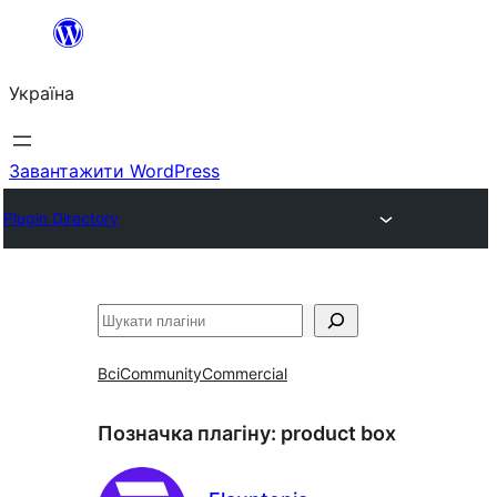
Перейти
до
Україна
вмісту
Завантажити WordPress
Plugin Directory
Пошук
Всі
Community
Commercial
Позначка плагіну:
product box