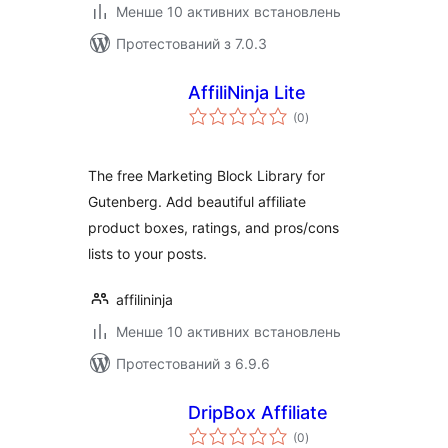
Менше 10 активних встановлень
Протестований з 7.0.3
AffiliNinja Lite
загальний
(0
)
рейтинг
The free Marketing Block Library for
Gutenberg. Add beautiful affiliate
product boxes, ratings, and pros/cons
lists to your posts.
affilininja
Менше 10 активних встановлень
Протестований з 6.9.6
DripBox Affiliate
загальний
(0
)
рейтинг