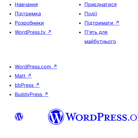
Навчання
Приєднатися
Підтримка
Події
Розробники
Підтримати
↗
WordPress.tv
↗
П'ять для
майбутнього
WordPress.com
↗
Matt
↗
bbPress
↗
BuddyPress
↗