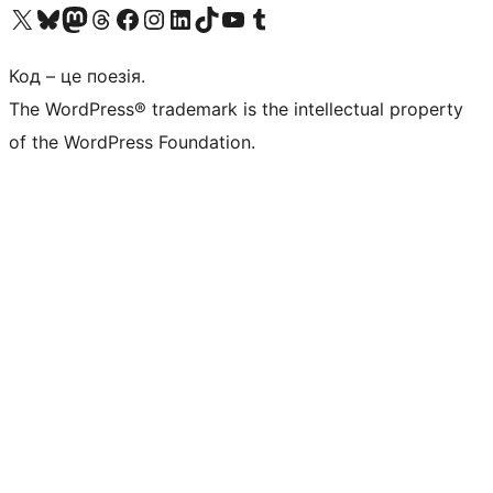
Visit our X (formerly Twitter) account
Visit our Bluesky account
Завітайте до нашої стрічки в Mastodon
Visit our Threads account
Завітайте на нашу сторінку в Facebook
Visit our Instagram account
Visit our LinkedIn account
Visit our TikTok account
Visit our YouTube channel
Visit our Tumblr account
Код – це поезія.
The WordPress® trademark is the intellectual property
of the WordPress Foundation.