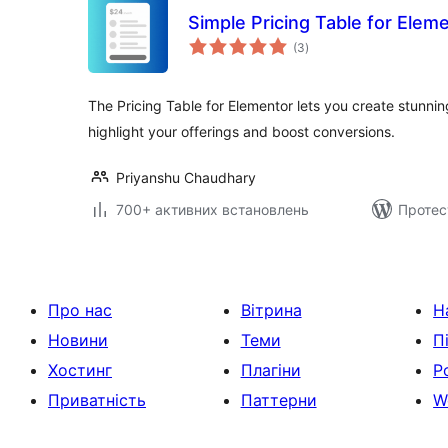
Simple Pricing Table for Elem
загальний
(3
)
рейтинг
The Pricing Table for Elementor lets you create stunnin
highlight your offerings and boost conversions.
Priyanshu Chaudhary
700+ активних встановлень
Протес
Про нас
Вітрина
Н
Новини
Теми
П
Хостинг
Плагіни
Р
Приватність
Паттерни
W