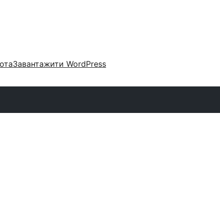
ота
Завантажити WordPress