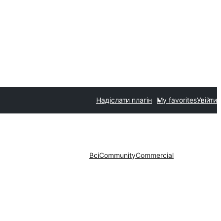
Надіслати плагін
My favorites
Увійти
Всі
Community
Commercial