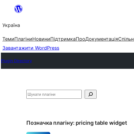
Перейти
до
Україна
вмісту
Теми
Плагіни
Новини
Підтримка
Про
Документація
Спільн
Завантажити WordPress
Plugin Directory
Пошук
Позначка плагіну:
pricing table widget