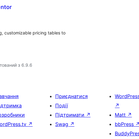
entor
g, customizable pricing tables to
тований з 6.9.6
авчання
Приєднатися
WordPres
ідтримка
Події
↗
озробники
Підтримати
↗
Matt
↗
ordPress.tv
↗
Swag
↗
bbPress
BuddyPre