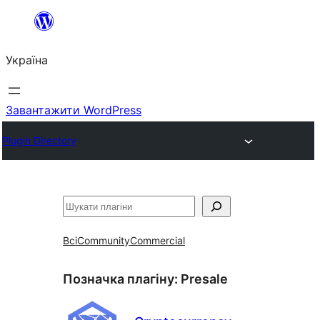
Перейти
до
Україна
вмісту
Завантажити WordPress
Plugin Directory
Пошук
Всі
Community
Commercial
Позначка плагіну:
Presale