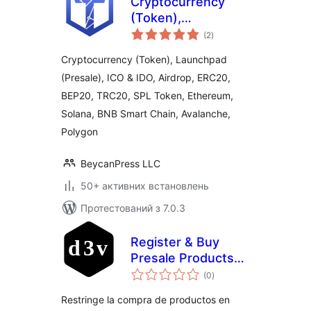
Cryptocurrency
(Token),
загальний
Launchpad
(2
)
рейтинг
(Presale), ICO &
Cryptocurrency (Token), Launchpad
IDO, Airdrop by
(Presale), ICO & IDO, Airdrop, ERC20,
TokenICO
BEP20, TRC20, SPL Token, Ethereum,
Solana, BNB Smart Chain, Avalanche,
Polygon
BeycanPress LLC
50+ активних встановлень
Протестований з 7.0.3
Register & Buy
Presale Products
загальний
for WooCommerce
(0
)
рейтинг
Restringe la compra de productos en