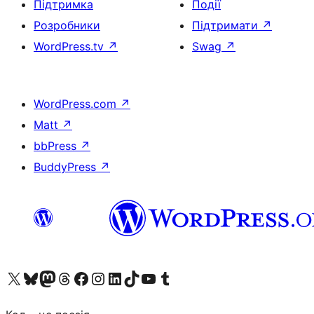
Підтримка
Події
Розробники
Підтримати
↗
WordPress.tv
↗
Swag
↗
WordPress.com
↗
Matt
↗
bbPress
↗
BuddyPress
↗
Visit our X (formerly Twitter) account
Visit our Bluesky account
Завітайте до нашої стрічки в Mastodon
Visit our Threads account
Завітайте на нашу сторінку в Facebook
Visit our Instagram account
Visit our LinkedIn account
Visit our TikTok account
Visit our YouTube channel
Visit our Tumblr account