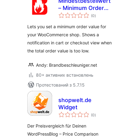
Mindestbestellwert
– Minimum Order
загальний
Value for
(0
)
рейтинг
Woocommerce
Lets you set a minimum order value for
your WooCommerce shop. Shows a
notification in cart or checkout view when
the total order value is too low.
Andy: Brandbeschleuniger.net
80+ активних встановлень
Протестований з 5.7.15
shopwelt.de
Widget
загальний
(0
)
рейтинг
Der Preisvergleich für Deinen
WordPressBlog – Price Comparison