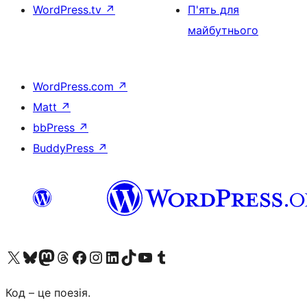
WordPress.tv
↗
П'ять для
майбутнього
WordPress.com
↗
Matt
↗
bbPress
↗
BuddyPress
↗
Visit our X (formerly Twitter) account
Visit our Bluesky account
Завітайте до нашої стрічки в Mastodon
Visit our Threads account
Завітайте на нашу сторінку в Facebook
Visit our Instagram account
Visit our LinkedIn account
Visit our TikTok account
Visit our YouTube channel
Visit our Tumblr account
Код – це поезія.