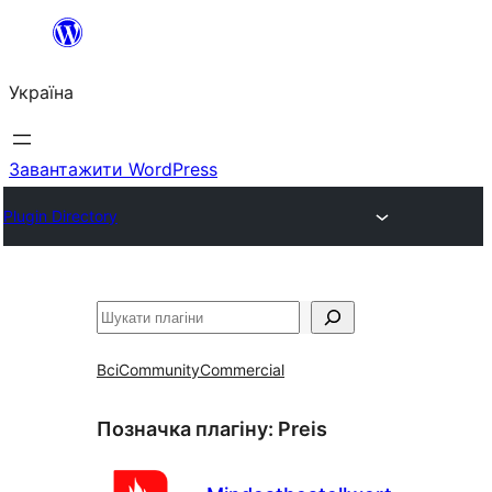
Перейти
до
Україна
вмісту
Завантажити WordPress
Plugin Directory
Пошук
Всі
Community
Commercial
Позначка плагіну:
Preis