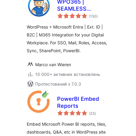
WPO365 |
SEAMLESS
загальний
WORDPRESS +
(150
)
рейтинг
MICROSOFT
WordPress + Microsoft Entra | Ext. ID |
INTEGRATION
B2C | M365 Integration for your Digital
(WPO365 | LOGIN)
Workplace. For SSO, Mail, Roles, Access,
Sync, SharePoint, PowerBI.
Marco van Wieren
10 000+ активних встановлень
Протестований з 7.0.3
PowerBI Embed
Reports
загальний
(23
)
рейтинг
Embed Microsoft Power BI reports, tiles,
dashboards, Q&A, etc in WordPress site