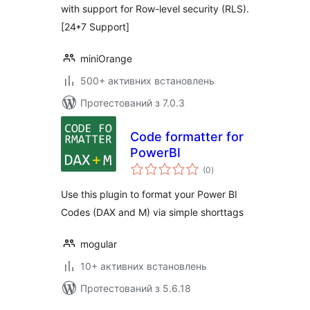
with support for Row-level security (RLS).
[24*7 Support]
miniOrange
500+ активних встановлень
Протестований з 7.0.3
Code formatter for
PowerBI
загальний
(0
)
рейтинг
Use this plugin to format your Power BI
Codes (DAX and M) via simple shorttags
mogular
10+ активних встановлень
Протестований з 5.6.18