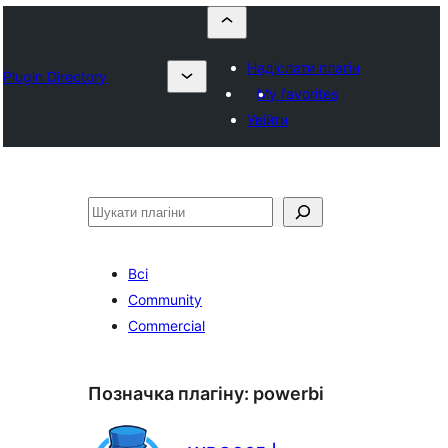
Надіслати плагін
Plugin Directory
My favorites
Увійти
Пошук
Всі
Community
Commercial
Позначка плагіну:
powerbi