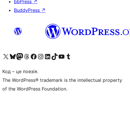
bbPress
↗
BuddyPress
↗
Visit our X (formerly Twitter) account
Visit our Bluesky account
Завітайте до нашої стрічки в Mastodon
Visit our Threads account
Завітайте на нашу сторінку в Facebook
Visit our Instagram account
Visit our LinkedIn account
Visit our TikTok account
Visit our YouTube channel
Visit our Tumblr account
Код – це поезія.
The WordPress® trademark is the intellectual property
of the WordPress Foundation.