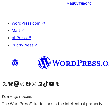
майбутнього
WordPress.com
↗
Matt
↗
bbPress
↗
BuddyPress
↗
Visit our X (formerly Twitter) account
Visit our Bluesky account
Завітайте до нашої стрічки в Mastodon
Visit our Threads account
Завітайте на нашу сторінку в Facebook
Visit our Instagram account
Visit our LinkedIn account
Visit our TikTok account
Visit our YouTube channel
Visit our Tumblr account
Код – це поезія.
The WordPress® trademark is the intellectual property