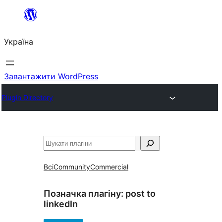
Перейти
до
Україна
вмісту
Завантажити WordPress
Plugin Directory
Пошук
Всі
Community
Commercial
Позначка плагіну:
post to
linkedIn