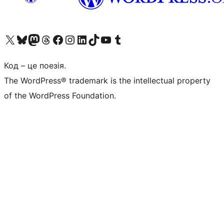
Visit our X (formerly Twitter) account
Visit our Bluesky account
Завітайте до нашої стрічки в Mastodon
Visit our Threads account
Завітайте на нашу сторінку в Facebook
Visit our Instagram account
Visit our LinkedIn account
Visit our TikTok account
Visit our YouTube channel
Visit our Tumblr account
Код – це поезія.
The WordPress® trademark is the intellectual property
of the WordPress Foundation.