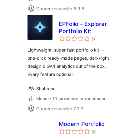
Протестований з 6.9.6
EPFolio – Explorer
Portfolio Kit
загальний
(0
)
рейтинг
Lightweight, super fast portfolio kit —
one-click ready-made pages, dark/light
design & GA4 analytics out of the box.
Every feature optional.
Shahrear
Менше 10 активних встановлень
Протестований з 7.0.3
Modern Portfolio
загальний
(0
)
рейтинг