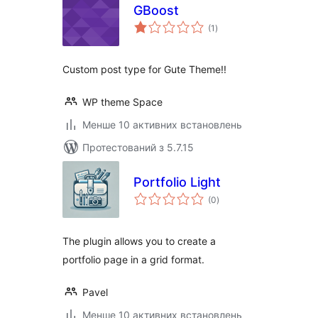
GBoost
загальний
(1
)
рейтинг
Custom post type for Gute Theme!!
WP theme Space
Менше 10 активних встановлень
Протестований з 5.7.15
Portfolio Light
загальний
(0
)
рейтинг
The plugin allows you to create a
portfolio page in a grid format.
Pavel
Менше 10 активних встановлень