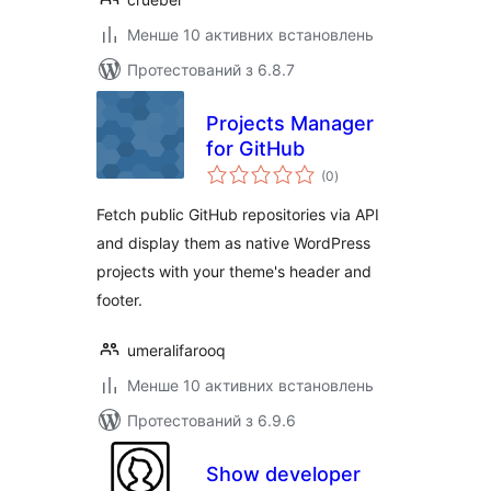
Менше 10 активних встановлень
Протестований з 6.8.7
Projects Manager
for GitHub
загальний
(0
)
рейтинг
Fetch public GitHub repositories via API
and display them as native WordPress
projects with your theme's header and
footer.
umeralifarooq
Менше 10 активних встановлень
Протестований з 6.9.6
Show developer