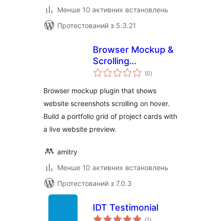
Менше 10 активних встановлень
Протестований з 5.3.21
Browser Mockup &
Scrolling
загальний
Screenshot
(0
)
рейтинг
Portfolio – Amitry
Browser mockup plugin that shows
Project Grid
website screenshots scrolling on hover.
Build a portfolio grid of project cards with
a live website preview.
amitry
Менше 10 активних встановлень
Протестований з 7.0.3
IDT Testimonial
загальний
(1
)