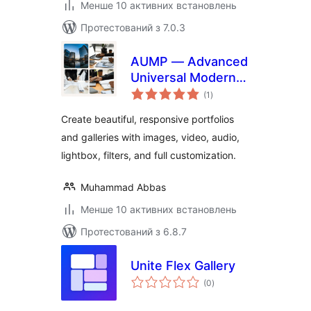
Менше 10 активних встановлень
Протестований з 7.0.3
AUMP — Advanced
Universal Modern
загальний
Portfolio & Gallery
(1
)
рейтинг
Create beautiful, responsive portfolios
and galleries with images, video, audio,
lightbox, filters, and full customization.
Muhammad Abbas
Менше 10 активних встановлень
Протестований з 6.8.7
Unite Flex Gallery
загальний
(0
)
рейтинг