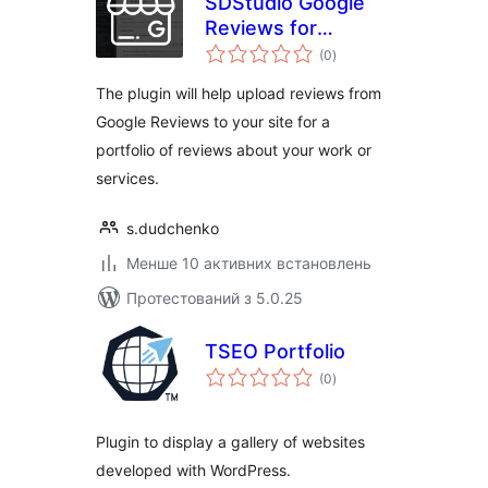
SDStudio Google
Reviews for
загальний
portfolio
(0
)
рейтинг
The plugin will help upload reviews from
Google Reviews to your site for a
portfolio of reviews about your work or
services.
s.dudchenko
Менше 10 активних встановлень
Протестований з 5.0.25
TSEO Portfolio
загальний
(0
)
рейтинг
Plugin to display a gallery of websites
developed with WordPress.