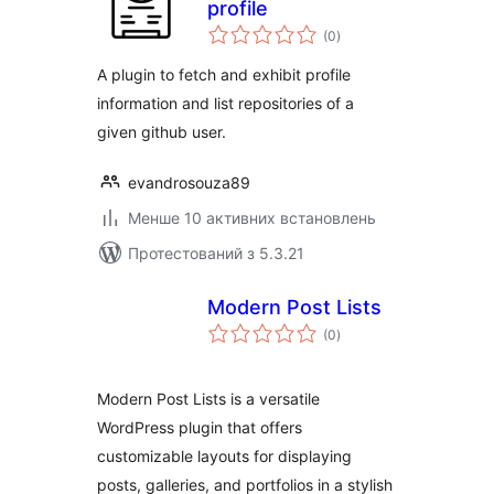
profile
загальний
(0
)
рейтинг
A plugin to fetch and exhibit profile
information and list repositories of a
given github user.
evandrosouza89
Менше 10 активних встановлень
Протестований з 5.3.21
Modern Post Lists
загальний
(0
)
рейтинг
Modern Post Lists is a versatile
WordPress plugin that offers
customizable layouts for displaying
posts, galleries, and portfolios in a stylish