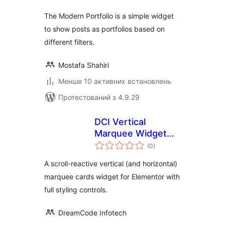
The Modern Portfolio is a simple widget
to show posts as portfolios based on
different filters.
Mostafa Shahiri
Менше 10 активних встановлень
Протестований з 4.9.29
DCI Vertical
Marquee Widget
загальний
for Elementor
(0
)
рейтинг
A scroll-reactive vertical (and horizontal)
marquee cards widget for Elementor with
full styling controls.
DreamCode Infotech