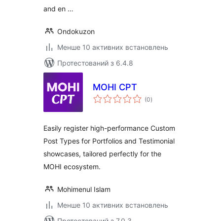
and en …
Ondokuzon
Менше 10 активних встановлень
Протестований з 6.4.8
MOHI CPT
загальний
(0
)
рейтинг
Easily register high-performance Custom
Post Types for Portfolios and Testimonial
showcases, tailored perfectly for the
MOHI ecosystem.
Mohimenul Islam
Менше 10 активних встановлень
Протестований з 7.0.3