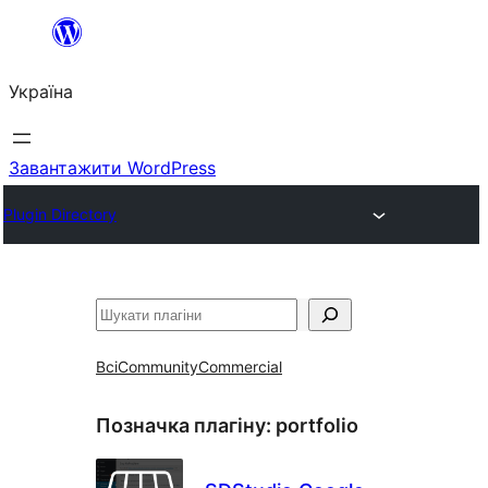
Перейти
до
Україна
вмісту
Завантажити WordPress
Plugin Directory
Пошук
Всі
Community
Commercial
Позначка плагіну:
portfolio