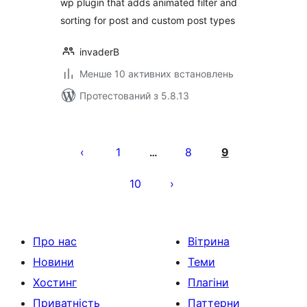
wp plugin that adds animated filter and
sorting for post and custom post types
invaderB
Менше 10 активних встановлень
Протестований з 5.8.13
Пагінація
записів
1
8
9
…
10
Про нас
Вітрина
Новини
Теми
Хостинг
Плагіни
Приватність
Паттерни