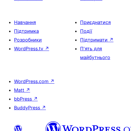
Навчання
Приєднатися
Підтримка
Події
Розробники
Підтримати
↗
WordPress.tv
↗
П'ять для
майбутнього
WordPress.com
↗
Matt
↗
bbPress
↗
BuddyPress
↗