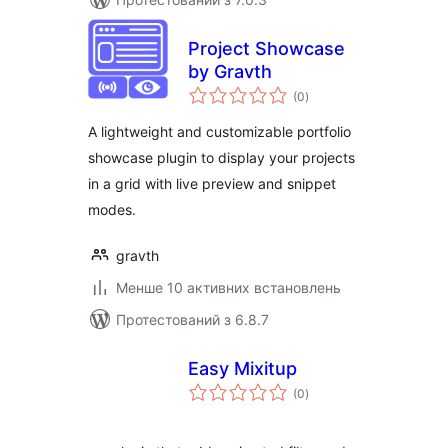
Project Showcase
by Gravth
загальний
(0
)
рейтинг
A lightweight and customizable portfolio
showcase plugin to display your projects
in a grid with live preview and snippet
modes.
gravth
Менше 10 активних встановлень
Протестований з 6.8.7
Easy Mixitup
загальний
(0
)
рейтинг