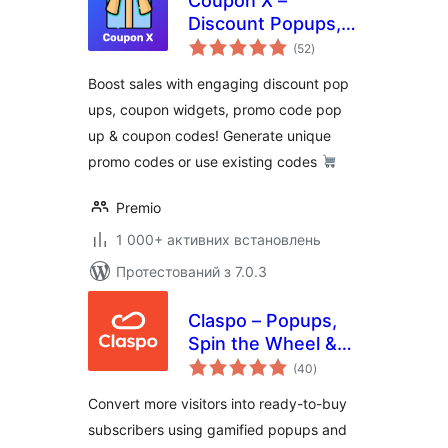
Coupon X –
Discount Popups,
загальний
Promo Codes Pop
(52
)
рейтинг
Ups for
Boost sales with engaging discount pop
WooCommerce &
ups, coupon widgets, promo code pop
Announcement
up & coupon codes! Generate unique
Popups
promo codes or use existing codes
Premio
1 000+ активних встановлень
Протестований з 7.0.3
Claspo – Popups,
Spin the Wheel &
загальний
Email Capture
(40
)
рейтинг
Convert more visitors into ready-to-buy
subscribers using gamified popups and