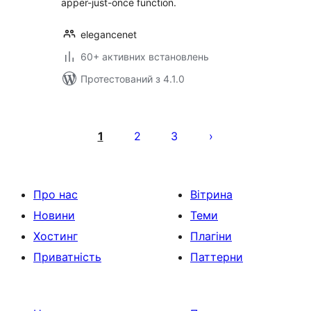
apper-just-once function.
elegancenet
60+ активних встановлень
Протестований з 4.1.0
Пагінація
записів
1
2
3
Про нас
Вітрина
Новини
Теми
Хостинг
Плагіни
Приватність
Паттерни