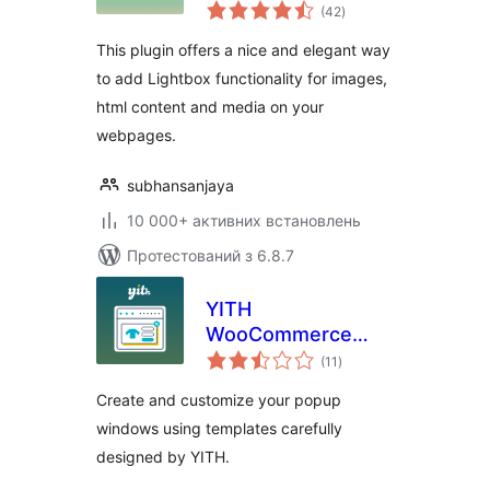
загальний
(42
)
рейтинг
This plugin offers a nice and elegant way
to add Lightbox functionality for images,
html content and media on your
webpages.
subhansanjaya
10 000+ активних встановлень
Протестований з 6.8.7
YITH
WooCommerce
загальний
Popup
(11
)
рейтинг
Create and customize your popup
windows using templates carefully
designed by YITH.