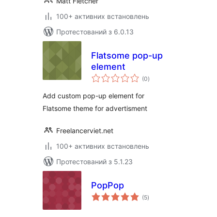
Matt Fletcher
100+ активних встановлень
Протестований з 6.0.13
Flatsome pop-up
element
загальний
(0
)
рейтинг
Add custom pop-up element for
Flatsome theme for advertisment
Freelancerviet.net
100+ активних встановлень
Протестований з 5.1.23
PopPop
загальний
(5
)
рейтинг