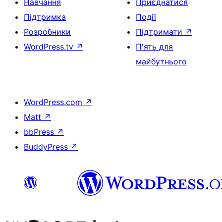
Навчання
Приєднатися
Підтримка
Події
Розробники
Підтримати
↗
WordPress.tv
↗
П'ять для
майбутнього
WordPress.com
↗
Matt
↗
bbPress
↗
BuddyPress
↗