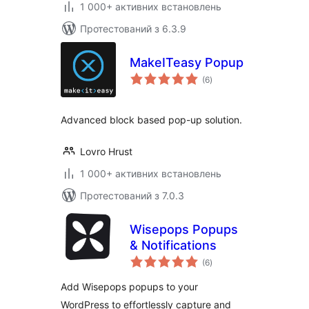
1 000+ активних встановлень
Протестований з 6.3.9
MakeITeasy Popup
загальний
(6
)
рейтинг
Advanced block based pop-up solution.
Lovro Hrust
1 000+ активних встановлень
Протестований з 7.0.3
Wisepops Popups
& Notifications
загальний
(6
)
рейтинг
Add Wisepops popups to your
WordPress to effortlessly capture and