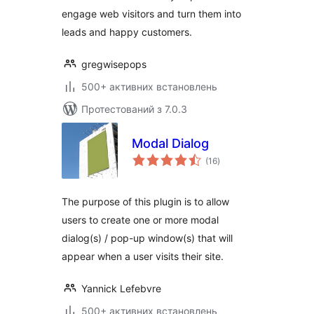
engage web visitors and turn them into
leads and happy customers.
gregwisepops
500+ активних встановлень
Протестований з 7.0.3
Modal Dialog
загальний
(16
)
рейтинг
The purpose of this plugin is to allow
users to create one or more modal
dialog(s) / pop-up window(s) that will
appear when a user visits their site.
Yannick Lefebvre
500+ активних встановлень