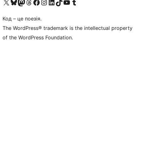
Visit our X (formerly Twitter) account
Visit our Bluesky account
Завітайте до нашої стрічки в Mastodon
Visit our Threads account
Завітайте на нашу сторінку в Facebook
Visit our Instagram account
Visit our LinkedIn account
Visit our TikTok account
Visit our YouTube channel
Visit our Tumblr account
Код – це поезія.
The WordPress® trademark is the intellectual property
of the WordPress Foundation.