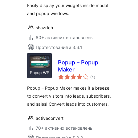
Easily display your widgets inside modal
and popup windows.
shazdeh
80+ активних встановлень
Протестований з 3.6.1
Popup – Popup
Maker
загальний
(4
)
рейтинг
Popup – Popup Maker makes it a breeze
to convert visitors into leads, subscribers,
and sales! Convert leads into customers.
activeconvert
70+ активних встановлень
Протестований з 5.0.0