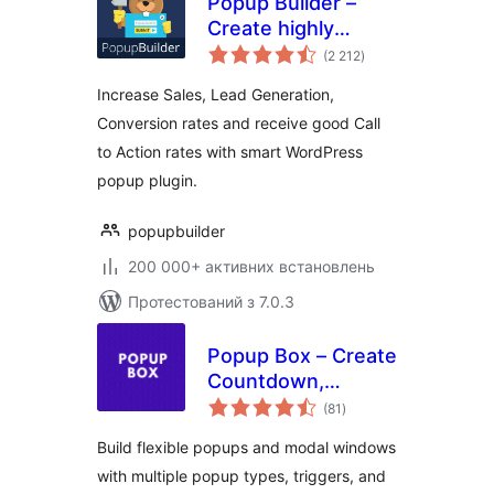
Popup Builder –
Create highly
загальний
converting, mobile
(2 212
)
рейтинг
friendly marketing
Increase Sales, Lead Generation,
popups.
Conversion rates and receive good Call
to Action rates with smart WordPress
popup plugin.
popupbuilder
200 000+ активних встановлень
Протестований з 7.0.3
Popup Box – Create
Countdown,
загальний
Coupon, Video,
(81
)
рейтинг
Contact Form
Build flexible popups and modal windows
Popups
with multiple popup types, triggers, and