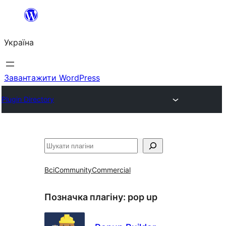
Перейти
до
Україна
вмісту
Завантажити WordPress
Plugin Directory
Пошук
Всі
Community
Commercial
Позначка плагіну:
pop up