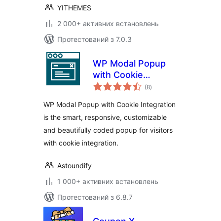
YITHEMES
2 000+ активних встановлень
Протестований з 7.0.3
WP Modal Popup
with Cookie
загальний
Integration
(8
)
рейтинг
WP Modal Popup with Cookie Integration
is the smart, responsive, customizable
and beautifully coded popup for visitors
with cookie integration.
Astoundify
1 000+ активних встановлень
Протестований з 6.8.7