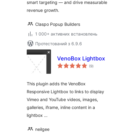
smart targeting — and drive measurable
revenue growth.
Claspo Popup Builders
1 000+ активних встановлень
Протестований з 6.9.6
VenoBox Lightbox
загальний
(9
)
рейтинг
This plugin adds the VenoBox
Responsive Lightbox to links to display
Vimeo and YouTube videos, images,
galleries, iframe, inline content in a
lightbox …
neilgee