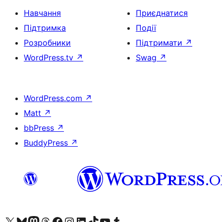
Навчання
Приєднатися
Підтримка
Події
Розробники
Підтримати
↗
WordPress.tv
↗
Swag
↗
WordPress.com
↗
Matt
↗
bbPress
↗
BuddyPress
↗
Visit our X (formerly Twitter) account
Visit our Bluesky account
Завітайте до нашої стрічки в Mastodon
Visit our Threads account
Завітайте на нашу сторінку в Facebook
Visit our Instagram account
Visit our LinkedIn account
Visit our TikTok account
Visit our YouTube channel
Visit our Tumblr account