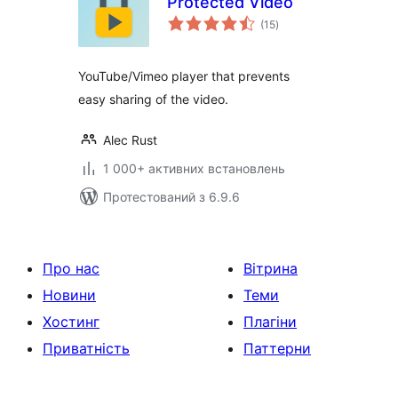
Protected Video
загальний
(15
)
рейтинг
YouTube/Vimeo player that prevents
easy sharing of the video.
Alec Rust
1 000+ активних встановлень
Протестований з 6.9.6
Про нас
Вітрина
Новини
Теми
Хостинг
Плагіни
Приватність
Паттерни