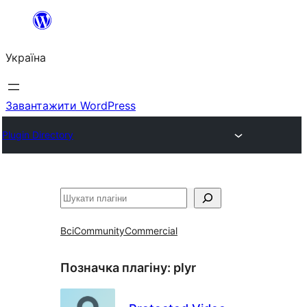
Перейти
до
Україна
вмісту
Завантажити WordPress
Plugin Directory
Пошук
Всі
Community
Commercial
Позначка плагіну:
plyr