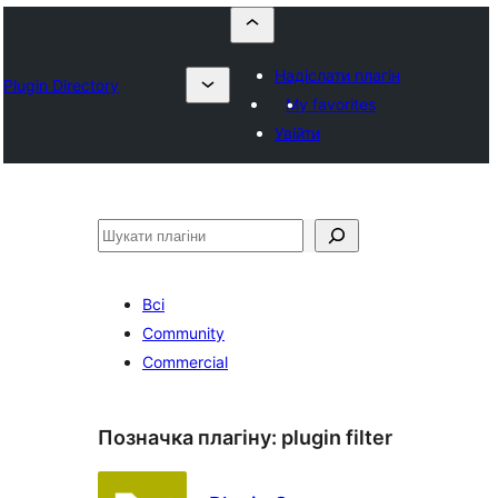
Надіслати плагін
Plugin Directory
My favorites
Увійти
Пошук
Всі
Community
Commercial
Позначка плагіну:
plugin filter