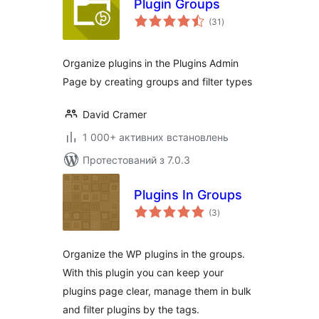
Plugin Groups
загальний
(31
)
рейтинг
Organize plugins in the Plugins Admin
Page by creating groups and filter types
David Cramer
1 000+ активних встановлень
Протестований з 7.0.3
Plugins In Groups
загальний
(3
)
рейтинг
Organize the WP plugins in the groups.
With this plugin you can keep your
plugins page clear, manage them in bulk
and filter plugins by the tags.