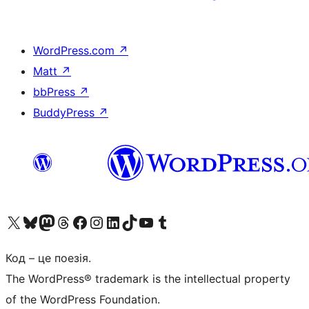
WordPress.com
↗
Matt
↗
bbPress
↗
BuddyPress
↗
Visit our X (formerly Twitter) account
Visit our Bluesky account
Завітайте до нашої стрічки в Mastodon
Visit our Threads account
Завітайте на нашу сторінку в Facebook
Visit our Instagram account
Visit our LinkedIn account
Visit our TikTok account
Visit our YouTube channel
Visit our Tumblr account
Код – це поезія.
The WordPress® trademark is the intellectual property
of the WordPress Foundation.