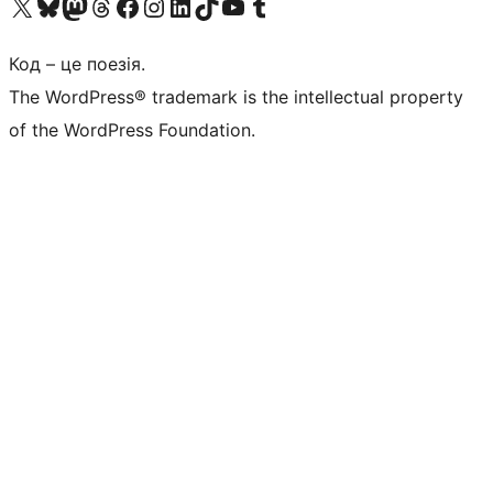
Visit our X (formerly Twitter) account
Visit our Bluesky account
Завітайте до нашої стрічки в Mastodon
Visit our Threads account
Завітайте на нашу сторінку в Facebook
Visit our Instagram account
Visit our LinkedIn account
Visit our TikTok account
Visit our YouTube channel
Visit our Tumblr account
Код – це поезія.
The WordPress® trademark is the intellectual property
of the WordPress Foundation.