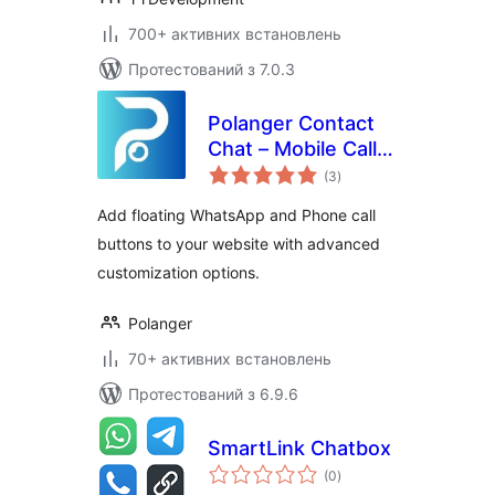
700+ активних встановлень
Протестований з 7.0.3
Polanger Contact
Chat – Mobile Call
загальний
Button
(3
)
рейтинг
Add floating WhatsApp and Phone call
buttons to your website with advanced
customization options.
Polanger
70+ активних встановлень
Протестований з 6.9.6
SmartLink Chatbox
загальний
(0
)
рейтинг