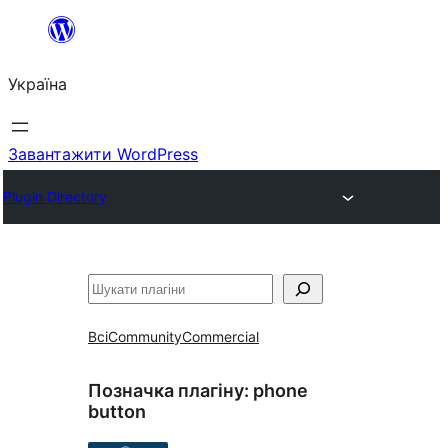
Перейти
до
Україна
вмісту
Завантажити WordPress
Plugin Directory
Пошук
Всі
Community
Commercial
Позначка плагіну:
phone
button