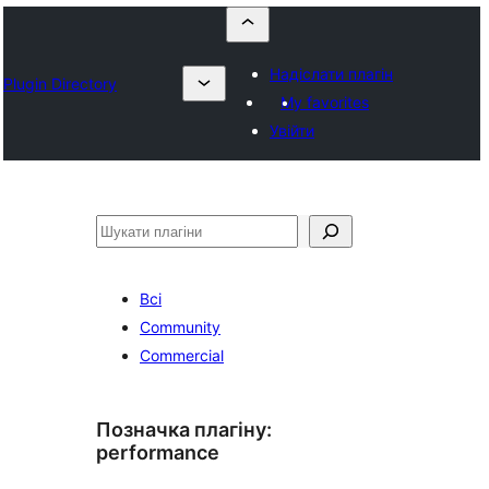
Надіслати плагін
Plugin Directory
My favorites
Увійти
Пошук
Всі
Community
Commercial
Позначка плагіну:
performance