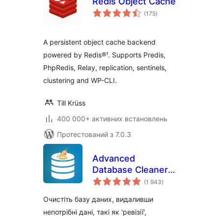
Redis Object Cache
загальний
(175
)
рейтинг
A persistent object cache backend
powered by Redis®¹. Supports Predis,
PhpRedis, Relay, replication, sentinels,
clustering and WP-CLI.
Till Krüss
400 000+ активних встановлень
Протестований з 7.0.3
Advanced
Database Cleaner –
загальний
Optimize & Clean
(1 943
)
рейтинг
Database to Speed
Очистіть базу даних, видаливши
Up Site
непотрібні дані, такі як 'ревізії',
Performance