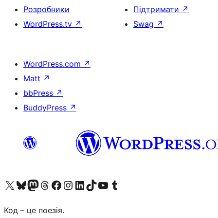
Розробники
Підтримати
↗
WordPress.tv
↗
Swag
↗
WordPress.com
↗
Matt
↗
bbPress
↗
BuddyPress
↗
Visit our X (formerly Twitter) account
Visit our Bluesky account
Завітайте до нашої стрічки в Mastodon
Visit our Threads account
Завітайте на нашу сторінку в Facebook
Visit our Instagram account
Visit our LinkedIn account
Visit our TikTok account
Visit our YouTube channel
Visit our Tumblr account
Код – це поезія.