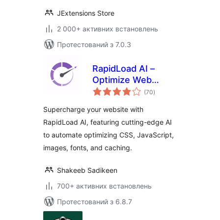
JExtensions Store
2 000+ активних встановлень
Протестований з 7.0.3
RapidLoad AI –
Optimize Web
загальний
Vitals Automatically
(70
)
рейтинг
Supercharge your website with
RapidLoad AI, featuring cutting-edge AI
to automate optimizing CSS, JavaScript,
images, fonts, and caching.
Shakeeb Sadikeen
700+ активних встановлень
Протестований з 6.8.7