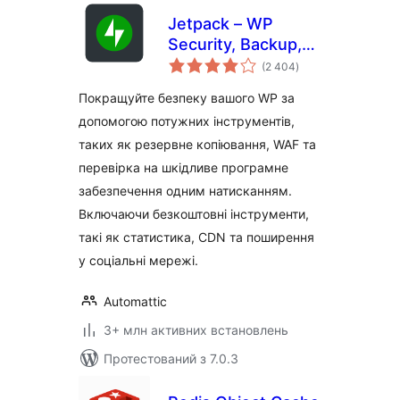
Jetpack – WP
Security, Backup,
загальний
Speed, & Growth
(2 404
)
рейтинг
Покращуйте безпеку вашого WP за
допомогою потужних інструментів,
таких як резервне копіювання, WAF та
перевірка на шкідливе програмне
забезпечення одним натисканням.
Включаючи безкоштовні інструменти,
такі як статистика, CDN та поширення
у соціальні мережі.
Automattic
3+ млн активних встановлень
Протестований з 7.0.3