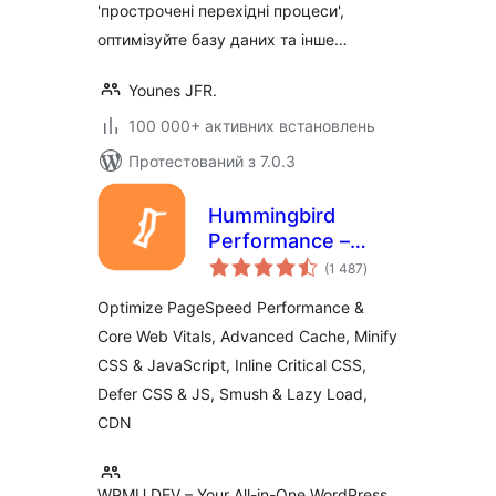
'прострочені перехідні процеси',
оптимізуйте базу даних та інше…
Younes JFR.
100 000+ активних встановлень
Протестований з 7.0.3
Hummingbird
Performance –
загальний
Cache & Page
(1 487
)
рейтинг
Speed Optimization
Optimize PageSpeed Performance &
for Core Web Vitals
Core Web Vitals, Advanced Cache, Minify
| Critical CSS |
CSS & JavaScript, Inline Critical CSS,
Minify CSS | Defer
CSS Javascript |
Defer CSS & JS, Smush & Lazy Load,
CDN
CDN
WPMU DEV – Your All-in-One WordPress