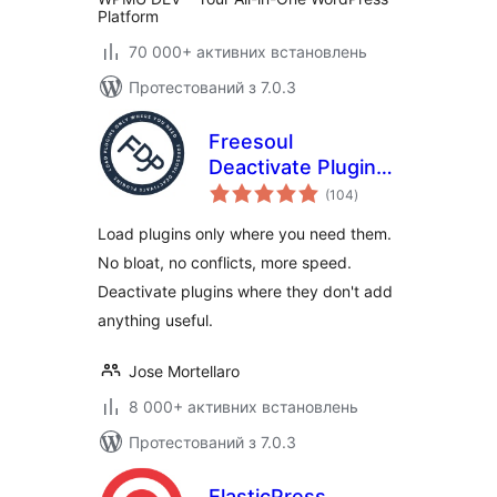
Platform
70 000+ активних встановлень
Протестований з 7.0.3
Freesoul
Deactivate Plugins
загальний
– Disable plugins on
(104
)
рейтинг
individual
Load plugins only where you need them.
WordPress pages
No bloat, no conflicts, more speed.
Deactivate plugins where they don't add
anything useful.
Jose Mortellaro
8 000+ активних встановлень
Протестований з 7.0.3
ElasticPress