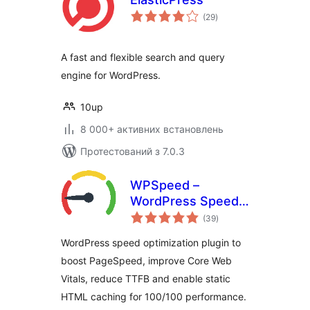
загальний
(29
)
рейтинг
A fast and flexible search and query
engine for WordPress.
10up
8 000+ активних встановлень
Протестований з 7.0.3
WPSpeed –
WordPress Speed,
загальний
Cache &
(39
)
рейтинг
Performance
WordPress speed optimization plugin to
Optimization (Core
boost PageSpeed, improve Core Web
Web Vitals,
Vitals, reduce TTFB and enable static
PageSpeed 100)
HTML caching for 100/100 performance.