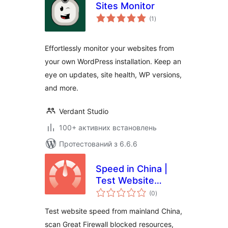
Sites Monitor
загальний
(1
)
рейтинг
Effortlessly monitor your websites from
your own WordPress installation. Keep an
eye on updates, site health, WP versions,
and more.
Verdant Studio
100+ активних встановлень
Протестований з 6.6.6
Speed in China |
Test Website
загальний
Speed from
(0
)
рейтинг
Mainland China |
Test website speed from mainland China,
GFW Optimization
scan Great Firewall blocked resources,
& Google Fonts