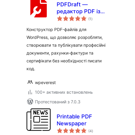
PDFDraft —
редактор PDF із
загальний
функцією
(1
)
рейтинг
«перетягування»,
Конструктор PDF-файлів для
переглядач PDF,
WordPress, що дозволяє розробляти,
вбудовування та
створювати та публікувати професійні
завантаження PDF,
конструктор
документи, рахунки-фактури та
сертифікатів та
сертифікати без необхідності писати
рахунків-фактур
код.
wpeverest
100+ активних встановлень
Протестований з 7.0.3
Printable PDF
Newspaper
загальний
(4
)
рейтинг