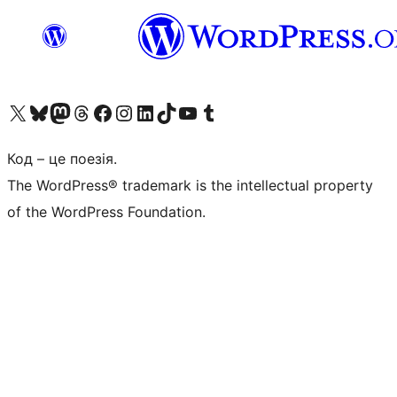
Visit our X (formerly Twitter) account
Visit our Bluesky account
Завітайте до нашої стрічки в Mastodon
Visit our Threads account
Завітайте на нашу сторінку в Facebook
Visit our Instagram account
Visit our LinkedIn account
Visit our TikTok account
Visit our YouTube channel
Visit our Tumblr account
Код – це поезія.
The WordPress® trademark is the intellectual property
of the WordPress Foundation.