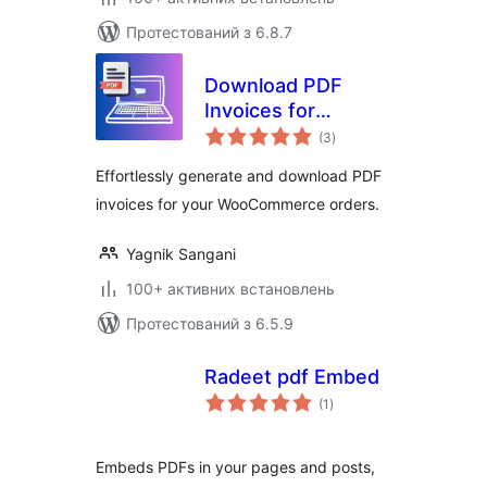
Протестований з 6.8.7
Download PDF
Invoices for
загальний
WooCommerce
(3
)
рейтинг
Orders
Effortlessly generate and download PDF
invoices for your WooCommerce orders.
Yagnik Sangani
100+ активних встановлень
Протестований з 6.5.9
Radeet pdf Embed
загальний
(1
)
рейтинг
Embeds PDFs in your pages and posts,