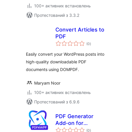
100+ активних встановлень
Протестований з 3.3.2
Convert Articles to
PDF
загальний
(0
)
рейтинг
Easily convert your WordPress posts into
high-quality downloadable PDF
documents using DOMPDF.
Maryam Noor
100+ активних встановлень
Протестований з 6.9.6
PDF Generator
Add-on for
загальний
WPForms
(0
)
рейтинг