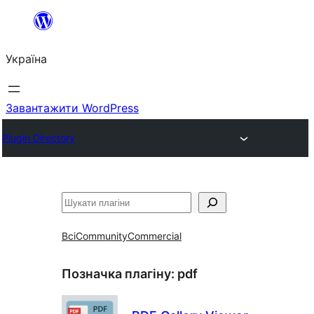
Перейти
до
Україна
вмісту
Завантажити WordPress
Plugin Directory
Пошук
Всі
Community
Commercial
Позначка плагіну:
pdf