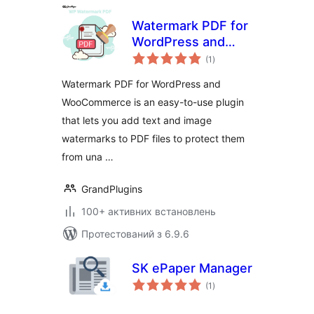
Watermark PDF for
WordPress and
загальний
WooCommerce
(1
)
рейтинг
Watermark PDF for WordPress and
WooCommerce is an easy-to-use plugin
that lets you add text and image
watermarks to PDF files to protect them
from una …
GrandPlugins
100+ активних встановлень
Протестований з 6.9.6
SK ePaper Manager
загальний
(1
)
рейтинг