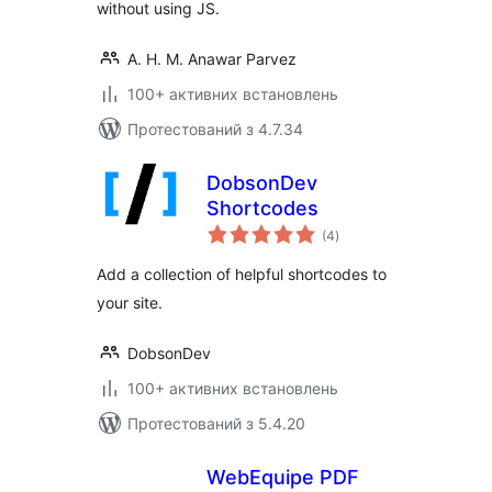
without using JS.
A. H. M. Anawar Parvez
100+ активних встановлень
Протестований з 4.7.34
DobsonDev
Shortcodes
загальний
(4
)
рейтинг
Add a collection of helpful shortcodes to
your site.
DobsonDev
100+ активних встановлень
Протестований з 5.4.20
WebEquipe PDF