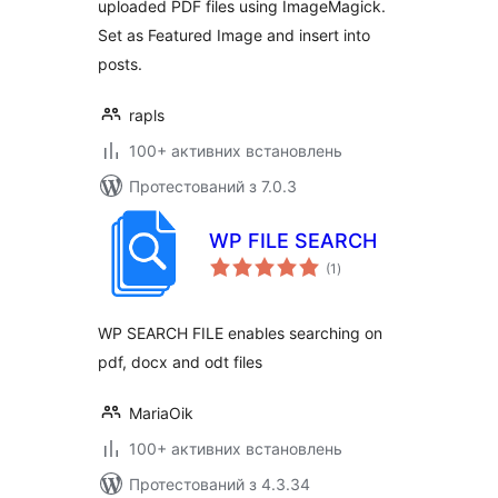
uploaded PDF files using ImageMagick.
Set as Featured Image and insert into
posts.
rapls
100+ активних встановлень
Протестований з 7.0.3
WP FILE SEARCH
загальний
(1
)
рейтинг
WP SEARCH FILE enables searching on
pdf, docx and odt files
MariaOik
100+ активних встановлень
Протестований з 4.3.34