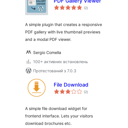
PDF Gallery Viewer
загальний
(2
)
рейтинг
A simple plugin that creates a responsive
PDF gallery with live thumbnail previews
and a modal PDF viewer.
Sergio Comella
100+ активних встановлень
Протестований з 7.0.3
File Download
загальний
(2
)
рейтинг
A simple file download widget for
frontend interface. Lets your visitors
download brochures etc.