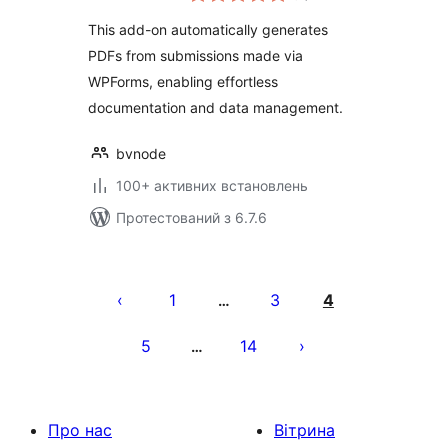
This add-on automatically generates
PDFs from submissions made via
WPForms, enabling effortless
documentation and data management.
bvnode
100+ активних встановлень
Протестований з 6.7.6
Пагінація
записів
1
3
4
…
5
14
…
Про нас
Вітрина