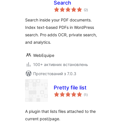
Search
загальний
(2
)
рейтинг
Search inside your PDF documents.
Index text-based PDFs in WordPress
search. Pro adds OCR, private search,
and analytics.
WebEquipe
100+ активних встановлень
Протестований з 7.0.3
Pretty file list
загальний
(1
)
рейтинг
A plugin that lists files attached to the
current post/page.