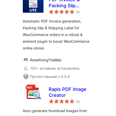
Packing Slip
загальний
Generator Lite For
(5
)
рейтинг
WooCommerce
Automatic PDF Invoice generation,
Packing Slip & Shipping Label for
WooCommerce orders in a robust &
eminent plugin to boost WooCommerce
online stores
RedefiningTheWeb
100+ активних встановлень
Протестований з 6.9.6
Rapls PDF Image
Creator
загальний
(2
)
рейтинг
Auto-generate thumbnail images from