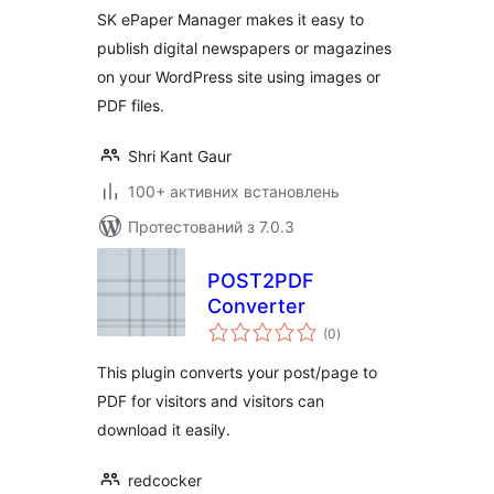
SK ePaper Manager makes it easy to
publish digital newspapers or magazines
on your WordPress site using images or
PDF files.
Shri Kant Gaur
100+ активних встановлень
Протестований з 7.0.3
POST2PDF
Converter
загальний
(0
)
рейтинг
This plugin converts your post/page to
PDF for visitors and visitors can
download it easily.
redcocker