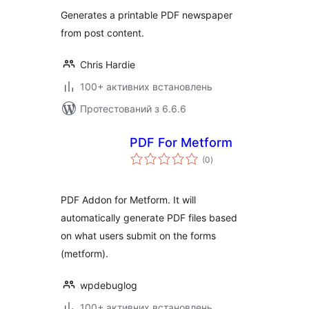
Generates a printable PDF newspaper
from post content.
Chris Hardie
100+ активних встановлень
Протестований з 6.6.6
PDF For Metform
загальний
(0
)
рейтинг
PDF Addon for Metform. It will
automatically generate PDF files based
on what users submit on the forms
(metform).
wpdebuglog
100+ активних встановлень