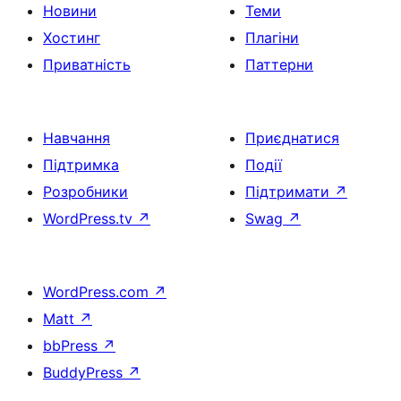
Новини
Теми
Хостинг
Плагіни
Приватність
Паттерни
Навчання
Приєднатися
Підтримка
Події
Розробники
Підтримати
↗
WordPress.tv
↗
Swag
↗
WordPress.com
↗
Matt
↗
bbPress
↗
BuddyPress
↗