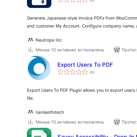
(0
)
рейтинг
Generate Japanese-style invoice PDFs from WooComme
and customer My Account. Configure company name, a
Neutrope Inc.
Менше 10 активних встановлень
Протес
Export Users To PDF
загальний
(0
)
рейтинг
Export Users To PDF Plugin allows you to export users l
file.
narolainfotech
Менше 10 активних встановлень
Протес
Savoy Accessibility – Drop-In 