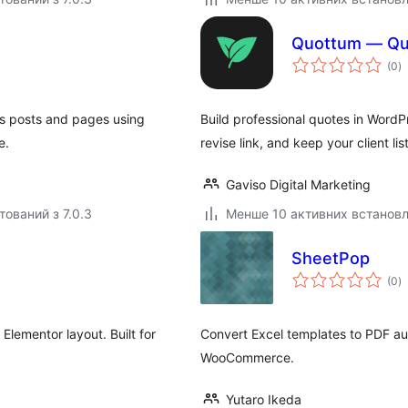
Quottum — Quo
з
(0
)
р
ss posts and pages using
Build professional quotes in WordP
e.
revise link, and keep your client lis
Gaviso Digital Marketing
тований з 7.0.3
Менше 10 активних встанов
SheetPop
з
(0
)
р
Elementor layout. Built for
Convert Excel templates to PDF au
WooCommerce.
Yutaro Ikeda