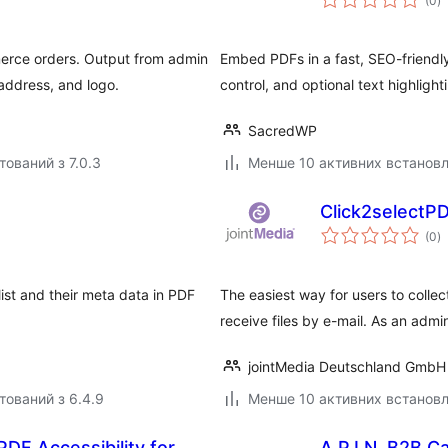
(0
)
р
rce orders. Output from admin
Embed PDFs in a fast, SEO-friendly 
ddress, and logo.
control, and optional text highlight
SacredWP
тований з 7.0.3
Менше 10 активних встанов
Click2selectP
з
(0
)
р
ist and their meta data in PDF
The easiest way for users to collec
receive files by e-mail. As an admin
jointMedia Deutschland GmbH
тований з 6.4.9
Менше 10 активних встанов
PDF Accessibility for
A.P.I.N. B2B 