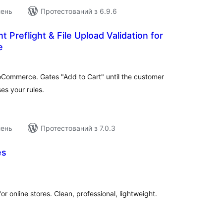
лень
Протестований з 6.9.6
nt Preflight & File Upload Validation for
e
агальний
ейтинг
ooCommerce. Gates "Add to Cart" until the customer
ses your rules.
лень
Протестований з 7.0.3
es
агальний
ейтинг
r online stores. Clean, professional, lightweight.