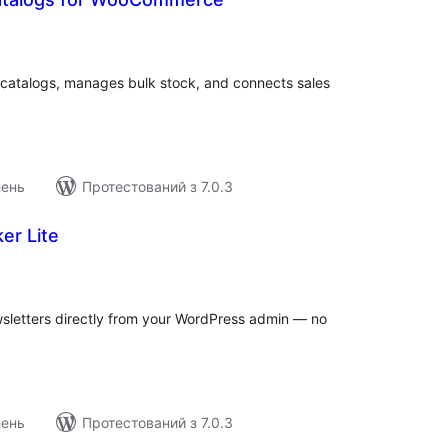
агальний
ейтинг
catalogs, manages bulk stock, and connects sales
лень
Протестований з 7.0.3
er Lite
агальний
ейтинг
wsletters directly from your WordPress admin — no
лень
Протестований з 7.0.3