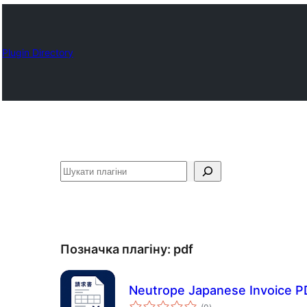
Plugin Directory
Пошук
Позначка плагіну:
pdf
Neutrope Japanese Invoice 
загальний