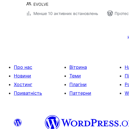
EVOLVE
Менше 10 активних встановлень
Протес
Пагінація
записів
Про нас
Вітрина
Н
Новини
Теми
П
Хостинг
Плагіни
Р
Приватність
Паттерни
W