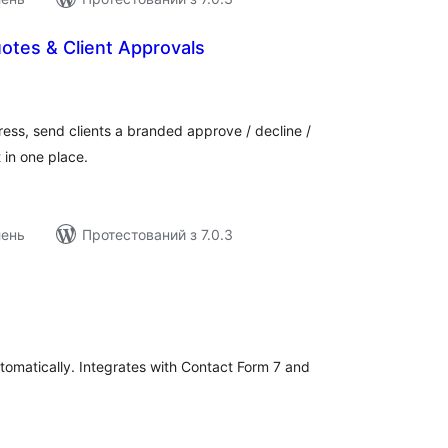
tes & Client Approvals
агальний
ейтинг
ress, send clients a branded approve / decline /
t in one place.
лень
Протестований з 7.0.3
агальний
ейтинг
tomatically. Integrates with Contact Form 7 and