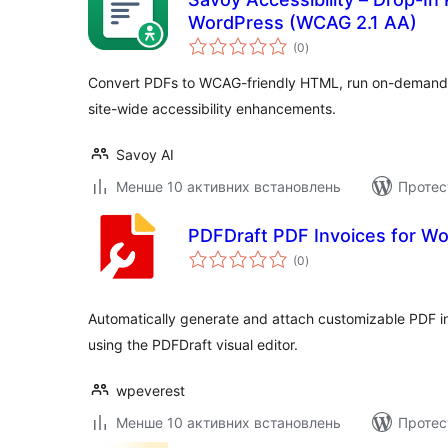
WordPress (WCAG 2.1 AA)
загальний
(0
)
рейтинг
Convert PDFs to WCAG-friendly HTML, run on-demand 
site-wide accessibility enhancements.
Savoy AI
Менше 10 активних встановлень
Протес
PDFDraft PDF Invoices for 
загальний
(0
)
рейтинг
Automatically generate and attach customizable PDF 
using the PDFDraft visual editor.
wpeverest
Менше 10 активних встановлень
Протес