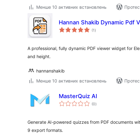
Менше 10 активних встановлень
Протес
Hannan Shakib Dynamic Pdf V
загальний
(1
)
рейтинг
A professional, fully dynamic PDF viewer widget for E
and height.
hannanshakib
Менше 10 активних встановлень
Протес
MasterQuiz AI
загальний
(0
)
рейтинг
Generate AI-powered quizzes from PDF documents wit
9 export formats.