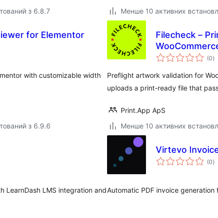
тований з 6.8.7
Менше 10 активних встанов
iewer for Elementor
Filecheck – Pri
WooCommerc
з
(0
)
р
lementor with customizable width
Preflight artwork validation for W
uploads a print-ready file that pas
Print.App ApS
тований з 6.9.6
Менше 10 активних встанов
Virtevo Invoic
з
(0
)
р
h LearnDash LMS integration and
Automatic PDF invoice generation fo