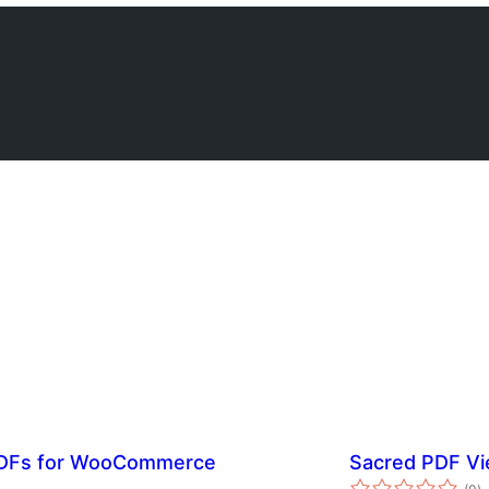
PDFs for WooCommerce
Sacred PDF V
з