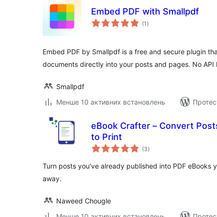
Embed PDF with Smallpdf
загальний
(1
)
рейтинг
Embed PDF by Smallpdf is a free and secure plugin th
documents directly into your posts and pages. No API 
Smallpdf
Менше 10 активних встановлень
Протес
eBook Crafter – Convert Pos
to Print
загальний
(3
)
рейтинг
Turn posts you've already published into PDF eBooks you
away.
Naweed Chougle
Менше 10 активних встановлень
Протес