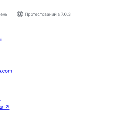
лень
Протестований з 7.0.3
і
s.com
↗
ss
↗