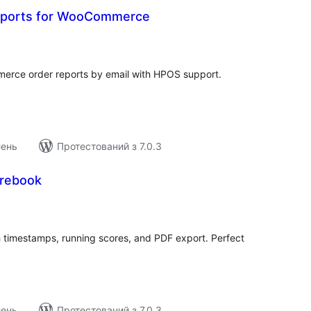
eports for WooCommerce
агальний
ейтинг
ce order reports by email with HPOS support.
лень
Протестований з 7.0.3
orebook
агальний
ейтинг
h timestamps, running scores, and PDF export. Perfect
лень
Протестований з 7.0.3