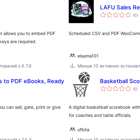
LAFU Sales R
з
(0
)
р
at allows you to embed PDF
Scheduled CSV and PDF WooCommer
keys are required.
elsama101
тований з 6.7.6
Менше 10 активних встанов
ts to PDF eBooks, Ready
Basketball Sc
з
(0
)
р
 can sell, gate, print or give
A digital basketball scorebook wit
for coaches and table officials.
ofbita
тований з 7.0.3
Менше 10 активних встанов