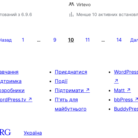
Virtevo
тований з 6.9.6
Менше 10 активних встанов
1
9
10
11
14
Назад
…
…
Дал
авчання
Приєднатися
WordPres
ідтримка
Події
↗
озробники
Підтримати
↗
Matt
↗
ordPress.tv
↗
П'ять для
bbPress
майбутнього
BuddyPre
Україна