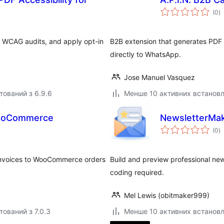
з
(0
)
р
WCAG audits, and apply opt-in
B2B extension that generates PDF 
directly to WhatsApp.
Jose Manuel Vasquez
тований з 6.9.6
Менше 10 активних встанов
WooCommerce
NewsletterMak
з
(0
)
р
invoices to WooCommerce orders
Build and preview professional ne
coding required.
Mel Lewis (obitmaker999)
тований з 7.0.3
Менше 10 активних встанов