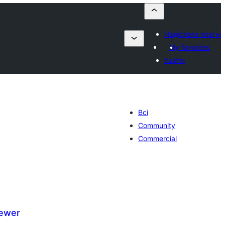
Надіслати плагін
My favorites
Увійти
Всі
Community
Commercial
iewer
агальний