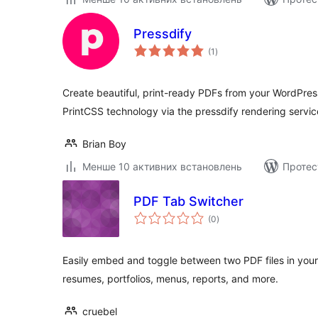
Pressdify
загальний
(1
)
рейтинг
Create beautiful, print-ready PDFs from your WordPre
PrintCSS technology via the pressdify rendering servic
Brian Boy
Менше 10 активних встановлень
Протес
PDF Tab Switcher
загальний
(0
)
рейтинг
Easily embed and toggle between two PDF files in your 
resumes, portfolios, menus, reports, and more.
cruebel