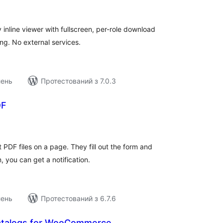
ейтинг
inline viewer with fullscreen, per-role download
ing. No external services.
лень
Протестований з 7.0.3
DF
агальний
ейтинг
t PDF files on a page. They fill out the form and
, you can get a notification.
лень
Протестований з 6.7.6
Catalogs for WooCommerce