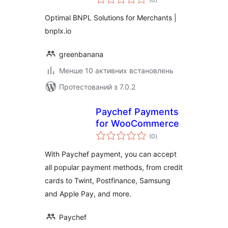
рейтинг
Optimal BNPL Solutions for Merchants |
bnplx.io
greenbanana
Менше 10 активних встановлень
Протестований з 7.0.2
Paychef Payments
for WooCommerce
загальний
(0
)
рейтинг
With Paychef payment, you can accept
all popular payment methods, from credit
cards to Twint, Postfinance, Samsung
and Apple Pay, and more.
Paychef