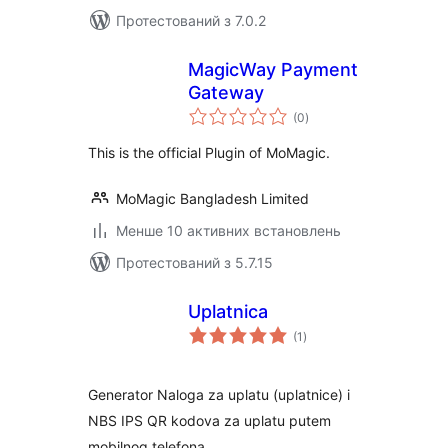
Протестований з 7.0.2
MagicWay Payment
Gateway
загальний
(0
)
рейтинг
This is the official Plugin of MoMagic.
MoMagic Bangladesh Limited
Менше 10 активних встановлень
Протестований з 5.7.15
Uplatnica
загальний
(1
)
рейтинг
Generator Naloga za uplatu (uplatnice) i
NBS IPS QR kodova za uplatu putem
mobilnog telefona.