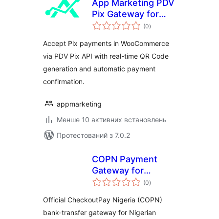
App Marketing PDV
Pix Gateway for
загальний
WooCommerce
(0
)
рейтинг
Accept Pix payments in WooCommerce
via PDV Pix API with real-time QR Code
generation and automatic payment
confirmation.
appmarketing
Менше 10 активних встановлень
Протестований з 7.0.2
COPN Payment
Gateway for
загальний
Nigerian
(0
)
рейтинг
Businesses
Official CheckoutPay Nigeria (COPN)
bank-transfer gateway for Nigerian