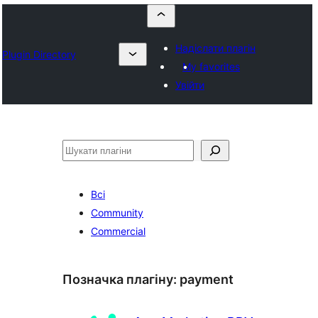
Надіслати плагін
Plugin Directory
My favorites
Увійти
Пошук
Всі
Community
Commercial
Позначка плагіну:
payment