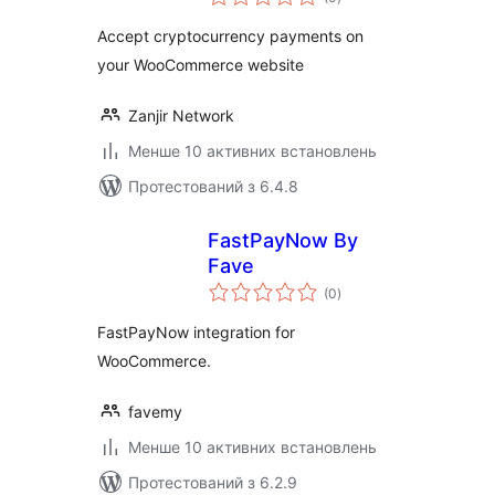
рейтинг
Accept cryptocurrency payments on
your WooCommerce website
Zanjir Network
Менше 10 активних встановлень
Протестований з 6.4.8
FastPayNow By
Fave
загальний
(0
)
рейтинг
FastPayNow integration for
WooCommerce.
favemy
Менше 10 активних встановлень
Протестований з 6.2.9