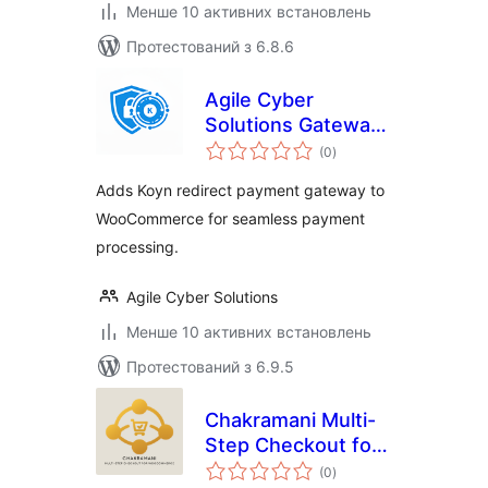
Менше 10 активних встановлень
Протестований з 6.8.6
Agile Cyber
Solutions Gateway
загальний
with Koyn for
(0
)
рейтинг
WooCommerce
Adds Koyn redirect payment gateway to
WooCommerce for seamless payment
processing.
Agile Cyber Solutions
Менше 10 активних встановлень
Протестований з 6.9.5
Chakramani Multi-
Step Checkout for
загальний
WooCommerce
(0
)
рейтинг