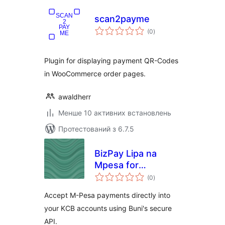
scan2payme
загальний
(0
)
рейтинг
Plugin for displaying payment QR-Codes
in WooCommerce order pages.
awaldherr
Менше 10 активних встановлень
Протестований з 6.7.5
BizPay Lipa na
Mpesa for
загальний
Woocommerce
(0
)
рейтинг
Accept M-Pesa payments directly into
your KCB accounts using Buni's secure
API.