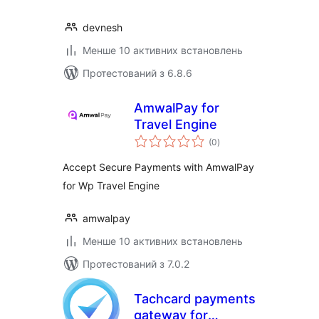
devnesh
Менше 10 активних встановлень
Протестований з 6.8.6
AmwalPay for
Travel Engine
загальний
(0
)
рейтинг
Accept Secure Payments with AmwalPay
for Wp Travel Engine
amwalpay
Менше 10 активних встановлень
Протестований з 7.0.2
Tachcard payments
gateway for