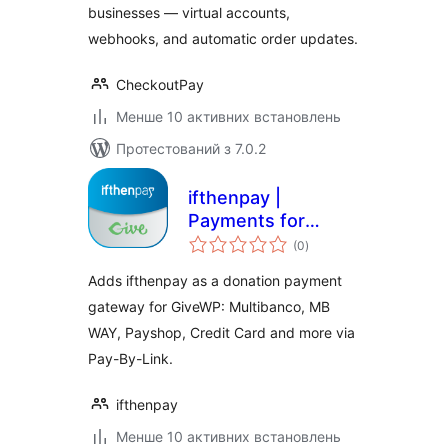
businesses — virtual accounts,
webhooks, and automatic order updates.
CheckoutPay
Менше 10 активних встановлень
Протестований з 7.0.2
ifthenpay |
Payments for
загальний
GiveWP
(0
)
рейтинг
Adds ifthenpay as a donation payment
gateway for GiveWP: Multibanco, MB
WAY, Payshop, Credit Card and more via
Pay-By-Link.
ifthenpay
Менше 10 активних встановлень