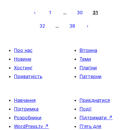
Пагінація
записів
1
30
31
…
32
38
…
Про нас
Вітрина
Новини
Теми
Хостинг
Плагіни
Приватність
Паттерни
Навчання
Приєднатися
Підтримка
Події
Розробники
Підтримати
↗
WordPress.tv
↗
П'ять для