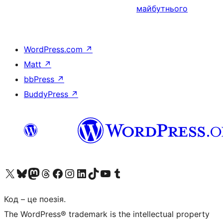
майбутнього
WordPress.com
↗
Matt
↗
bbPress
↗
BuddyPress
↗
Visit our X (formerly Twitter) account
Visit our Bluesky account
Завітайте до нашої стрічки в Mastodon
Visit our Threads account
Завітайте на нашу сторінку в Facebook
Visit our Instagram account
Visit our LinkedIn account
Visit our TikTok account
Visit our YouTube channel
Visit our Tumblr account
Код – це поезія.
The WordPress® trademark is the intellectual property