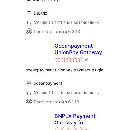
Deutrix
Менше 10 активних встановлень
Протестований з 5.8.13
Oceanpayment
UnionPay Gateway
загальний
(0
)
рейтинг
oceanpayment unionpay payment plugin
oceanpayment
Менше 10 активних встановлень
Протестований з 6.1.10
BNPLX Payment
Gateway for
загальний
WooCommerce
(0
)