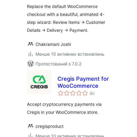
Replace the default WooCommerce
checkout with a beautiful, animated 4-
step wizard: Review Items → Customer
Details → Delivery → Payment.
Chakramani Joshi
Менше 10 активних встановлень
Протестований з 7.0.2
Cregis Payment for
WooCommerce
загальний
(0
)
рейтинг
Accept cryptocurrency payments via
Cregis in your WooCommerce store.
cregisproduct
Менше 10 активних встановлень