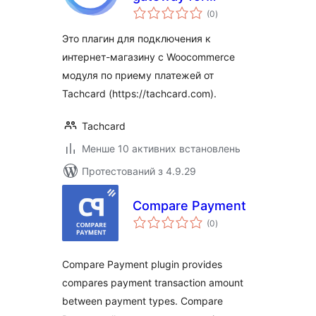
загальний
Woocommerce
(0
)
рейтинг
Это плагин для подключения к
интернет-магазину с Woocommerce
модуля по приему платежей от
Tachcard (https://tachcard.com).
Tachcard
Менше 10 активних встановлень
Протестований з 4.9.29
Compare Payment
загальний
(0
)
рейтинг
Compare Payment plugin provides
compares payment transaction amount
between payment types. Compare