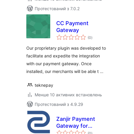
Протестований з 7.0.2
CC Payment
Gateway
загальний
(0
)
рейтинг
Our proprietary plugin was developed to
facilitate and expedite the integration
with our payment gateway. Once
installed, our merchants will be able t …
teknepay
Менше 10 активних встановлень
Протестований з 4.9.29
Zanjir Payment
Gateway for
загальний
WooCommerce
(0
)