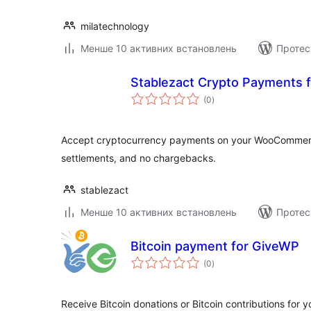
milatechnology
Менше 10 активних встановлень
Протес
Stablezact Crypto Payments
загальний
(0
)
рейтинг
Accept cryptocurrency payments on your WooCommerce 
settlements, and no chargebacks.
stablezact
Менше 10 активних встановлень
Протес
Bitcoin payment for GiveWP
загальний
(0
)
рейтинг
Receive Bitcoin donations or Bitcoin contributions for y