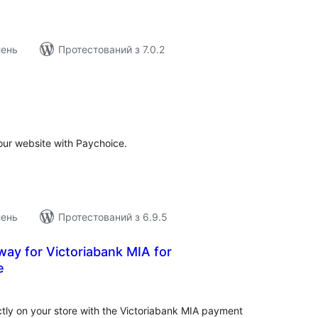
лень
Протестований з 7.0.2
агальний
ейтинг
ur website with Paychoice.
лень
Протестований з 6.9.5
ay for Victoriabank MIA for
e
агальний
ейтинг
tly on your store with the Victoriabank MIA payment