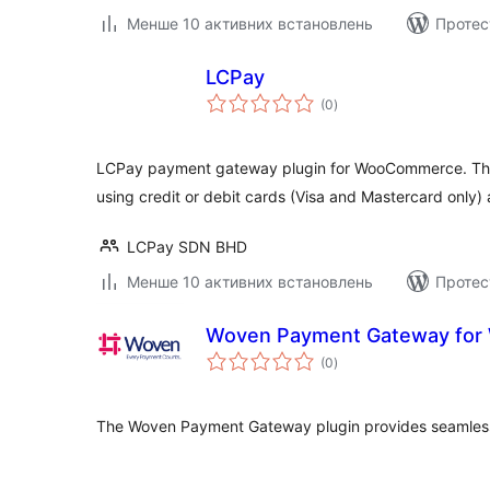
Менше 10 активних встановлень
Протес
LCPay
загальний
(0
)
рейтинг
LCPay payment gateway plugin for WooCommerce. This
using credit or debit cards (Visa and Mastercard only)
LCPay SDN BHD
Менше 10 активних встановлень
Протес
Woven Payment Gateway fo
загальний
(0
)
рейтинг
The Woven Payment Gateway plugin provides seamles