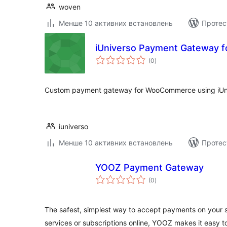
woven
Менше 10 активних встановлень
Протес
iUniverso Payment Gateway
загальний
(0
)
рейтинг
Custom payment gateway for WooCommerce using iUn
iuniverso
Менше 10 активних встановлень
Протес
YOOZ Payment Gateway
загальний
(0
)
рейтинг
The safest, simplest way to accept payments on your s
services or subscriptions online, YOOZ makes it easy t