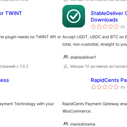
for TWINT
StableDeliver 
Downloads
з
(0
)
р
e plugin needs no TWINT API or
Accept USDT, USDC and BTC on Ea
total, non-custodial, straight to yo
stabledeliver1
тований з 7.0.2
Менше 10 активних встанов
ress
RapidCents P
з
(0
)
р
Payment Technology with your
RapidCents Payment Gateway enabl
WooCommerce.
manirahnama