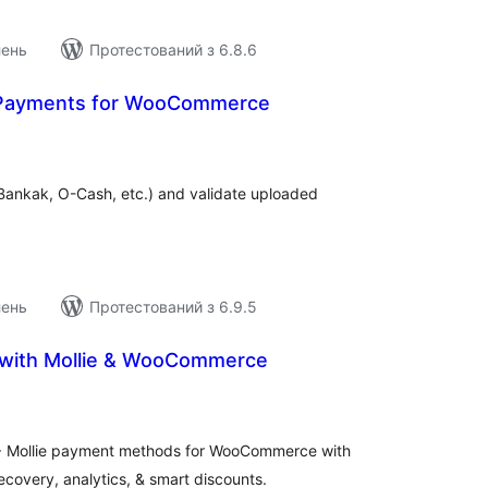
лень
Протестований з 6.8.6
 Payments for WooCommerce
агальний
ейтинг
Bankak, O-Cash, etc.) and validate uploaded
лень
Протестований з 6.9.5
 with Mollie & WooCommerce
агальний
ейтинг
0+ Mollie payment methods for WooCommerce with
covery, analytics, & smart discounts.