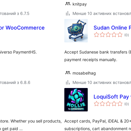
knitpay
тований з 6.7.5
Менше 10 активних встанов
 for WooCommerce
Sudan Online
з
(0
)
р
iverso PaymentHS.
Accept Sudanese bank transfers (
payment receipts manually.
mosabelhag
тований з 6.8.6
Менше 10 активних встанов
LoquiSoft Pay
з
(0
)
р
tore. Whether you sell products,
Accept cards, PayPal, iDEAL & 2
o get paid …
subscriptions, cart abandonment re