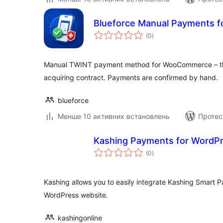
Blueforce Manual Payments 
загальний
(0
)
рейтинг
Manual TWINT payment method for WooCommerce – th
acquiring contract. Payments are confirmed by hand.
blueforce
Менше 10 активних встановлень
Протес
Kashing Payments for WordP
загальний
(0
)
рейтинг
Kashing allows you to easily integrate Kashing Smart 
WordPress website.
kashingonline