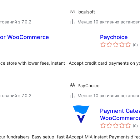
loquisoft
тований з 7.0.2
Менше 10 активних встанов
 for WooCommerce
Paychoice
з
(0
)
р
store with lower fees, instant
Accept credit card payments on yo
PayChoice
тований з 7.0.2
Менше 10 активних встанов
Payment Gatew
WooCommerc
з
(0
)
р
our fundraisers. Easy setup, fast &
Accept MIA Instant Payments direc