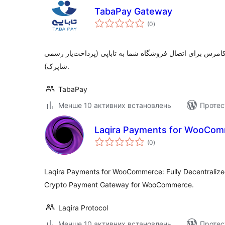
TabaPay Gateway
загальний
(0
)
рейтинг
کامرس برای اتصال فروشگاه شما به تاباپی (پرداخت‌یار رسمی
شاپرک).
TabaPay
Менше 10 активних встановлень
Протес
Laqira Payments for WooCo
загальний
(0
)
рейтинг
Laqira Payments for WooCommerce: Fully Decentralize
Crypto Payment Gateway for WooCommerce.
Laqira Protocol
Менше 10 активних встановлень
Протес