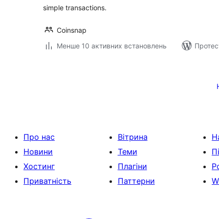
simple transactions.
Coinsnap
Менше 10 активних встановлень
Протес
Пагінація
записів
Про нас
Вітрина
Н
Новини
Теми
П
Хостинг
Плагіни
Р
Приватність
Паттерни
W