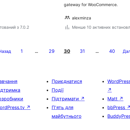
gateway for WooCommerce.
alexminza
тований з 7.0.2
Менше 10 активних встанов
1
29
30
31
40
Назад
…
…
Дал
авчання
Приєднатися
WordPres
ідтримка
Події
↗
озробники
Підтримати
↗
Matt
↗
ordPress.tv
↗
П'ять для
bbPress
майбутнього
BuddyPre