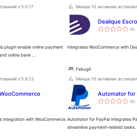
тований з 5.6.17
Менше 10 активних встанов
Dealique Esc
з
(0
)
р
 plugin enable online payment
Integrates WooCommerce with Deal
 and online bank …
Fabugit
тований з 5.8.13
Менше 10 активних встанов
r WooCommerce
Automator for
з
(0
)
р
s integration with WooCommerce.
Automator for PayPal integrates P
streamline payment-related tasks.