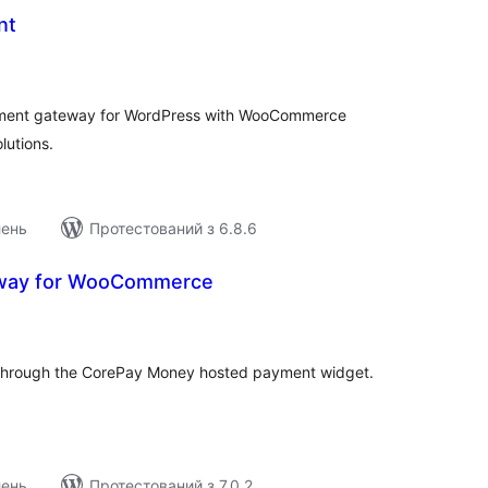
nt
агальний
ейтинг
yment gateway for WordPress with WooCommerce
lutions.
лень
Протестований з 6.8.6
way for WooCommerce
агальний
ейтинг
rough the CorePay Money hosted payment widget.
лень
Протестований з 7.0.2