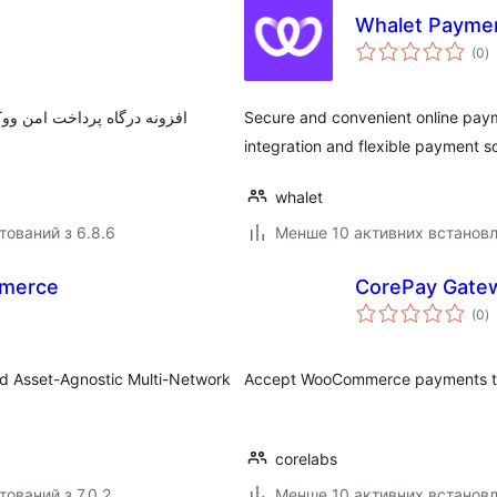
Whalet Payme
з
(0
)
р
افزونه درگاه پرداخت امن وو
Secure and convenient online pa
integration and flexible payment so
whalet
тований з 6.8.6
Менше 10 активних встанов
mmerce
CorePay Gate
з
(0
)
р
d Asset-Agnostic Multi-Network
Accept WooCommerce payments th
corelabs
тований з 7.0.2
Менше 10 активних встанов