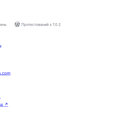
лень
Протестований з 7.0.2
і
s.com
↗
ss
↗