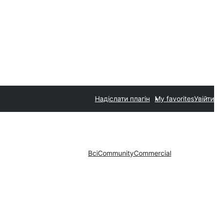
Надіслати плагін
My favorites
Увійти
Всі
Community
Commercial