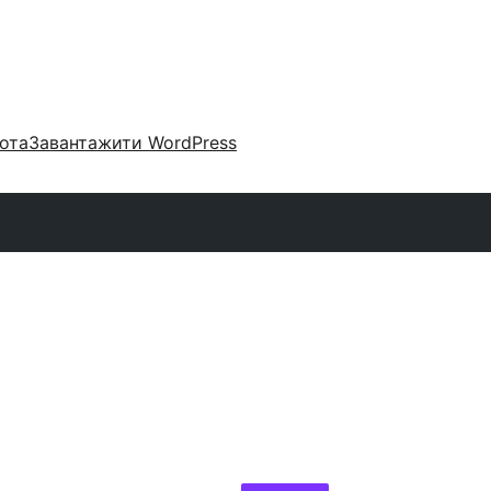
ота
Завантажити WordPress