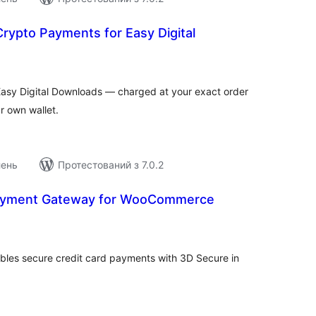
Crypto Payments for Easy Digital
агальний
ейтинг
sy Digital Downloads — charged at your exact order
ur own wallet.
лень
Протестований з 7.0.2
ayment Gateway for WooCommerce
агальний
ейтинг
es secure credit card payments with 3D Secure in