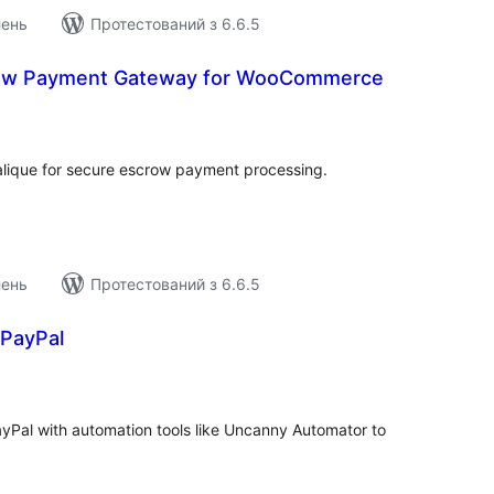
лень
Протестований з 6.6.5
row Payment Gateway for WooCommerce
агальний
ейтинг
ique for secure escrow payment processing.
лень
Протестований з 6.6.5
 PayPal
агальний
ейтинг
ayPal with automation tools like Uncanny Automator to