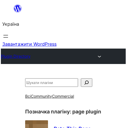
Перейти
до
Україна
вмісту
Завантажити WordPress
Plugin Directory
Пошук
Всі
Community
Commercial
Позначка плагіну:
page plugin