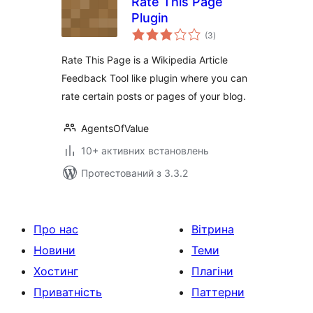
Rate This Page
Plugin
загальний
(3
)
рейтинг
Rate This Page is a Wikipedia Article
Feedback Tool like plugin where you can
rate certain posts or pages of your blog.
AgentsOfValue
10+ активних встановлень
Протестований з 3.3.2
Про нас
Вітрина
Новини
Теми
Хостинг
Плагіни
Приватність
Паттерни