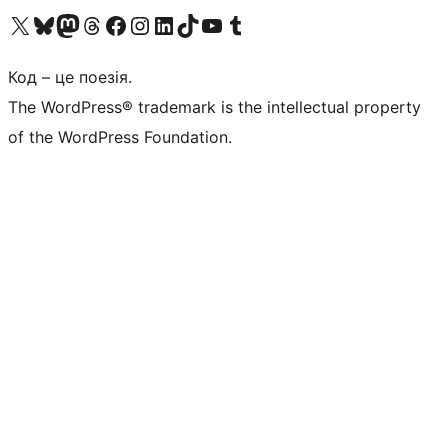
Visit our X (formerly Twitter) account
Visit our Bluesky account
Завітайте до нашої стрічки в Mastodon
Visit our Threads account
Завітайте на нашу сторінку в Facebook
Visit our Instagram account
Visit our LinkedIn account
Visit our TikTok account
Visit our YouTube channel
Visit our Tumblr account
Код – це поезія.
The WordPress® trademark is the intellectual property
of the WordPress Foundation.