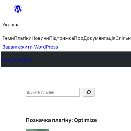
Перейти
до
Україна
вмісту
Теми
Плагіни
Новини
Підтримка
Про
Документація
Спільн
Завантажити WordPress
Plugin Directory
Пошук
Позначка плагіну:
Optimize