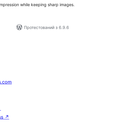
pression while keeping sharp images.
Протестований з 6.9.6
s.com
↗
ss
↗