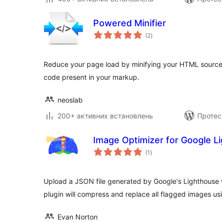
Powered Minifier
загальний
(2
)
рейтинг
Reduce your page load by minifying your HTML source 
code present in your markup.
neoslab
200+ активних встановлень
Протес
Image Optimizer for Google L
загальний
(1
)
рейтинг
Upload a JSON file generated by Google's Lighthouse w
plugin will compress and replace all flagged images us
Evan Norton