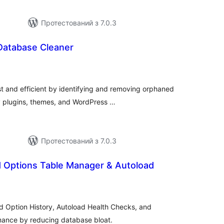
Протестований з 7.0.3
atabase Cleaner
гальний
йтинг
 and efficient by identifying and removing orphaned
y plugins, themes, and WordPress …
Протестований з 7.0.3
Options Table Manager & Autoload
агальний
ейтинг
 Option History, Autoload Health Checks, and
ance by reducing database bloat.