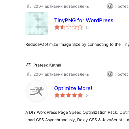
200+ активних встановлень
Протес
TinyPNG for WordPress
загальний
(6
)
рейтинг
Reduce/Optimize Image Size by connecting to the Ti
Prateek Kathal
200+ активних встановлень
Протес
Optimize More!
загальний
(9
)
рейтинг
A DIY WordPress Page Speed Optimization Pack. Optim
Load CSS Asynchronously, Delay CSS & JavaScripts un