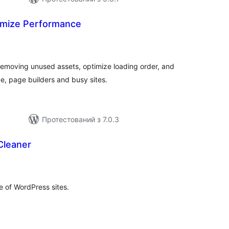
imize Performance
агальний
ейтинг
emoving unused assets, optimize loading order, and
, page builders and busy sites.
Протестований з 7.0.3
Cleaner
агальний
ейтинг
 of WordPress sites.