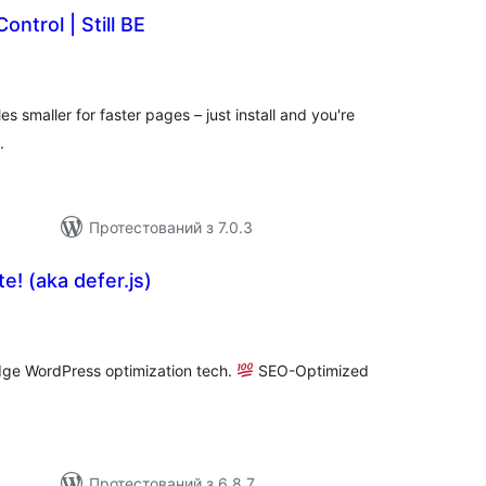
ontrol | Still BE
агальний
ейтинг
s smaller for faster pages – just install and you're
.
Протестований з 7.0.3
e! (aka defer.js)
загальний
рейтинг
dge WordPress optimization tech.
SEO-Optimized
Протестований з 6.8.7