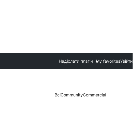
Надіслати плагін
My favorites
Увійти
Всі
Community
Commercial