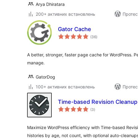
Arya Dhiratara
200+ активних встановлень
Протес
Gator Cache
загальний
(36
)
рейтинг
A better, stronger, faster page cache for WordPress. P
manage.
GatorDog
100+ активних встановлень
Протес
Time-based Revision Cleanup
загальний
(3
)
рейтинг
Maximize WordPress efficiency with Time-based Revis
histories by age, not count, with optional auto-cleanup