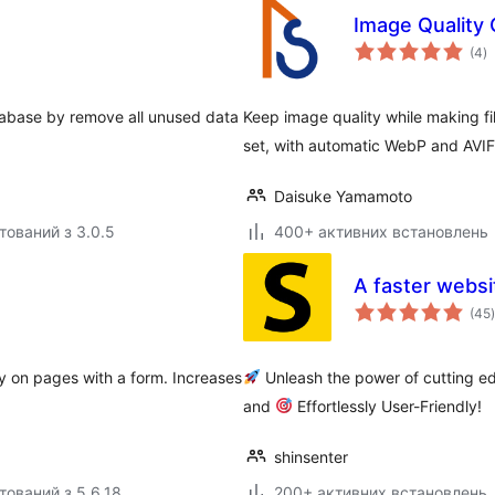
Image Quality C
з
(4
)
р
tabase by remove all unused data
Keep image quality while making file
set, with automatic WebP and AVIF
Daisuke Yamamoto
тований з 3.0.5
400+ активних встановлень
A faster websit
(45
)
y on pages with a form. Increases
Unleash the power of cutting e
and
Effortlessly User-Friendly!
shinsenter
тований з 5.6.18
200+ активних встановлень