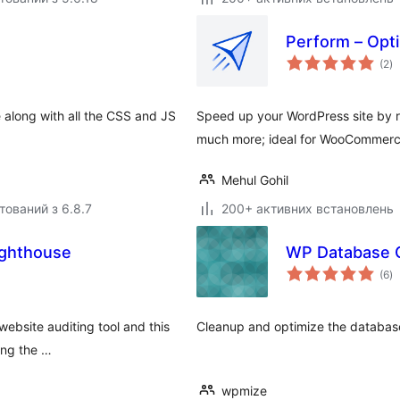
Perform – Opt
з
(2
)
р
along with all the CSS and JS
Speed up your WordPress site by r
much more; ideal for WooCommerce
Mehul Gohil
тований з 6.8.7
200+ активних встановлень
ighthouse
WP Database 
з
(6
)
р
ebsite auditing tool and this
Cleanup and optimize the database
ing the …
wpmize