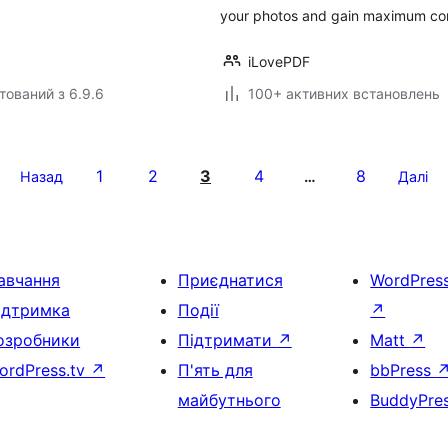
your photos and gain maximum com
iLovePDF
тований з 6.9.6
100+ активних встановлень
1
2
3
4
8
Назад
…
Далі
авчання
Приєднатися
WordPres
ідтримка
Події
↗
озробники
Підтримати
↗
Matt
↗
ordPress.tv
↗
П'ять для
bbPress
майбутнього
BuddyPre