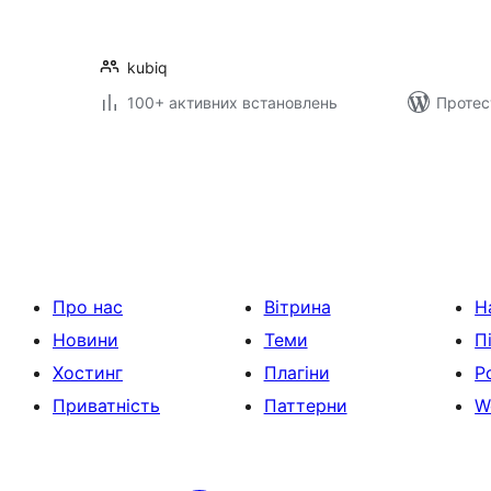
kubiq
100+ активних встановлень
Протес
Пагінація
записів
Про нас
Вітрина
Н
Новини
Теми
П
Хостинг
Плагіни
Р
Приватність
Паттерни
W