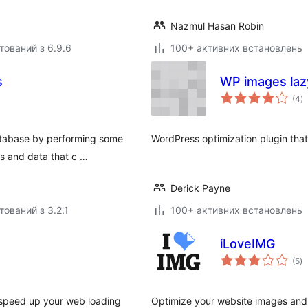
Nazmul Hasan Robin
тований з 6.9.6
100+ активних встановлень
s
WP images laz
з
(4
)
р
atabase by performing some
WordPress optimization plugin that
ns and data that c …
Derick Payne
тований з 3.2.1
100+ активних встановлень
iLoveIMG
з
(5
)
р
speed up your web loading
Optimize your website images and