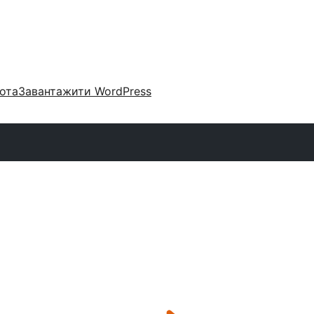
ота
Завантажити WordPress