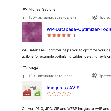
Michael Sablone
100+ активних встановлень
Протес
WP-Database-Optimizer-Tool
загальний
(3
)
рейтинг
WP-Database-Optimizer helps you to optimize your d
actions for example optimizing tables, deleting revisio
pl4g4
100+ активних встановлень
Протес
Images to AVIF
загальний
(0
)
рейтинг
Convert PNG, JPG, GIF and WEBP images to AVIF and 