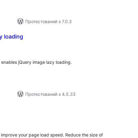
Протестований з 7.0.3
y loading
агальний
ейтинг
 enables jQuery image lazy loading.
Протестований з 4.5.33
агальний
ейтинг
 improve your page load speed. Reduce the size of