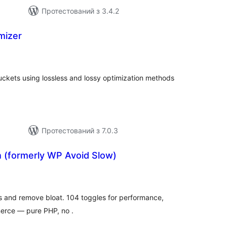
Протестований з 3.4.2
mizer
гальний
йтинг
kets using lossless and lossy optimization methods
Протестований з 7.0.3
h (formerly WP Avoid Slow)
агальний
ейтинг
 and remove bloat. 104 toggles for performance,
erce — pure PHP, no .