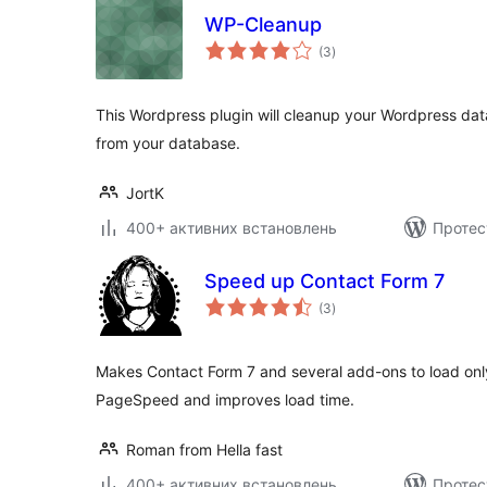
WP-Cleanup
загальний
(3
)
рейтинг
This Wordpress plugin will cleanup your Wordpress da
from your database.
JortK
400+ активних встановлень
Протес
Speed up Contact Form 7
загальний
(3
)
рейтинг
Makes Contact Form 7 and several add-ons to load onl
PageSpeed and improves load time.
Roman from Hella fast
400+ активних встановлень
Протес