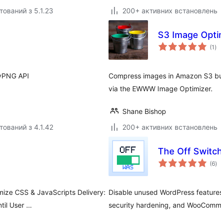
тований з 5.1.23
200+ активних встановлень
S3 Image Opti
за
(1
)
ре
nyPNG API
Compress images in Amazon S3 buc
via the EWWW Image Optimizer.
Shane Bishop
тований з 4.1.42
200+ активних встановлень
The Off Switc
з
(6
)
р
ize CSS & JavaScripts Delivery:
Disable unused WordPress features
til User …
security hardening, and WooComm