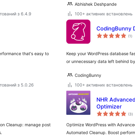
Abhishek Deshpande
тований з 6.4.9
100+ активних встановлень
CodingBunny D
за
(1
)
ре
erformance that's easy to
Keep your WordPress database fast
or unnecessary data left behind b
CodingBunny
тований з 5.0.26
100+ активних встановлень
NHR Advanced 
Optimizer
з
(3
)
р
ion Cleanup: manage post
Optimize WordPress with Advanced
s.
Automated Cleanup. Boost perform