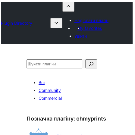
Надіслати плагін
Plugin Directory
My favorites
Увійти
Пошук
Всі
Community
Commercial
Позначка плагіну:
ohmyprints