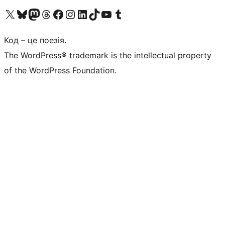
Visit our X (formerly Twitter) account
Visit our Bluesky account
Завітайте до нашої стрічки в Mastodon
Visit our Threads account
Завітайте на нашу сторінку в Facebook
Visit our Instagram account
Visit our LinkedIn account
Visit our TikTok account
Visit our YouTube channel
Visit our Tumblr account
Код – це поезія.
The WordPress® trademark is the intellectual property
of the WordPress Foundation.