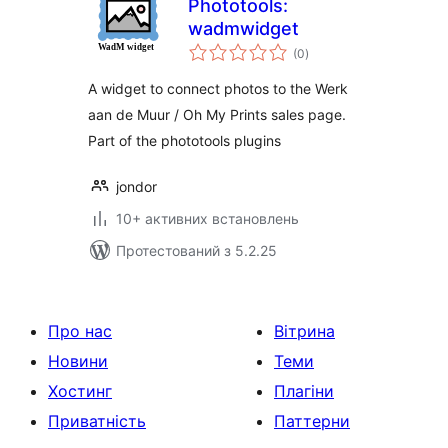
Phototools:
wadmwidget
загальний
(0
)
рейтинг
A widget to connect photos to the Werk
aan de Muur / Oh My Prints sales page.
Part of the phototools plugins
jondor
10+ активних встановлень
Протестований з 5.2.25
Про нас
Вітрина
Новини
Теми
Хостинг
Плагіни
Приватність
Паттерни