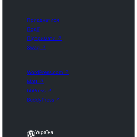
Приєднатися
Події
Підтримати
↗
Swag
↗
WordPress.com
↗
Matt
↗
bbPress
↗
BuddyPress
↗
Україна