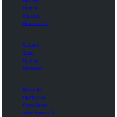
Про нас
Новини
Хостинг
Приватність
Вітрина
Теми
Плагіни
Паттерни
Навчання
Підтримка
Розробники
WordPress.tv
↗