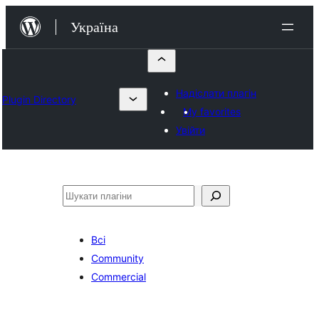
Перейти
Україна
до
вмісту
Надіслати плагін
Plugin Directory
My favorites
Увійти
Пошук
Всі
Community
Commercial