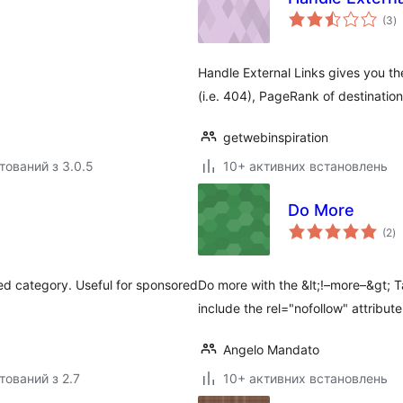
з
(3
)
р
Handle External Links gives you t
(i.e. 404), PageRank of destinat
getwebinspiration
тований з 3.0.5
10+ активних встановлень
Do More
з
(2
)
р
cted category. Useful for sponsored
Do more with the &lt;!–more–&gt; T
include the rel="nofollow" attribute
Angelo Mandato
тований з 2.7
10+ активних встановлень