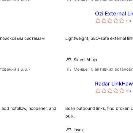
Ozi External L
з
(0
)
р
т поисковым системам
Lightweight, SEO-safe external lin
Simmi Ahuja
тований з 6.8.7
Менше 10 активних встанов
Radar LinkHa
з
(0
)
р
 add nofollow, noopener, and
Scan outbound links, find broken U
bulk.
insela