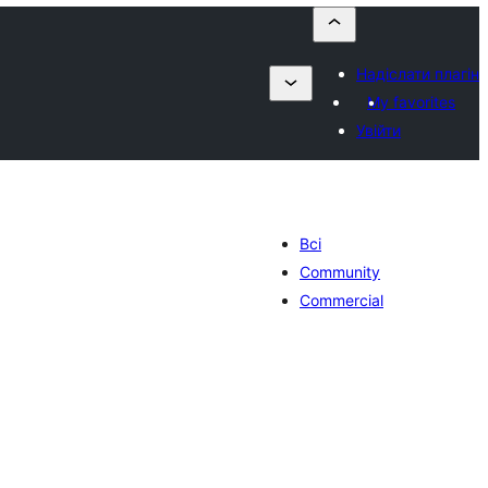
Надіслати плагін
My favorites
Увійти
Всі
Community
Commercial
агальний