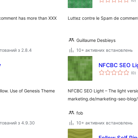
(0
)
р
 comment has more than XXX
Luttez contre le Spam de comment
Guillaume Desbieys
тований з 2.8.4
10+ активних встановлень
w
NFCBC SEO Li
з
(0
)
р
follow. Use of Genesis Theme
NFCBC SEO Light – The light versi
marketing.de/marketing-seo-blog/
fob
тований з 4.9.30
10+ активних встановлень
Follow Self Pi