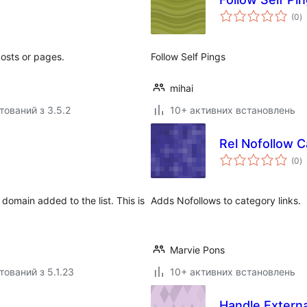
з
(0
)
р
posts or pages.
Follow Self Pings
mihai
тований з 3.5.2
10+ активних встановлень
Rel Nofollow C
з
(0
)
р
 domain added to the list. This is
Adds Nofollows to category links.
Marvie Pons
тований з 5.1.23
10+ активних встановлень
Handle Externa