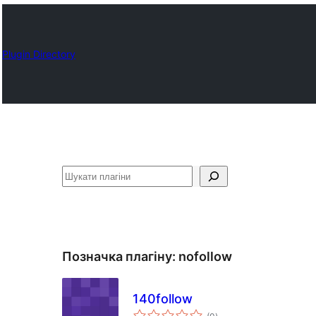
Plugin Directory
Пошук
Позначка плагіну:
nofollow
140follow
загальний