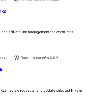
inks
агальний
ейтинг
k and affiliate link management for WordPress.
лень
Протестований з 6.9.6
wk
агальний
ейтинг
RLs, review redirects, and update selected links in