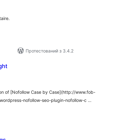
ейтинг
aire.
Протестований з 3.4.2
ght
агальний
ейтинг
on of [Nofollow Case by Case](http://www.fob-
wordpress-nofollow-seo-plugin-nofollow-c …
ngs