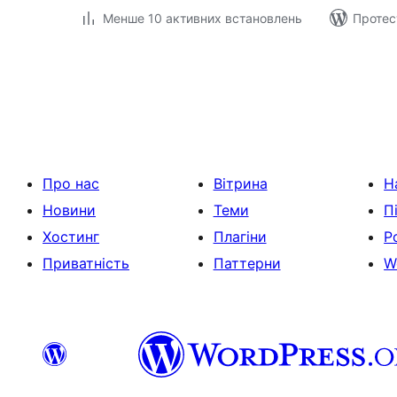
Менше 10 активних встановлень
Протес
Пагінація
записів
Про нас
Вітрина
Н
Новини
Теми
П
Хостинг
Плагіни
Р
Приватність
Паттерни
W