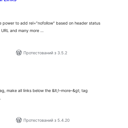
агальний
ейтинг
he power to add rel="nofollow" based on header status
ion URL and many more …
Протестований з 3.5.2
агальний
ейтинг
ag, make all links below the &lt;!–more–&gt; tag
.
Протестований з 5.4.20