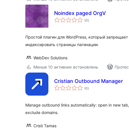
Noindex paged OrgV
загальний
(0
)
рейтинг
Простой плагин для WordPress, который запрещае
индексировать страницы пагинации.
WebDev Solutions
Менше 10 активних встановлень
Протес
Cristian Outbound Manager
загальний
(0
)
рейтинг
Manage outbound links automatically: open in new tab,
exclude domains.
Cristi Tamas