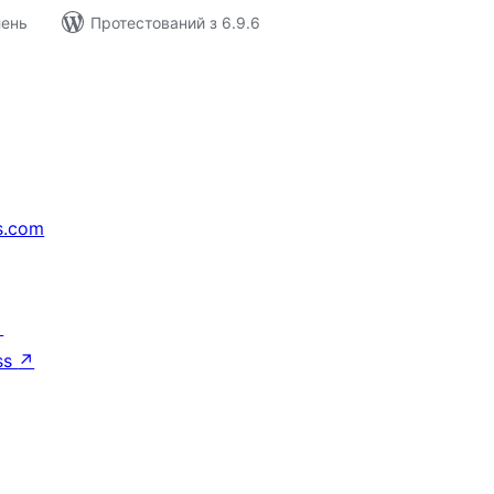
лень
Протестований з 6.9.6
s.com
↗
ss
↗