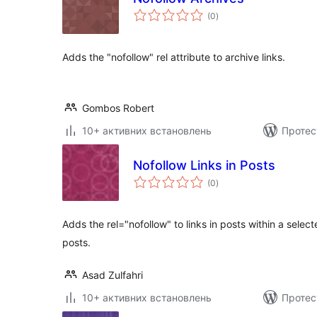
загальний
(0
)
рейтинг
Adds the "nofollow" rel attribute to archive links.
Gombos Robert
10+ активних встановлень
Протес
Nofollow Links in Posts
загальний
(0
)
рейтинг
Adds the rel="nofollow" to links in posts within a sele
posts.
Asad Zulfahri
10+ активних встановлень
Протес