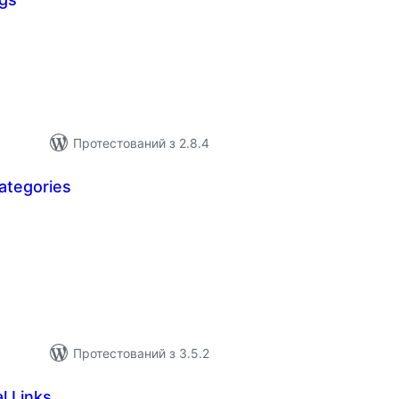
агальний
ейтинг
Протестований з 2.8.4
ategories
агальний
ейтинг
Протестований з 3.5.2
l Links