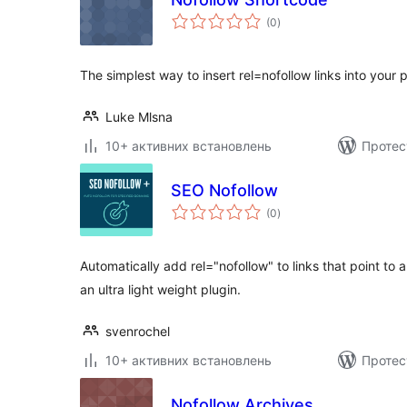
загальний
(0
)
рейтинг
The simplest way to insert rel=nofollow links into your 
Luke Mlsna
10+ активних встановлень
Протес
SEO Nofollow
загальний
(0
)
рейтинг
Automatically add rel="nofollow" to links that point to a
an ultra light weight plugin.
svenrochel
10+ активних встановлень
Протес
Nofollow Archives