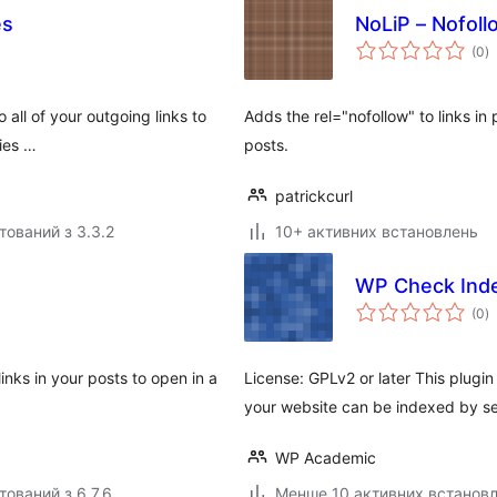
es
NoLiP – Nofoll
з
(0
)
р
all of your outgoing links to
Adds the rel="nofollow" to links in
vies …
posts.
patrickcurl
тований з 3.3.2
10+ активних встановлень
WP Check Ind
з
(0
)
р
inks in your posts to open in a
License: GPLv2 or later This plugi
your website can be indexed by s
WP Academic
тований з 6.7.6
Менше 10 активних встанов