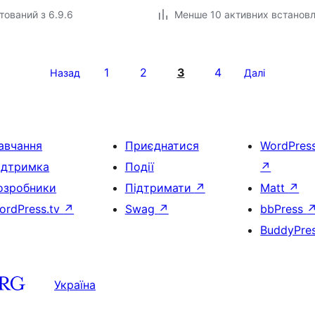
тований з 6.9.6
Менше 10 активних встанов
1
2
3
4
Назад
Далі
авчання
Приєднатися
WordPres
ідтримка
Події
↗
озробники
Підтримати
↗
Matt
↗
ordPress.tv
↗
Swag
↗
bbPress
BuddyPre
Україна