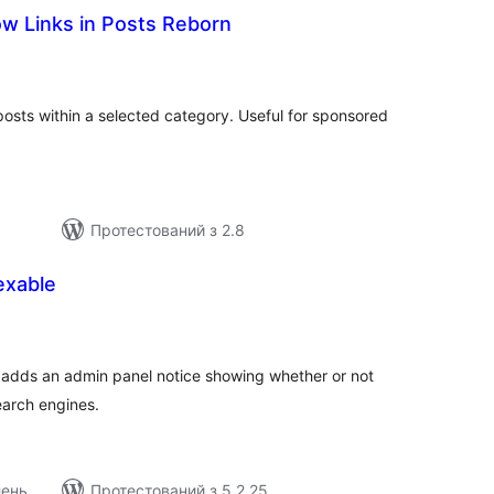
ow Links in Posts Reborn
агальний
ейтинг
 posts within a selected category. Useful for sponsored
Протестований з 2.8
exable
агальний
ейтинг
n adds an admin panel notice showing whether or not
earch engines.
лень
Протестований з 5.2.25