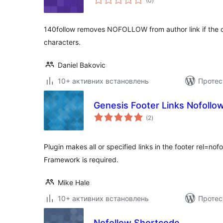
(0
)
рейтинг
140follow removes NOFOLLOW from author link if the
characters.
Daniel Bakovic
10+ активних встановлень
Протес
Genesis Footer Links Nofollo
загальний
(2
)
рейтинг
Plugin makes all or specified links in the footer rel=no
Framework is required.
Mike Hale
10+ активних встановлень
Протес
Nofollow Shortcode