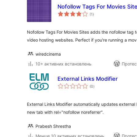
Nofollow Tags For Movies Sit
загальний
(1
)
рейтинг
Nofollow Tags For Movies Sites adds the nofollow tag to 
video hosting websites. Perfect if you're running a mo
wiredcinema
10+ активних встановлень
Протес
External Links Modifier
загальний
(0
)
рейтинг
External Links Modifier automatically updates external l
new tab with rel="nofollow noreferrer".
Prabesh Shrestha
Менше 10 активних встановлень
Протес