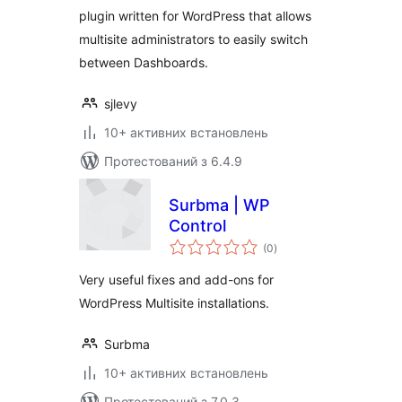
plugin written for WordPress that allows
multisite administrators to easily switch
between Dashboards.
sjlevy
10+ активних встановлень
Протестований з 6.4.9
Surbma | WP
Control
загальний
(0
)
рейтинг
Very useful fixes and add-ons for
WordPress Multisite installations.
Surbma
10+ активних встановлень
Протестований з 7.0.3