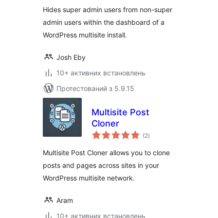
Hides super admin users from non-super
admin users within the dashboard of a
WordPress multisite install.
Josh Eby
10+ активних встановлень
Протестований з 5.9.15
Multisite Post
Cloner
загальний
(2
)
рейтинг
Multisite Post Cloner allows you to clone
posts and pages across sites in your
WordPress multisite network.
Aram
10+ активних встановлень