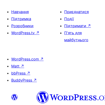
Навчання
Приєднатися
Підтримка
Події
Розробники
Підтримати
↗
WordPress.tv
↗
П'ять для
майбутнього
WordPress.com
↗
Matt
↗
bbPress
↗
BuddyPress
↗