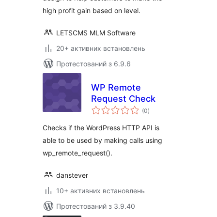
high profit gain based on level.
LETSCMS MLM Software
20+ активних встановлень
Протестований з 6.9.6
WP Remote
Request Check
загальний
(0
)
рейтинг
Checks if the WordPress HTTP API is
able to be used by making calls using
wp_remote_request().
danstever
10+ активних встановлень
Протестований з 3.9.40