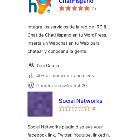
ChatHispano
загальний
(1
)
рейтинг
Integra los servicios de la red de IRC &
Chat de ChatHispano en tu WordPress.
Inserta un Webchat en tu Web para
chatear y conocer a la gente.
Toni Garcia
40+ активних встановлень
Протестований з 5.4.20
Social Networks
загальний
(0
)
рейтинг
Social Networks plugin displays your
facebook link, Twitter, Youtube, linkedin,