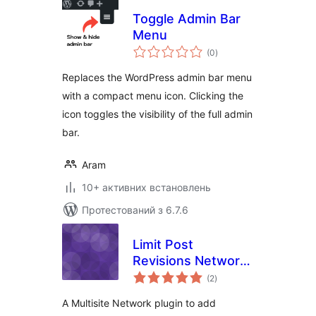
Toggle Admin Bar
Menu
загальний
(0
)
рейтинг
Replaces the WordPress admin bar menu
with a compact menu icon. Clicking the
icon toggles the visibility of the full admin
bar.
Aram
10+ активних встановлень
Протестований з 6.7.6
Limit Post
Revisions Network
загальний
Option
(2
)
рейтинг
A Multisite Network plugin to add