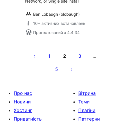
Network, or Single site install
Ben Lobaugh (blobaugh)
10+ активних встановлень
Протестований з 4.4.34
Пагінація
записів
1
2
3
…
5
Про нас
Вітрина
Новини
Теми
Хостинг
Плагіни
Приватність
Паттерни