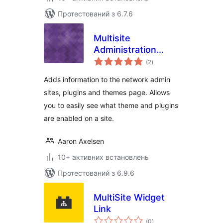
Протестований з 6.7.6
Multisite
Administration
загальний
Tools
(2
)
рейтинг
Adds information to the network admin
sites, plugins and themes page. Allows
you to easily see what theme and plugins
are enabled on a site.
Aaron Axelsen
10+ активних встановлень
Протестований з 6.9.6
MultiSite Widget
Link
загальний
(0
)