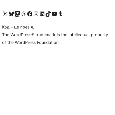
Visit our X (formerly Twitter) account
Visit our Bluesky account
Завітайте до нашої стрічки в Mastodon
Visit our Threads account
Завітайте на нашу сторінку в Facebook
Visit our Instagram account
Visit our LinkedIn account
Visit our TikTok account
Visit our YouTube channel
Visit our Tumblr account
Код – це поезія.
The WordPress® trademark is the intellectual property
of the WordPress Foundation.