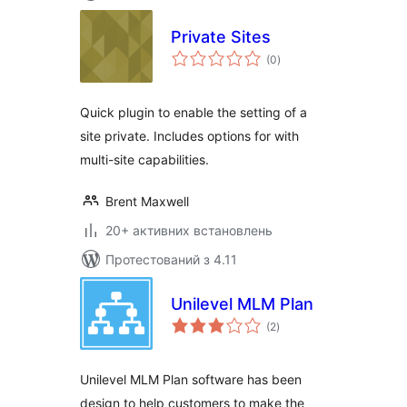
Private Sites
загальний
(0
)
рейтинг
Quick plugin to enable the setting of a
site private. Includes options for with
multi-site capabilities.
Brent Maxwell
20+ активних встановлень
Протестований з 4.11
Unilevel MLM Plan
загальний
(2
)
рейтинг
Unilevel MLM Plan software has been
design to help customers to make the