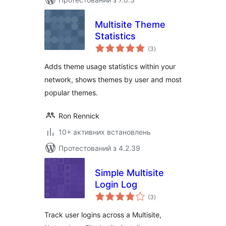
Multisite Theme
Statistics
загальний
(3
)
рейтинг
Adds theme usage statistics within your
network, shows themes by user and most
popular themes.
Ron Rennick
10+ активних встановлень
Протестований з 4.2.39
Simple Multisite
Login Log
загальний
(3
)
рейтинг
Track user logins across a Multisite,