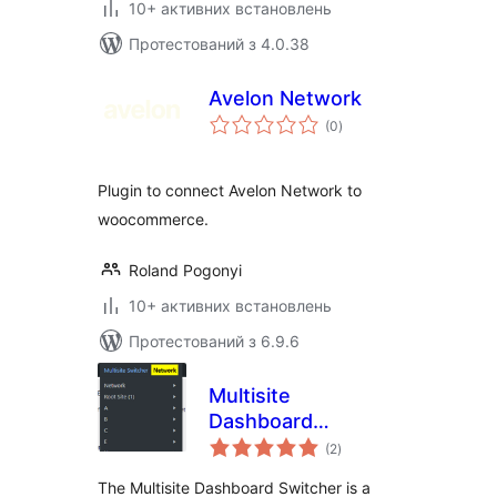
10+ активних встановлень
Протестований з 4.0.38
Avelon Network
загальний
(0
)
рейтинг
Plugin to connect Avelon Network to
woocommerce.
Roland Pogonyi
10+ активних встановлень
Протестований з 6.9.6
Multisite
Dashboard
загальний
Switcher
(2
)
рейтинг
The Multisite Dashboard Switcher is a