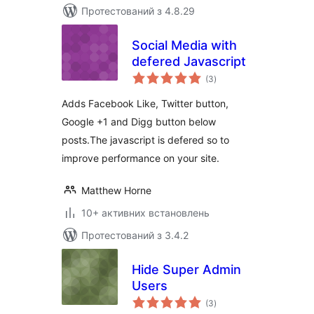
Протестований з 4.8.29
Social Media with
defered Javascript
загальний
(3
)
рейтинг
Adds Facebook Like, Twitter button,
Google +1 and Digg button below
posts.The javascript is defered so to
improve performance on your site.
Matthew Horne
10+ активних встановлень
Протестований з 3.4.2
Hide Super Admin
Users
загальний
(3
)
рейтинг