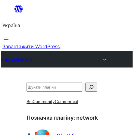
Перейти
до
Україна
вмісту
Завантажити WordPress
Plugin Directory
Пошук
Всі
Community
Commercial
Позначка плагіну:
network