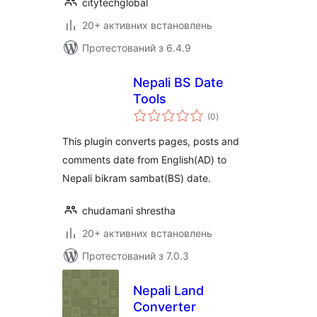
citytechglobal
20+ активних встановлень
Протестований з 6.4.9
Nepali BS Date
Tools
загальний
(0
)
рейтинг
This plugin converts pages, posts and
comments date from English(AD) to
Nepali bikram sambat(BS) date.
chudamani shrestha
20+ активних встановлень
Протестований з 7.0.3
Nepali Land
Converter