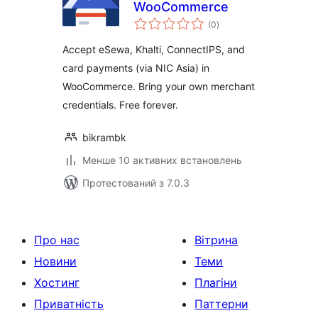
WooCommerce
загальний
(0
)
рейтинг
Accept eSewa, Khalti, ConnectIPS, and
card payments (via NIC Asia) in
WooCommerce. Bring your own merchant
credentials. Free forever.
bikrambk
Менше 10 активних встановлень
Протестований з 7.0.3
Про нас
Вітрина
Новини
Теми
Хостинг
Плагіни
Приватність
Паттерни