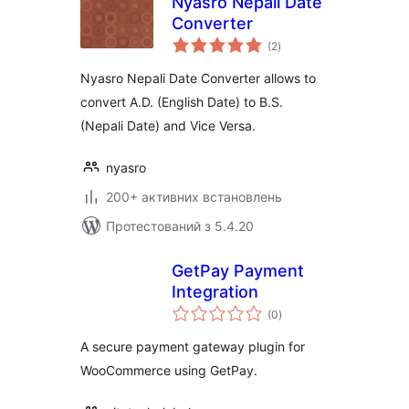
Nyasro Nepali Date
Converter
загальний
(2
)
рейтинг
Nyasro Nepali Date Converter allows to
convert A.D. (English Date) to B.S.
(Nepali Date) and Vice Versa.
nyasro
200+ активних встановлень
Протестований з 5.4.20
GetPay Payment
Integration
загальний
(0
)
рейтинг
A secure payment gateway plugin for
WooCommerce using GetPay.