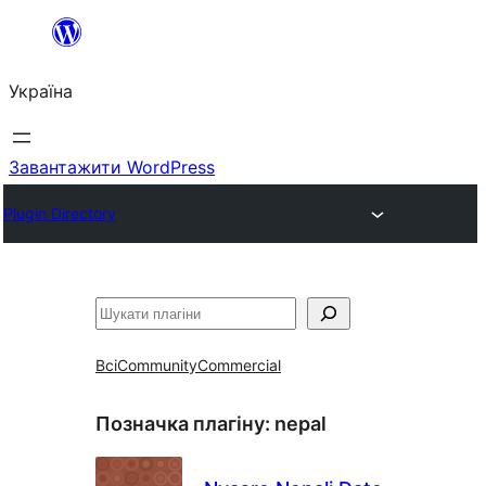
Перейти
до
Україна
вмісту
Завантажити WordPress
Plugin Directory
Пошук
Всі
Community
Commercial
Позначка плагіну:
nepal