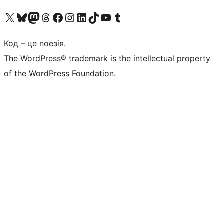
Visit our X (formerly Twitter) account
Visit our Bluesky account
Завітайте до нашої стрічки в Mastodon
Visit our Threads account
Завітайте на нашу сторінку в Facebook
Visit our Instagram account
Visit our LinkedIn account
Visit our TikTok account
Visit our YouTube channel
Visit our Tumblr account
Код – це поезія.
The WordPress® trademark is the intellectual property
of the WordPress Foundation.