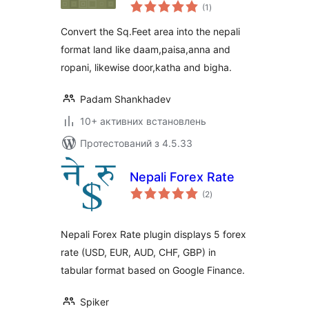
загальний
(1
)
рейтинг
Convert the Sq.Feet area into the nepali
format land like daam,paisa,anna and
ropani, likewise door,katha and bigha.
Padam Shankhadev
10+ активних встановлень
Протестований з 4.5.33
Nepali Forex Rate
загальний
(2
)
рейтинг
Nepali Forex Rate plugin displays 5 forex
rate (USD, EUR, AUD, CHF, GBP) in
tabular format based on Google Finance.
Spiker