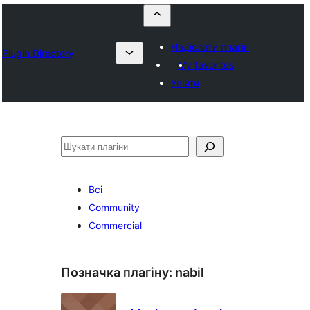
Надіслати плагін
Plugin Directory
My favorites
Увійти
Пошук
Всі
Community
Commercial
Позначка плагіну:
nabil