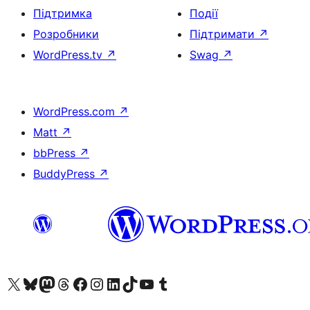
Підтримка
Події
Розробники
Підтримати
↗
WordPress.tv
↗
Swag
↗
WordPress.com
↗
Matt
↗
bbPress
↗
BuddyPress
↗
Visit our X (formerly Twitter) account
Visit our Bluesky account
Завітайте до нашої стрічки в Mastodon
Visit our Threads account
Завітайте на нашу сторінку в Facebook
Visit our Instagram account
Visit our LinkedIn account
Visit our TikTok account
Visit our YouTube channel
Visit our Tumblr account