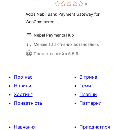
загальний
Gateway by Nepal
(0
)
рейтинг
Payments Hub
Adds Nabil Bank Payment Gateway for
WooCommerce.
Nepal Payments Hub
Менше 10 активних встановлень
Протестований з 6.5.9
Про нас
Вітрина
Новини
Теми
Хостинг
Плагіни
Приватність
Паттерни
Навчання
Приєднатися