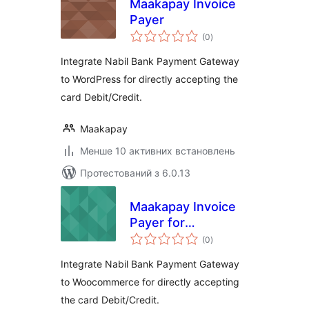
Maakapay Invoice
Payer
загальний
(0
)
рейтинг
Integrate Nabil Bank Payment Gateway
to WordPress for directly accepting the
card Debit/Credit.
Maakapay
Менше 10 активних встановлень
Протестований з 6.0.13
Maakapay Invoice
Payer for
загальний
Woocommerce
(0
)
рейтинг
Integrate Nabil Bank Payment Gateway
to Woocommerce for directly accepting
the card Debit/Credit.