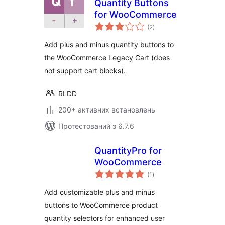
Quantity Buttons
for WooCommerce
загальний
(2
)
рейтинг
Add plus and minus quantity buttons to
the WooCommerce Legacy Cart (does
not support cart blocks).
RLDD
200+ активних встановлень
Протестований з 6.7.6
QuantityPro for
WooCommerce
загальний
(1
)
рейтинг
Add customizable plus and minus
buttons to WooCommerce product
quantity selectors for enhanced user