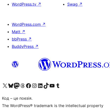
WordPress.tv
↗
Swag
↗
WordPress.com
↗
Matt
↗
bbPress
↗
BuddyPress
↗
Visit our X (formerly Twitter) account
Visit our Bluesky account
Завітайте до нашої стрічки в Mastodon
Visit our Threads account
Завітайте на нашу сторінку в Facebook
Visit our Instagram account
Visit our LinkedIn account
Visit our TikTok account
Visit our YouTube channel
Visit our Tumblr account
Код – це поезія.
The WordPress® trademark is the intellectual property