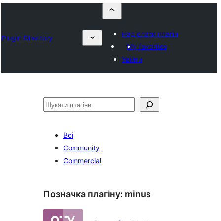
Надіслати плагін
Plugin Directory
My favorites
Увійти
Пошук
Всі
Community
Commercial
Позначка плагіну:
minus