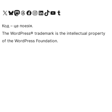
Visit our X (formerly Twitter) account
Visit our Bluesky account
Завітайте до нашої стрічки в Mastodon
Visit our Threads account
Завітайте на нашу сторінку в Facebook
Visit our Instagram account
Visit our LinkedIn account
Visit our TikTok account
Visit our YouTube channel
Visit our Tumblr account
Код – це поезія.
The WordPress® trademark is the intellectual property
of the WordPress Foundation.