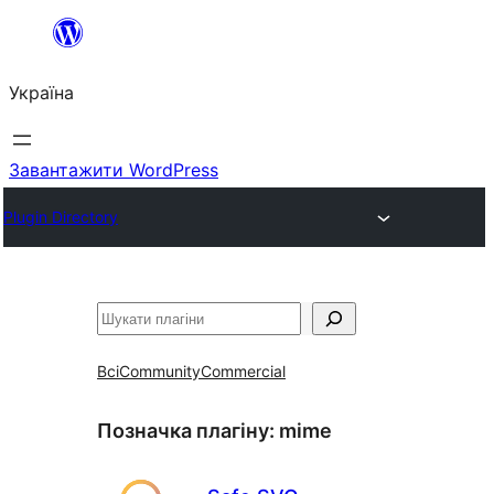
Перейти
до
Україна
вмісту
Завантажити WordPress
Plugin Directory
Пошук
Всі
Community
Commercial
Позначка плагіну:
mime