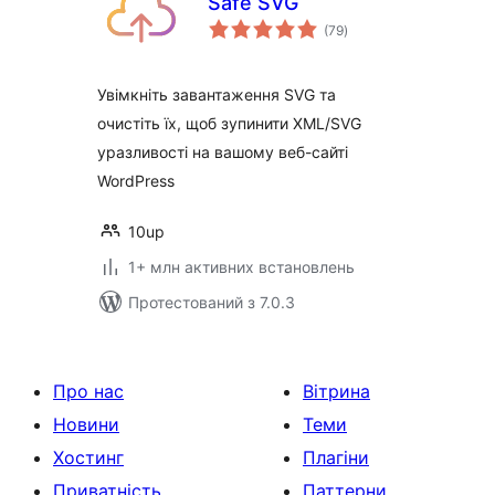
Safe SVG
загальний
(79
)
рейтинг
Увімкніть завантаження SVG та
очистіть їх, щоб зупинити XML/SVG
уразливості на вашому веб-сайті
WordPress
10up
1+ млн активних встановлень
Протестований з 7.0.3
Про нас
Вітрина
Новини
Теми
Хостинг
Плагіни
Приватність
Паттерни