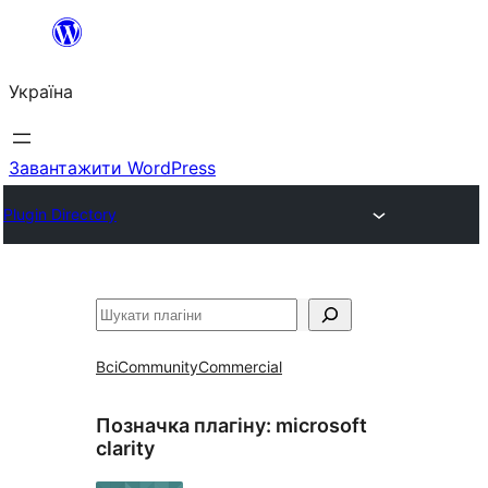
Перейти
до
Україна
вмісту
Завантажити WordPress
Plugin Directory
Пошук
Всі
Community
Commercial
Позначка плагіну:
microsoft
clarity