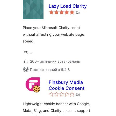
Lazy Load Clarity
загальний
(2
)
рейтинг
Place your Microsoft Clarity script
without affecting your website page
speed.
–
200+ активних встановлень
Протестований з 6.4.8
Finsbury Media
Cookie Consent
загальний
(0
)
рейтинг
Lightweight cookie banner with Google,
Meta, Bing, and Clarity consent support