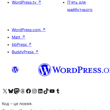
WordPress.tv
↗
П'ять для
майбутнього
WordPress.com
↗
Matt
↗
bbPress
↗
BuddyPress
↗
Visit our X (formerly Twitter) account
Visit our Bluesky account
Завітайте до нашої стрічки в Mastodon
Visit our Threads account
Завітайте на нашу сторінку в Facebook
Visit our Instagram account
Visit our LinkedIn account
Visit our TikTok account
Visit our YouTube channel
Visit our Tumblr account
Код – це поезія.