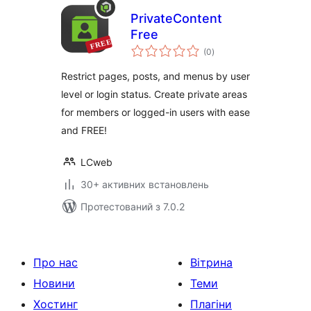
PrivateContent
Free
загальний
(0
)
рейтинг
Restrict pages, posts, and menus by user
level or login status. Create private areas
for members or logged-in users with ease
and FREE!
LCweb
30+ активних встановлень
Протестований з 7.0.2
Про нас
Вітрина
Новини
Теми
Хостинг
Плагіни