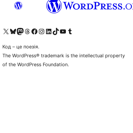
Visit our X (formerly Twitter) account
Visit our Bluesky account
Завітайте до нашої стрічки в Mastodon
Visit our Threads account
Завітайте на нашу сторінку в Facebook
Visit our Instagram account
Visit our LinkedIn account
Visit our TikTok account
Visit our YouTube channel
Visit our Tumblr account
Код – це поезія.
The WordPress® trademark is the intellectual property
of the WordPress Foundation.