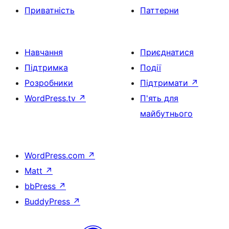
Приватність
Паттерни
Навчання
Приєднатися
Підтримка
Події
Розробники
Підтримати
↗
WordPress.tv
↗
П'ять для
майбутнього
WordPress.com
↗
Matt
↗
bbPress
↗
BuddyPress
↗