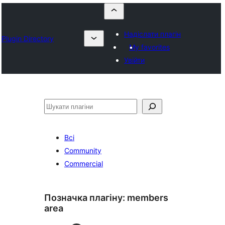
Надіслати плагін
Plugin Directory
My favorites
Увійти
Пошук
Всі
Community
Commercial
Позначка плагіну:
members
area