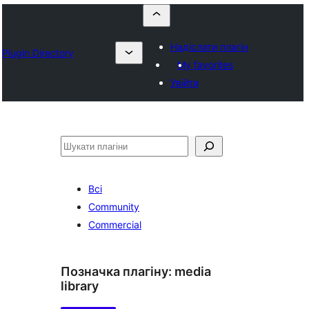
Надіслати плагін
Plugin Directory
My favorites
Увійти
Пошук
Всі
Community
Commercial
Позначка плагіну:
media
library