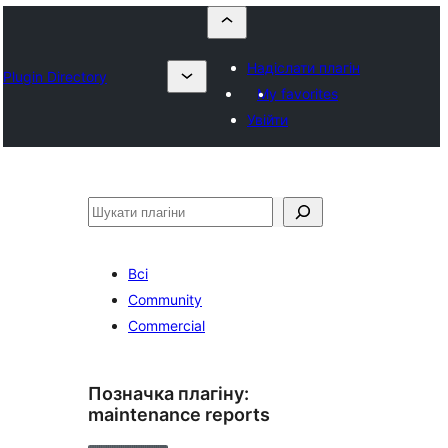
Надіслати плагін
Plugin Directory
My favorites
Увійти
Пошук
Всі
Community
Commercial
Позначка плагіну:
maintenance reports