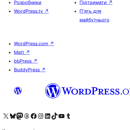
Розробники
Підтримати
↗
WordPress.tv
↗
П'ять для
майбутнього
WordPress.com
↗
Matt
↗
bbPress
↗
BuddyPress
↗
Visit our X (formerly Twitter) account
Visit our Bluesky account
Завітайте до нашої стрічки в Mastodon
Visit our Threads account
Завітайте на нашу сторінку в Facebook
Visit our Instagram account
Visit our LinkedIn account
Visit our TikTok account
Visit our YouTube channel
Visit our Tumblr account