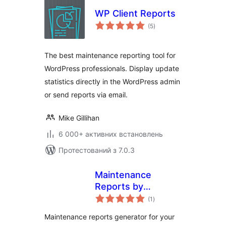
WP Client Reports
загальний
(5
)
рейтинг
The best maintenance reporting tool for
WordPress professionals. Display update
statistics directly in the WordPress admin
or send reports via email.
Mike Gillihan
6 000+ активних встановлень
Протестований з 7.0.3
Maintenance
Reports by
загальний
webcycle
(1
)
рейтинг
Maintenance reports generator for your