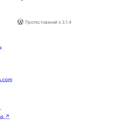
Протестований з 3.1.4
і
s.com
↗
ss
↗