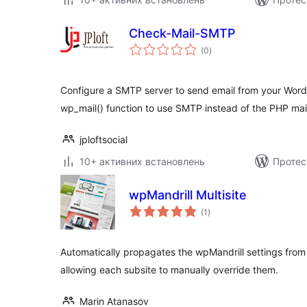
Check-Mail-SMTP
загальний
(0
)
рейтинг
Configure a SMTP server to send email from your WordP
wp_mail() function to use SMTP instead of the PHP mail
jploftsocial
10+ активних встановлень
Протес
wpMandrill Multisite
загальний
(1
)
рейтинг
Automatically propagates the wpMandrill settings from the
allowing each subsite to manually override them.
Marin Atanasov