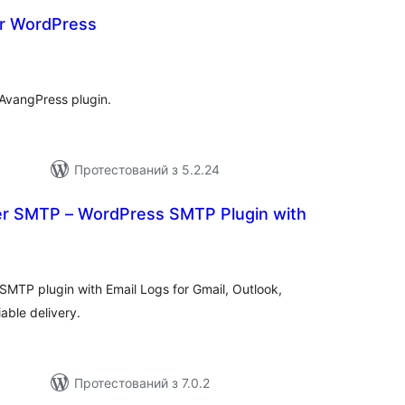
r WordPress
агальний
ейтинг
AvangPress plugin.
Протестований з 5.2.24
ler SMTP – WordPress SMTP Plugin with
гальний
йтинг
SMTP plugin with Email Logs for Gmail, Outlook,
able delivery.
Протестований з 7.0.2