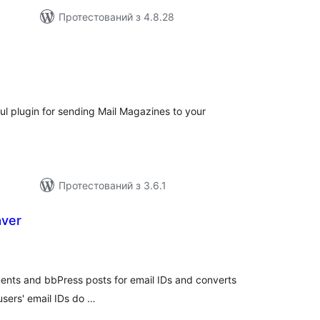
Протестований з 4.8.28
агальний
ейтинг
l plugin for sending Mail Magazines to your
Протестований з 3.6.1
aver
агальний
ейтинг
ments and bbPress posts for email IDs and converts
 users' email IDs do …