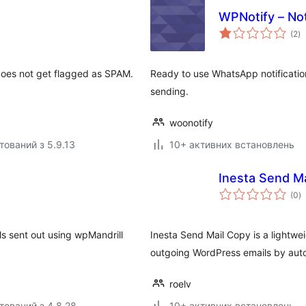
WPNotify – No
з
(2
)
р
does not get flagged as SPAM.
Ready to use WhatsApp notification
sending.
woonotify
тований з 5.9.13
10+ активних встановлень
Inesta Send M
з
(0
)
р
ls sent out using wpMandrill
Inesta Send Mail Copy is a lightwe
outgoing WordPress emails by auto
roelv
тований з 4.8.28
10+ активних встановлень