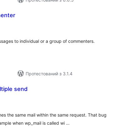
enter
агальний
ейтинг
ssages to individual or a group of commenters.
Протестований з 3.1.4
ltiple send
агальний
ейтинг
mes the same mail within the same request. That bug
ample when wp_mail is called wi …