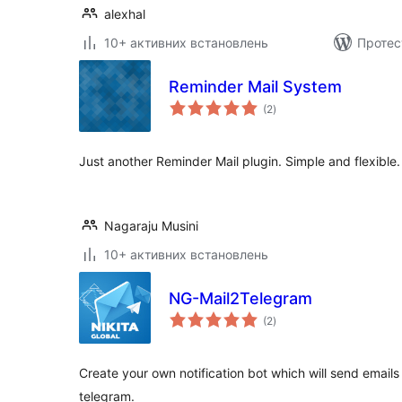
alexhal
10+ активних встановлень
Протес
Reminder Mail System
загальний
(2
)
рейтинг
Just another Reminder Mail plugin. Simple and flexible.
Nagaraju Musini
10+ активних встановлень
NG-Mail2Telegram
загальний
(2
)
рейтинг
Create your own notification bot which will send email
telegram.