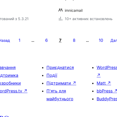
imnicamail
тований з 5.3.21
10+ активних встановлень
1
6
7
8
10
Назад
…
…
Дал
авчання
Приєднатися
WordPres
ідтримка
Події
↗
озробники
Підтримати
↗
Matt
↗
ordPress.tv
↗
П'ять для
bbPress
майбутнього
BuddyPre