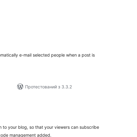
агальний
ейтинг
omatically e-mail selected people when a post is
Протестований з 3.3.2
агальний
ейтинг
m to your blog, so that your viewers can subscribe
hortcode management added.