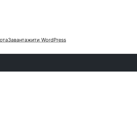
ота
Завантажити WordPress