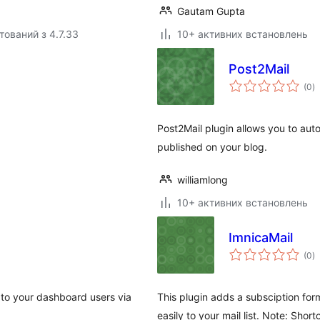
Gautam Gupta
тований з 4.7.33
10+ активних встановлень
Post2Mail
з
(0
)
р
Post2Mail plugin allows you to aut
published on your blog.
williamlong
10+ активних встановлень
ImnicaMail
з
(0
)
р
s to your dashboard users via
This plugin adds a subsciption for
easily to your mail list. Note: S