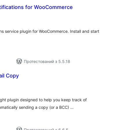
tifications for WooCommerce
агальний
ейтинг
s service plugin for WooCommerce. Install and start
Протестований з 5.5.18
ail Copy
агальний
ейтинг
ight plugin designed to help you keep track of
matically sending a copy (or a BCC) …
Протестований з 6.6.5