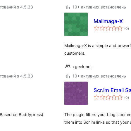
тований з 4.5.33
10+ активних встановлень
Mailmaga-X
з
(0
)
р
Mailmaga-X is a simple and powerfu
customers.
xgeek.net
тований з 4.5.33
10+ активних встановлень
Scr.im Email S
з
(0
)
р
.(Based on Buddypress)
The plugin filters your blog's com
them into Scr.im links so that your