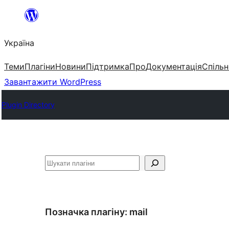
Перейти
до
Україна
вмісту
Теми
Плагіни
Новини
Підтримка
Про
Документація
Спільн
Завантажити WordPress
Plugin Directory
Пошук
Позначка плагіну:
mail