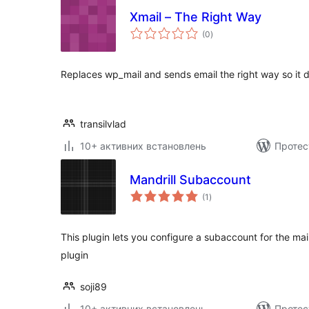
Xmail – The Right Way
загальний
(0
)
рейтинг
Replaces wp_mail and sends email the right way so it 
transilvlad
10+ активних встановлень
Протес
Mandrill Subaccount
загальний
(1
)
рейтинг
This plugin lets you configure a subaccount for the mai
plugin
soji89
10+ активних встановлень
Протес