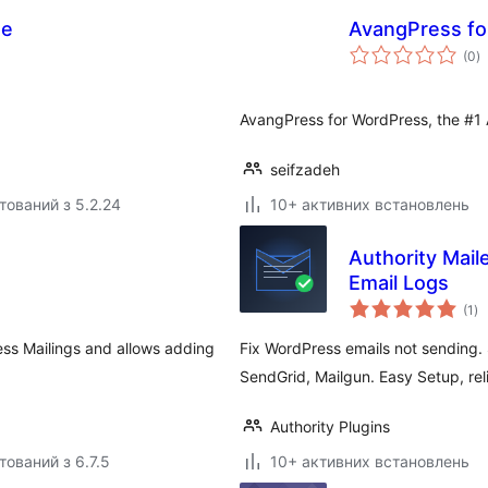
te
AvangPress fo
з
(0
)
р
AvangPress for WordPress, the #1 
seifzadeh
тований з 5.2.24
10+ активних встановлень
Authority Mai
Email Logs
за
(1
)
ре
ess Mailings and allows adding
Fix WordPress emails not sending. 
SendGrid, Mailgun. Easy Setup, reli
Authority Plugins
тований з 6.7.5
10+ активних встановлень