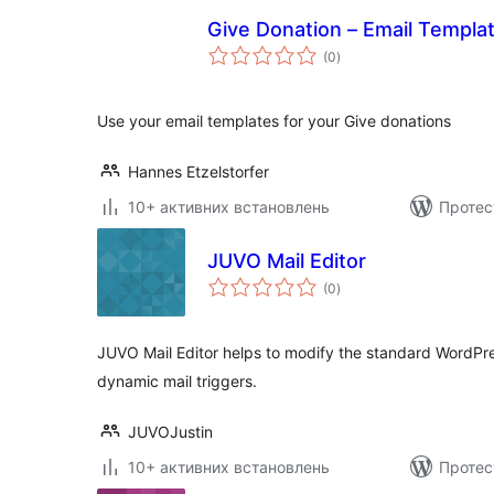
Give Donation – Email Templa
загальний
(0
)
рейтинг
Use your email templates for your Give donations
Hannes Etzelstorfer
10+ активних встановлень
Протес
JUVO Mail Editor
загальний
(0
)
рейтинг
JUVO Mail Editor helps to modify the standard WordPr
dynamic mail triggers.
JUVOJustin
10+ активних встановлень
Протес