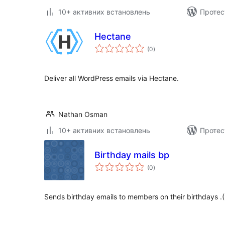
10+ активних встановлень
Протес
Hectane
загальний
(0
)
рейтинг
Deliver all WordPress emails via Hectane.
Nathan Osman
10+ активних встановлень
Протес
Birthday mails bp
загальний
(0
)
рейтинг
Sends birthday emails to members on their birthdays 