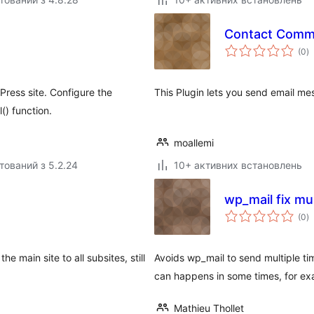
Contact Comm
з
(0
)
р
ress site. Configure the
This Plugin lets you send email me
() function.
moallemi
тований з 5.2.24
10+ активних встановлень
wp_mail fix mu
з
(0
)
р
 main site to all subsites, still
Avoids wp_mail to send multiple ti
can happens in some times, for ex
Mathieu Thollet