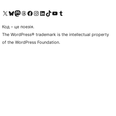
Visit our X (formerly Twitter) account
Visit our Bluesky account
Завітайте до нашої стрічки в Mastodon
Visit our Threads account
Завітайте на нашу сторінку в Facebook
Visit our Instagram account
Visit our LinkedIn account
Visit our TikTok account
Visit our YouTube channel
Visit our Tumblr account
Код – це поезія.
The WordPress® trademark is the intellectual property
of the WordPress Foundation.