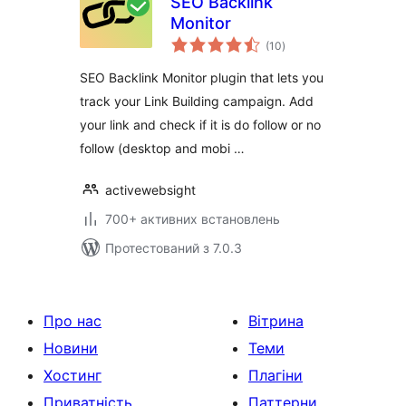
SEO Backlink
Monitor
загальний
(10
)
рейтинг
SEO Backlink Monitor plugin that lets you
track your Link Building campaign. Add
your link and check if it is do follow or no
follow (desktop and mobi …
activewebsight
700+ активних встановлень
Протестований з 7.0.3
Про нас
Вітрина
Новини
Теми
Хостинг
Плагіни
Приватність
Паттерни