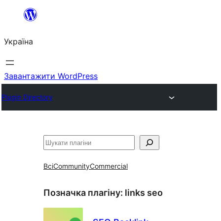
Перейти
до
Україна
вмісту
Завантажити WordPress
Plugin Directory
Пошук
Всі
Community
Commercial
Позначка плагіну:
links seo