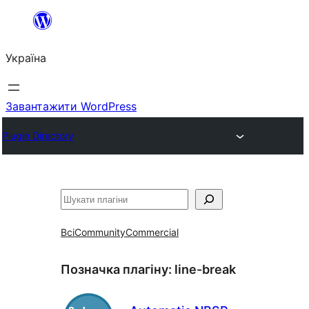
Перейти
до
Україна
вмісту
Завантажити WordPress
Plugin Directory
Пошук
Всі
Community
Commercial
Позначка плагіну:
line-break