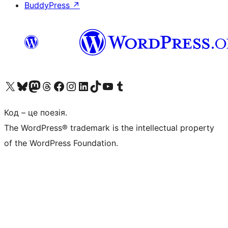
BuddyPress
↗
Visit our X (formerly Twitter) account
Visit our Bluesky account
Завітайте до нашої стрічки в Mastodon
Visit our Threads account
Завітайте на нашу сторінку в Facebook
Visit our Instagram account
Visit our LinkedIn account
Visit our TikTok account
Visit our YouTube channel
Visit our Tumblr account
Код – це поезія.
The WordPress® trademark is the intellectual property
of the WordPress Foundation.