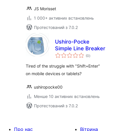
JS Morisset
1 000+ активних встановлень
Протестований з 7.0.2
Ushiro-Pocke
Simple Line Breaker
загальний
(0
)
рейтинг
Tired of the struggle with "Shift+Enter"
on mobile devices or tablets?
ushiropocke00
Менше 10 активних встановлень
Протестований з 7.0.2
Про нас
Вітрина