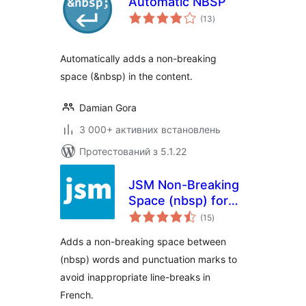
Automatic NBSP
загальний
(13
)
рейтинг
Automatically adds a non-breaking
space (&nbsp) in the content.
Damian Gora
3 000+ активних встановлень
Протестований з 5.1.22
JSM Non-Breaking
Space (nbsp) for
загальний
French Content
(15
)
рейтинг
Adds a non-breaking space between
(nbsp) words and punctuation marks to
avoid inappropriate line-breaks in
French.