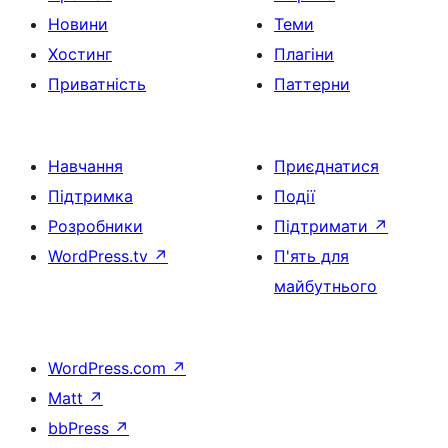
Новини
Теми
Хостинг
Плагіни
Приватність
Паттерни
Навчання
Приєднатися
Підтримка
Події
Розробники
Підтримати
↗
WordPress.tv
↗
П'ять для
майбутнього
WordPress.com
↗
Matt
↗
bbPress
↗