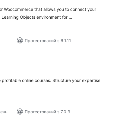
for Woocommerce that allows you to connect your
l Learning Objects environment for …
Протестований з 6.1.11
агальний
ейтинг
 profitable online courses. Structure your expertise
лень
Протестований з 7.0.3
агальний