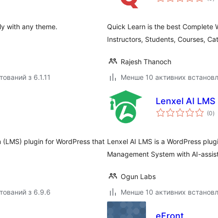
р
ily with any theme.
Quick Learn is the best Complete 
Instructors, Students, Courses, Ca
Rajesh Thanoch
ований з 6.1.11
Менше 10 активних встанов
Lenxel AI LMS
з
(0
)
р
 (LMS) plugin for WordPress that
Lenxel AI LMS is a WordPress plug
Management System with AI-assist
Ogun Labs
тований з 6.9.6
Менше 10 активних встанов
eFront