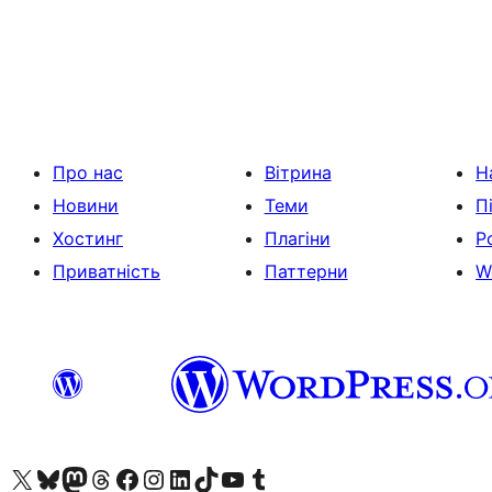
Пагінація
записів
Про нас
Вітрина
Н
Новини
Теми
П
Хостинг
Плагіни
Р
Приватність
Паттерни
W
Visit our X (formerly Twitter) account
Visit our Bluesky account
Завітайте до нашої стрічки в Mastodon
Visit our Threads account
Завітайте на нашу сторінку в Facebook
Visit our Instagram account
Visit our LinkedIn account
Visit our TikTok account
Visit our YouTube channel
Visit our Tumblr account