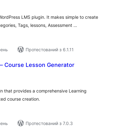
ейтинг
WordPress LMS plugin. It makes simple to create
tegories, Tags, lessons, Assessment …
лень
Протестований з 6.1.11
 – Course Lesson Generator
агальний
ейтинг
in that provides a comprehensive Learning
ed course creation.
лень
Протестований з 7.0.3