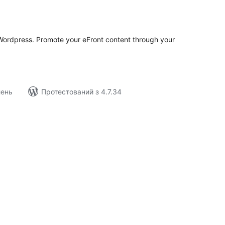
агальний
ейтинг
 Wordpress. Promote your eFront content through your
лень
Протестований з 4.7.34