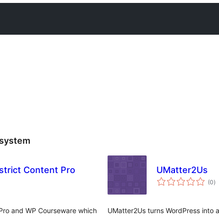
 system
trict Content Pro
UMatter2Us
з
(0
)
р
t Pro and WP Courseware which
UMatter2Us turns WordPress into