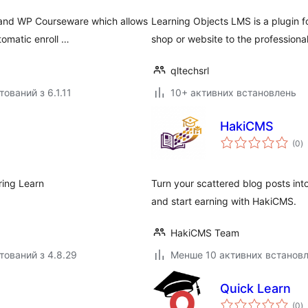
 and WP Courseware which allows
Learning Objects LMS is a plugin 
tomatic enroll …
shop or website to the professiona
qltechsrl
ований з 6.1.11
10+ активних встановлень
HakiCMS
з
(0
)
р
ring Learn
Turn your scattered blog posts into
and start earning with HakiCMS.
HakiCMS Team
тований з 4.8.29
Менше 10 активних встанов
Quick Learn
з
(0
)