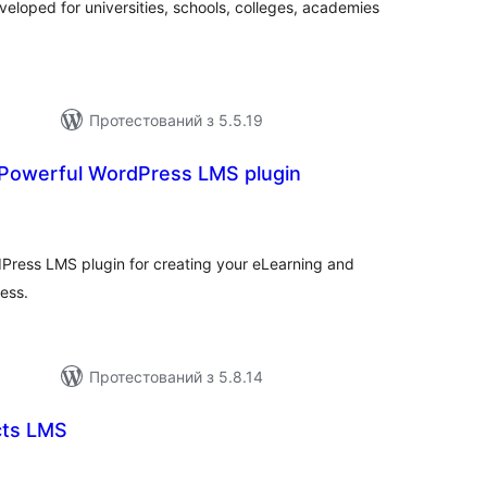
loped for universities, schools, colleges, academies
Протестований з 5.5.19
Powerful WordPress LMS plugin
агальний
ейтинг
ress LMS plugin for creating your eLearning and
ess.
Протестований з 5.8.14
cts LMS
агальний
ейтинг