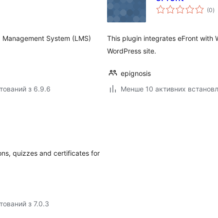
з
(0
)
р
ing Management System (LMS)
This plugin integrates eFront with
WordPress site.
epignosis
тований з 6.9.6
Менше 10 активних встанов
s, quizzes and certificates for
тований з 7.0.3