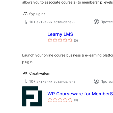
allows you to associate course(s) to membership levels
flyplugins
10+ активних встановлень
Протест
Learny LMS
загальний
(0
)
рейтинг
Launch your online course business & e-learning platfo
plugin.
Creativeitem
10+ активних встановлень
Протес
WP Courseware for MemberS
загальний
(0
)
рейтинг