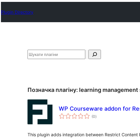
Plugin Directory
Пошук
Позначка плагіну:
learning management
WP Courseware addon for Res
загальний
(0
)
рейтинг
This plugin adds integration between Restrict Conten