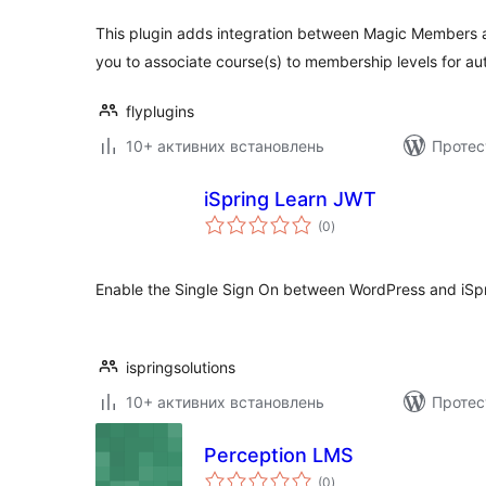
This plugin adds integration between Magic Members
you to associate course(s) to membership levels for au
flyplugins
10+ активних встановлень
Протест
iSpring Learn JWT
загальний
(0
)
рейтинг
Enable the Single Sign On between WordPress and iSp
ispringsolutions
10+ активних встановлень
Протес
Perception LMS
загальний
(0
)