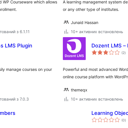
nd WP Courseware which allows
A learning management system deve
nrollment.
or any other type of institutes.
Junaid Hassan
ований з 6.1.11
10+ активних встановлень
g, WordPress LMS Plugin
Dozent LMS – 
з
(2
)
р
asily manage courses on your
Powerful and most advanced WordP
online course platform with WordPr
themeqx
тований з 7.0.3
10+ активних встановлень
embers
Learning Obje
з
(0
)
р