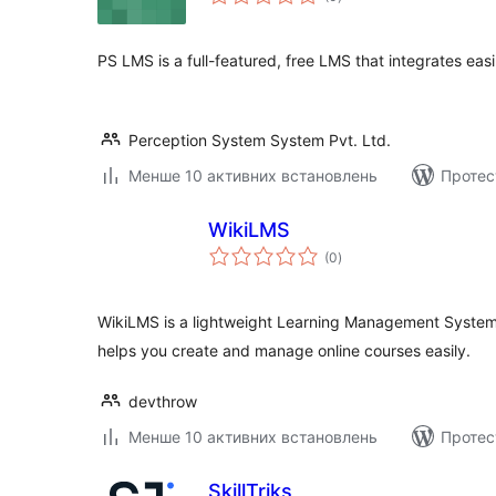
рейтинг
PS LMS is a full-featured, free LMS that integrates eas
Perception System System Pvt. Ltd.
Менше 10 активних встановлень
Протест
WikiLMS
загальний
(0
)
рейтинг
WikiLMS is a lightweight Learning Management System
helps you create and manage online courses easily.
devthrow
Менше 10 активних встановлень
Протес
SkillTriks