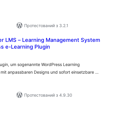
Протестований з 3.2.1
 LMS – Learning Management System
s e-Learning Plugin
агальний
ейтинг
lugin, um sogenannte WordPress Learning
mit anpassbaren Designs und sofort einsetzbare …
Протестований з 4.9.30
агальний
ейтинг