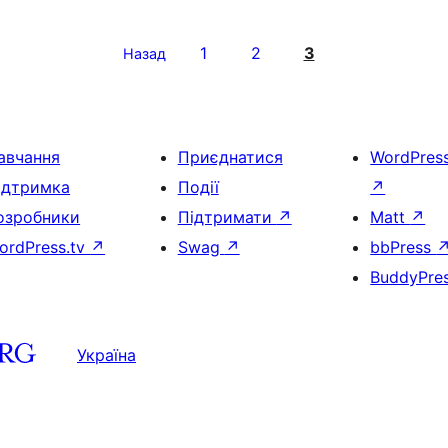
1
2
3
Назад
авчання
Приєднатися
WordPres
ідтримка
Події
↗
озробники
Підтримати
↗
Matt
↗
ordPress.tv
↗
Swag
↗
bbPress
BuddyPre
Україна