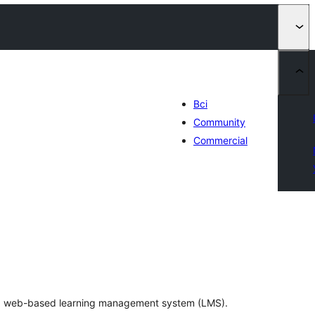
Всі
Community
Commercial
агальний
ейтинг
 a web-based learning management system (LMS).