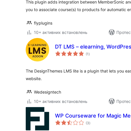
This plugin adds integration between MemberSonic a
you to associate course(s) to products for automatic e
flyplugins
10+ активних встановлень
Протест
DT LMS – elearnin
загальний
(1
)
рейтинг
The DesignThemes LMS lite is a plugin that lets you e
website.
Wedesigntech
10+ активних встановлень
Протес
WP Courseware for Magic M
загальний
(3
)
рейтинг