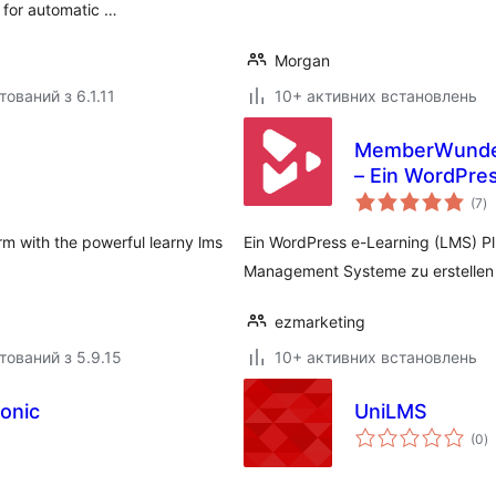
 for automatic …
Morgan
ований з 6.1.11
10+ активних встановлень
MemberWunder
– Ein WordPres
з
(7
)
р
rm with the powerful learny lms
Ein WordPress e-Learning (LMS) P
Management Systeme zu erstellen 
ezmarketing
тований з 5.9.15
10+ активних встановлень
onic
UniLMS
з
(0
)
р