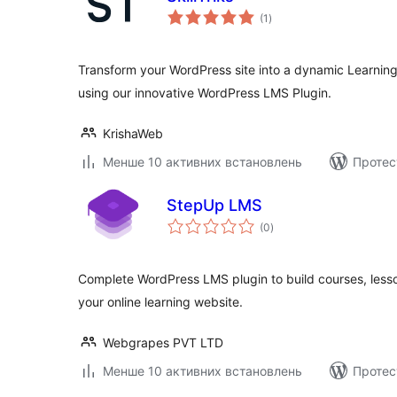
загальний
(1
)
рейтинг
Transform your WordPress site into a dynamic Learn
using our innovative WordPress LMS Plugin.
KrishaWeb
Менше 10 активних встановлень
Протес
StepUp LMS
загальний
(0
)
рейтинг
Complete WordPress LMS plugin to build courses, lesson
your online learning website.
Webgrapes PVT LTD
Менше 10 активних встановлень
Протес