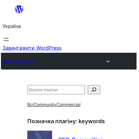
Перейти
до
Україна
вмісту
Завантажити WordPress
Plugin Directory
Пошук
Всі
Community
Commercial
Позначка плагіну:
keywords