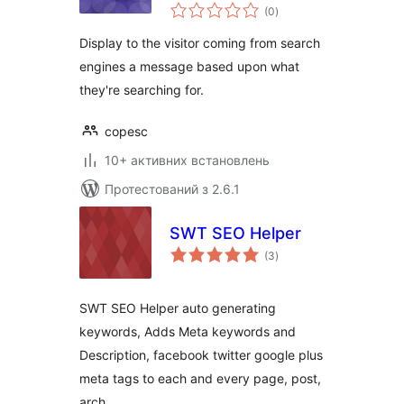
загальний
(0
)
рейтинг
Display to the visitor coming from search
engines a message based upon what
they're searching for.
copesc
10+ активних встановлень
Протестований з 2.6.1
SWT SEO Helper
загальний
(3
)
рейтинг
SWT SEO Helper auto generating
keywords, Adds Meta keywords and
Description, facebook twitter google plus
meta tags to each and every page, post,
arch …