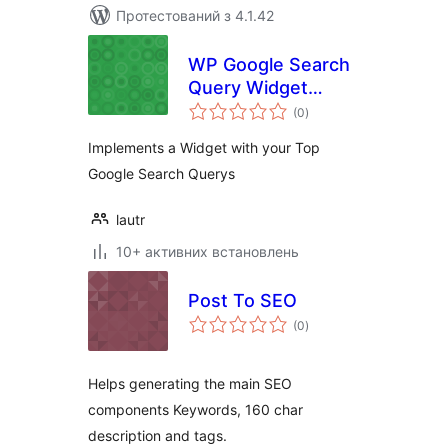
Протестований з 4.1.42
WP Google Search
Query Widget
загальний
WordPress Plugin
(0
)
рейтинг
Implements a Widget with your Top
Google Search Querys
lautr
10+ активних встановлень
Post To SEO
загальний
(0
)
рейтинг
Helps generating the main SEO
components Keywords, 160 char
description and tags.