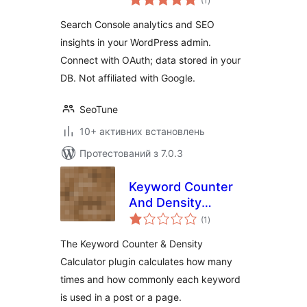
(1
)
рейтинг
Search Console analytics and SEO
insights in your WordPress admin.
Connect with OAuth; data stored in your
DB. Not affiliated with Google.
SeoTune
10+ активних встановлень
Протестований з 7.0.3
Keyword Counter
And Density
загальний
Calculator
(1
)
рейтинг
The Keyword Counter & Density
Calculator plugin calculates how many
times and how commonly each keyword
is used in a post or a page.