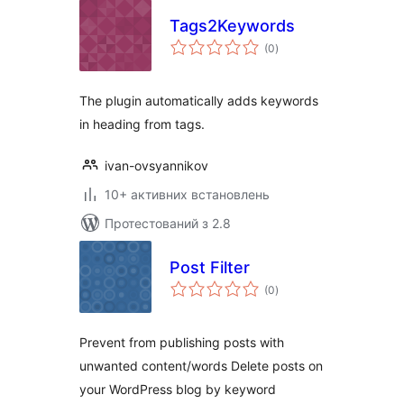
Tags2Keywords
загальний
(0
)
рейтинг
The plugin automatically adds keywords
in heading from tags.
ivan-ovsyannikov
10+ активних встановлень
Протестований з 2.8
Post Filter
загальний
(0
)
рейтинг
Prevent from publishing posts with
unwanted content/words Delete posts on
your WordPress blog by keyword