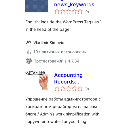
news_keywords
загальний
(0
)
рейтинг
English: include the WordPress Tags as “
in the head of the page.
Vladimir Simović
10+ активних встановлень
Протестований з 4.7.34
Accounting
Records
загальний
Copywriter
(0
)
рейтинг
Упрощение работы администратора с
копиратером рерайтером на вашем
блоге / Admin’s work simplification with
copywriter rewriter for your blog