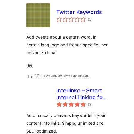
Twitter Keywords
загальний
(0
)
рейтинг
Add tweets about a certain word, in
certain language and from a specific user
on your sidebar
10+ активних встановлень
Interlinko – Smart
Internal Linking for
загальний
WordPress
(3
)
рейтинг
Automatically converts keywords in your
content into links. Simple, unlimited and
SEO-optimized.