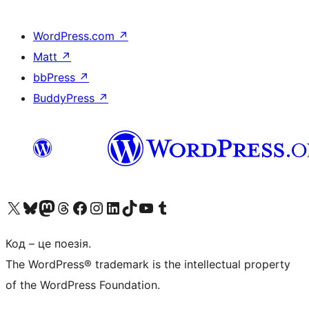
WordPress.com
↗
Matt
↗
bbPress
↗
BuddyPress
↗
Visit our X (formerly Twitter) account
Visit our Bluesky account
Завітайте до нашої стрічки в Mastodon
Visit our Threads account
Завітайте на нашу сторінку в Facebook
Visit our Instagram account
Visit our LinkedIn account
Visit our TikTok account
Visit our YouTube channel
Visit our Tumblr account
Код – це поезія.
The WordPress® trademark is the intellectual property
of the WordPress Foundation.