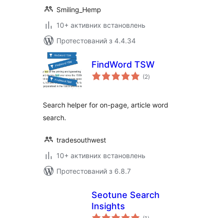
Smiling_Hemp
10+ активних встановлень
Протестований з 4.4.34
FindWord TSW
загальний
(2
)
рейтинг
Search helper for on-page, article word
search.
tradesouthwest
10+ активних встановлень
Протестований з 6.8.7
Seotune Search
Insights
загальний