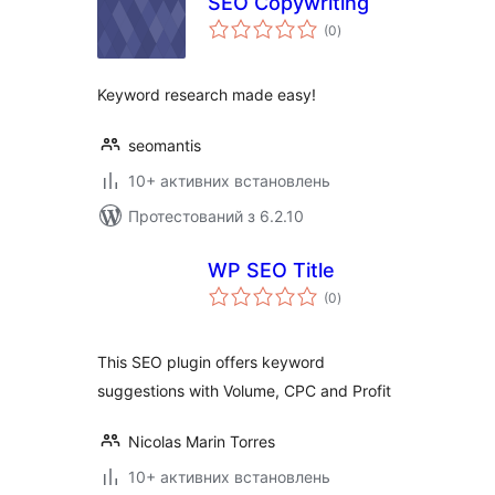
SEO Copywriting
загальний
(0
)
рейтинг
Keyword research made easy!
seomantis
10+ активних встановлень
Протестований з 6.2.10
WP SEO Title
загальний
(0
)
рейтинг
This SEO plugin offers keyword
suggestions with Volume, CPC and Profit
Nicolas Marin Torres
10+ активних встановлень