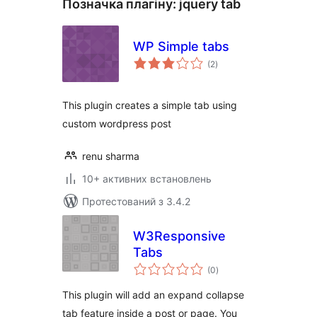
Позначка плагіну:
jquery tab
WP Simple tabs
загальний
(2
)
рейтинг
This plugin creates a simple tab using
custom wordpress post
renu sharma
10+ активних встановлень
Протестований з 3.4.2
W3Responsive
Tabs
загальний
(0
)
рейтинг
This plugin will add an expand collapse
tab feature inside a post or page. You