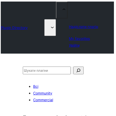
Надіслати плагін
Plugin Directory
My favorites
Увійти
Пошук
Всі
Community
Commercial