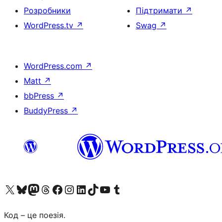
Розробники
Підтримати
↗
WordPress.tv
↗
Swag
↗
WordPress.com
↗
Matt
↗
bbPress
↗
BuddyPress
↗
Visit our X (formerly Twitter) account
Visit our Bluesky account
Завітайте до нашої стрічки в Mastodon
Visit our Threads account
Завітайте на нашу сторінку в Facebook
Visit our Instagram account
Visit our LinkedIn account
Visit our TikTok account
Visit our YouTube channel
Visit our Tumblr account
Код – це поезія.