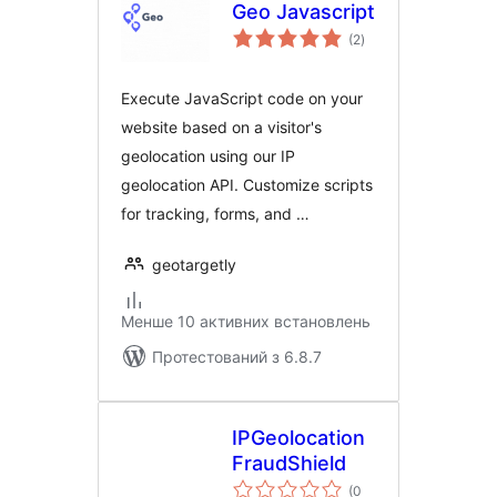
Geo Javascript
загальний
(2
)
рейтинг
Execute JavaScript code on your
website based on a visitor's
geolocation using our IP
geolocation API. Customize scripts
for tracking, forms, and …
geotargetly
Менше 10 активних встановлень
Протестований з 6.8.7
IPGeolocation
FraudShield
(0