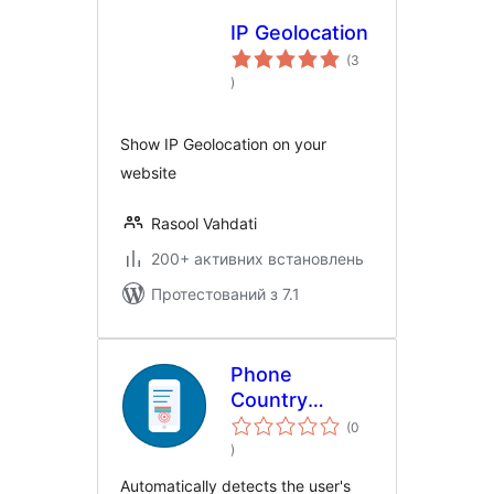
IP Geolocation
(3
загальний
)
рейтинг
Show IP Geolocation on your
website
Rasool Vahdati
200+ активних встановлень
Протестований з 7.1
Phone
Country
Autodetect for
(0
загальний
Forminator
)
рейтинг
Automatically detects the user's