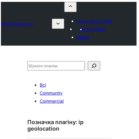
Надіслати плагін
Plugin Directory
My favorites
Увійти
Пошук
Всі
Community
Commercial
Позначка плагіну:
ip
geolocation