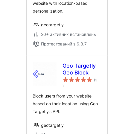
website with location-based
personalization.
geotargetly
20+ активних встановлень
Протестований з 6.8.7
Geo Targetly
Geo Block
(3
загальний
)
рейтинг
Block users from your website
based on their location using Geo
Targetly’s API.
geotargetly