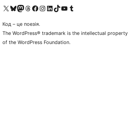
Visit our X (formerly Twitter) account
Visit our Bluesky account
Завітайте до нашої стрічки в Mastodon
Visit our Threads account
Завітайте на нашу сторінку в Facebook
Visit our Instagram account
Visit our LinkedIn account
Visit our TikTok account
Visit our YouTube channel
Visit our Tumblr account
Код – це поезія.
The WordPress® trademark is the intellectual property
of the WordPress Foundation.