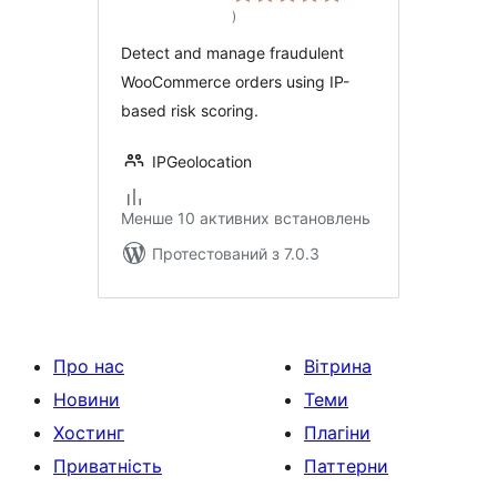
загальний
)
рейтинг
Detect and manage fraudulent
WooCommerce orders using IP-
based risk scoring.
IPGeolocation
Менше 10 активних встановлень
Протестований з 7.0.3
Про нас
Вітрина
Новини
Теми
Хостинг
Плагіни
Приватність
Паттерни