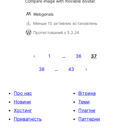
Compare image with movable divider.
Webgensis
Менше 10 активних встановлень
Протестований з 5.2.24
Пагінація
записів
1
36
37
…
38
43
…
Про нас
Вітрина
Новини
Теми
Хостинг
Плагіни
Приватність
Паттерни