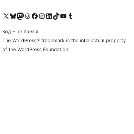
Visit our X (formerly Twitter) account
Visit our Bluesky account
Завітайте до нашої стрічки в Mastodon
Visit our Threads account
Завітайте на нашу сторінку в Facebook
Visit our Instagram account
Visit our LinkedIn account
Visit our TikTok account
Visit our YouTube channel
Visit our Tumblr account
Код – це поезія.
The WordPress® trademark is the intellectual property
of the WordPress Foundation.