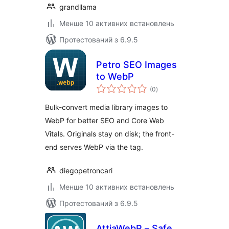
grandllama
Менше 10 активних встановлень
Протестований з 6.9.5
Petro SEO Images
to WebP
загальний
(0
)
рейтинг
Bulk-convert media library images to
WebP for better SEO and Core Web
Vitals. Originals stay on disk; the front-
end serves WebP via the tag.
diegopetroncari
Менше 10 активних встановлень
Протестований з 6.9.5
AttiaWebP – Safe