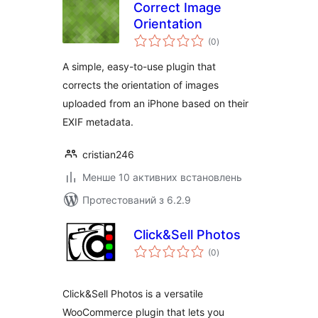
Correct Image
Orientation
загальний
(0
)
рейтинг
A simple, easy-to-use plugin that
corrects the orientation of images
uploaded from an iPhone based on their
EXIF metadata.
cristian246
Менше 10 активних встановлень
Протестований з 6.2.9
Click&Sell Photos
загальний
(0
)
рейтинг
Click&Sell Photos is a versatile
WooCommerce plugin that lets you