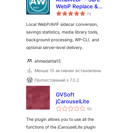
WebP Replace &
загальний
Optimizer
(1
)
рейтинг
Local WebP/AVIF sidecar conversion,
savings statistics, media library tools,
background processing, WP-CLI, and
optional server-level delivery.
ahmedattia15
Менше 10 активних встановлень
Протестований з 7.0.2
GVSoft
jCarouselLite
загальний
(0
)
рейтинг
The plugin allows you to use all the
functions of the jCarouselLite plugin