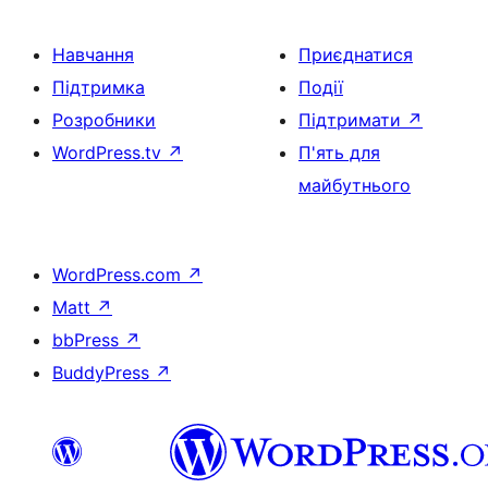
Навчання
Приєднатися
Підтримка
Події
Розробники
Підтримати
↗
WordPress.tv
↗
П'ять для
майбутнього
WordPress.com
↗
Matt
↗
bbPress
↗
BuddyPress
↗