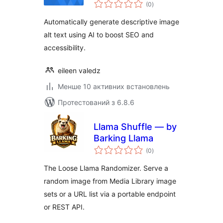
загальний
(0
)
рейтинг
Automatically generate descriptive image
alt text using AI to boost SEO and
accessibility.
eileen valedz
Менше 10 активних встановлень
Протестований з 6.8.6
Llama Shuffle — by
Barking Llama
загальний
(0
)
рейтинг
The Loose Llama Randomizer. Serve a
random image from Media Library image
sets or a URL list via a portable endpoint
or REST API.