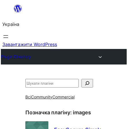
Перейти
до
Україна
вмісту
Завантажити WordPress
Plugin Directory
Пошук
Всі
Community
Commercial
Позначка плагіну:
images