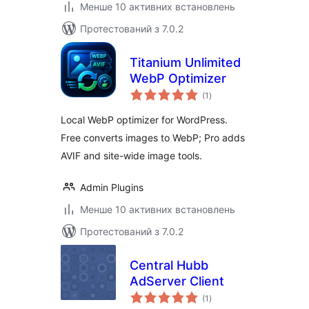
Менше 10 активних встановлень
Протестований з 7.0.2
Titanium Unlimited
WebP Optimizer
загальний
(1
)
рейтинг
Local WebP optimizer for WordPress.
Free converts images to WebP; Pro adds
AVIF and site-wide image tools.
Admin Plugins
Менше 10 активних встановлень
Протестований з 7.0.2
Central Hubb
AdServer Client
загальний
(1
)
рейтинг