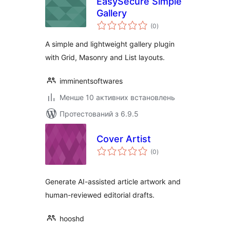
EasySecure Simple
Gallery
загальний
(0
)
рейтинг
A simple and lightweight gallery plugin
with Grid, Masonry and List layouts.
imminentsoftwares
Менше 10 активних встановлень
Протестований з 6.9.5
Cover Artist
загальний
(0
)
рейтинг
Generate AI-assisted article artwork and
human-reviewed editorial drafts.
hooshd