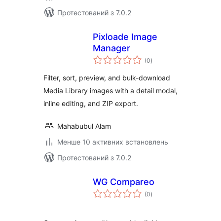
Протестований з 7.0.2
Pixloade Image
Manager
загальний
(0
)
рейтинг
Filter, sort, preview, and bulk-download
Media Library images with a detail modal,
inline editing, and ZIP export.
Mahabubul Alam
Менше 10 активних встановлень
Протестований з 7.0.2
WG Compareo
загальний
(0
)
рейтинг