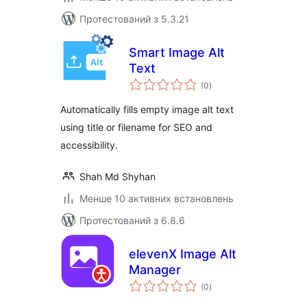
Протестований з 5.3.21
Smart Image Alt
Text
загальний
(0
)
рейтинг
Automatically fills empty image alt text
using title or filename for SEO and
accessibility.
Shah Md Shyhan
Менше 10 активних встановлень
Протестований з 6.8.6
elevenX Image Alt
Manager
загальний
(0
)
рейтинг