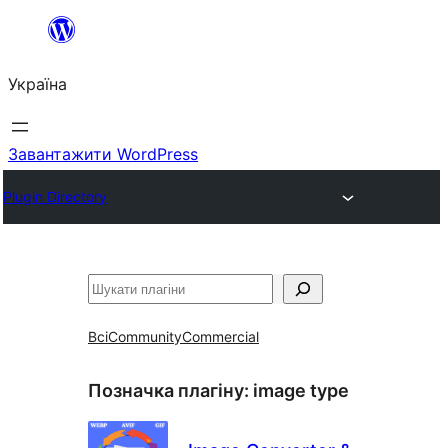
Перейти
до
Україна
вмісту
Завантажити WordPress
Plugin Directory
Пошук
Всі
Community
Commercial
Позначка плагіну:
image type