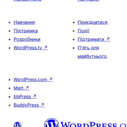
Навчання
Приєднатися
Підтримка
Події
Розробники
Підтримати
↗
WordPress.tv
↗
П'ять для
майбутнього
WordPress.com
↗
Matt
↗
bbPress
↗
BuddyPress
↗