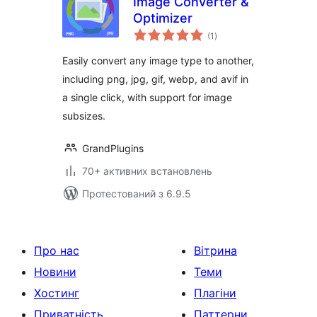
Image Converter &
Optimizer
загальний
(1
)
рейтинг
Easily convert any image type to another,
including png, jpg, gif, webp, and avif in
a single click, with support for image
subsizes.
GrandPlugins
70+ активних встановлень
Протестований з 6.9.5
Про нас
Вітрина
Новини
Теми
Хостинг
Плагіни
Приватність
Паттерни