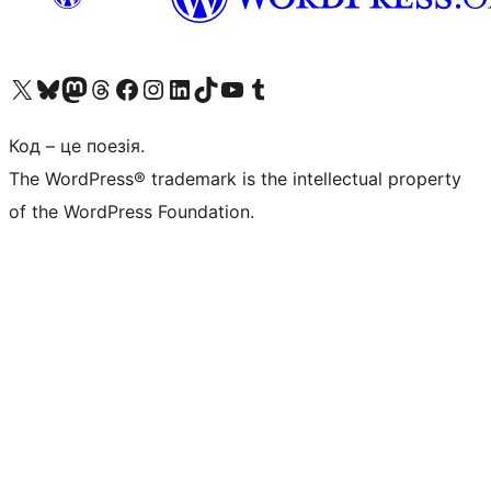
Visit our X (formerly Twitter) account
Visit our Bluesky account
Завітайте до нашої стрічки в Mastodon
Visit our Threads account
Завітайте на нашу сторінку в Facebook
Visit our Instagram account
Visit our LinkedIn account
Visit our TikTok account
Visit our YouTube channel
Visit our Tumblr account
Код – це поезія.
The WordPress® trademark is the intellectual property
of the WordPress Foundation.